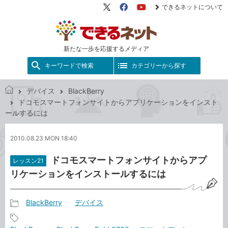
できるネットについて
X（旧
Facebook
YouTube
Twitter）
新たな一歩を応援するメディア
キーワードで検索
カテゴリーから探す
デバイス
BlackBerry
で
ドコモスマートフォンサイトからアプリケーションをインスト
き
ールするには
る
ネ
2010.08.23 MON 18:40
ッ
ト
ドコモスマートフォンサイトからアプ
レッスン21
リケーションをインストールするには
BlackBerry
デバイス
記
事
記