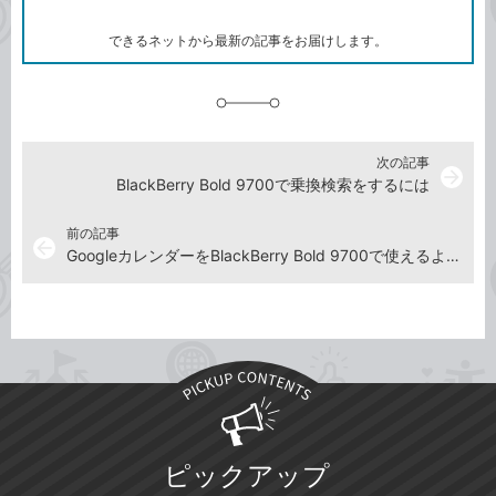
ー
ク
できるネットから最新の記事をお届けします。
に
追
加
次の記事
arrow_forward
BlackBerry Bold 9700で乗換検索をするには
前の記事
arrow_back
GoogleカレンダーをBlackBerry Bold 9700で使えるようにするには
ピックアップ