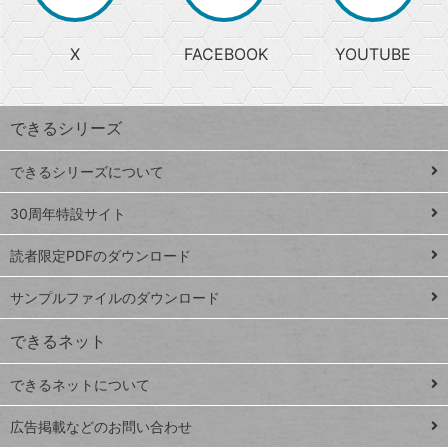
か
る
じ
る
search
ら
急
X
FACEBOOK
YOUTUBE
探
上
検
昇
索
す
ワ
できるシリーズ
ー
ド
できるシリーズについて
Google
ト
スプレ
ッ
30周年特設サイト
ッドシ
プ
読者限定PDFのダウンロード
ート
ペ
iPhone
ー
サンプルファイルのダウンロード
VLOOKUP
ジ
できるネット
連載
できるネットについて
Excel Q&A
close
閉じ
トイアンナ流仕
広告掲載などのお問い合わせ
る