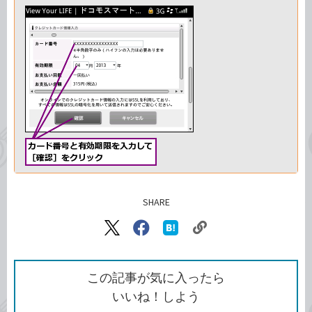
SHARE
記事をシェアする
リ
X（旧
Facebook
は
ン
Twitter）
で
て
ク
で
シ
な
を
シ
ェ
ブ
この記事が気に入ったら
コ
ェ
ア
ッ
いいね！しよう
ピ
ア
ク
ー
マ