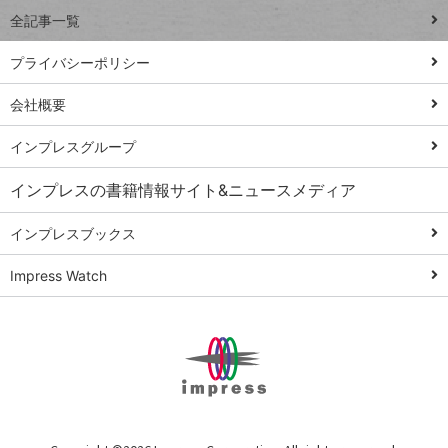
事術
全記事一覧
PowerAutomate
ではじめる業務
プライバシーポリシー
の完全自動化
会社概要
AI議事録作成術
Windows 11
インプレスグループ
Q&A
インプレスの書籍情報サイト&ニュースメディア
Teams踏み込み
活用術
インプレスブックス
Excel講師の仕事
Impress Watch
術
エクセル時短
パワポ時短
Windows Tips
神保町ペロリ旅
俺のメルカリ