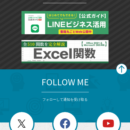
FOLLOW ME
search
format_list_bulleted
検
カ
検
カ
索
テ
メ
ゴ
索
テ
ニ
リ
フォローして通知を受け取る
ゴ
ュ
ー
ー
一
リ
を
覧
閉
を
ー
じ
閉