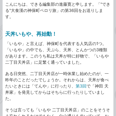
こんにちは、できる編集部の進藤寛と申します。「"でき
る"大食漢の神保町ペロリ旅」の第36回をお送りしま
す。
天丼いもや、再始動！
「いもや」と言えば、神保町を代表する人気店の1つ。
「いもや」の中でも、天ぷら、天丼、とんかつの3種類
があります。このうち私は天丼が特に好物で、「いもや
二丁目天丼店」に足繁く通っていました。
ある日突然、二丁目天丼店が一時休業し始めたのが、一
昨年のことだったでしょうか。それからは、天丼が食べ
たいときには「てんや」に行ったり、
第3回
で「神田 天
丼家」を発見してからはそちらに行ったりしていまし
た。
そうは言っても「いもや 二丁目天丼店」のことをそうそ