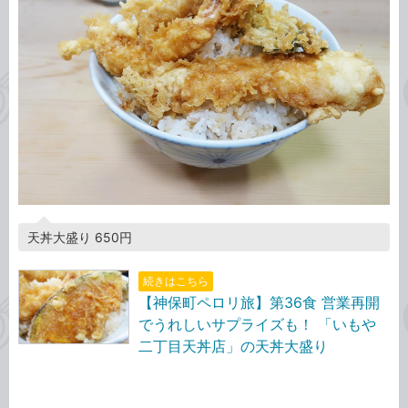
天丼大盛り 650円
続きはこちら
【神保町ペロリ旅】第36食 営業再開
でうれしいサプライズも！ 「いもや
二丁目天丼店」の天丼大盛り