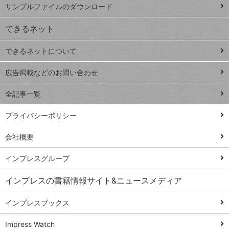
ー
サンプルファイルのダウンロード
VLOOKUP
ジ
できるネット
連載
できるネットについて
Excel Q&A
close
閉じ
トイアンナ流仕
広告掲載などのお問い合わせ
る
事術
全記事一覧
PowerAutomate
ではじめる業務
プライバシーポリシー
の完全自動化
会社概要
AI議事録作成術
Windows 11
インプレスグループ
Q&A
インプレスの書籍情報サイト&ニュースメディア
Teams踏み込み
活用術
インプレスブックス
Excel講師の仕事
Impress Watch
術