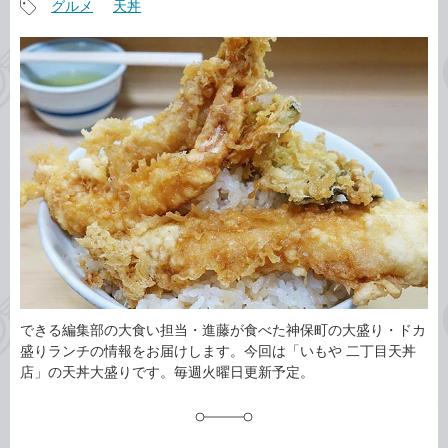
グルメ
天丼
事
記
カ
事
テ
タ
ゴ
グ
リ
できる編集部の大食い担当・進藤が食べた神保町の大盛り・ドカ
盛りランチの情報をお届けします。今回は「いもや 二丁目天丼
店」の天丼大盛りです。毎週火曜日更新予定。