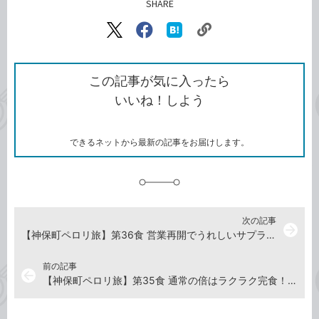
SHARE
記事をシェアする
リ
X（旧
Facebook
は
ン
Twitter）
で
て
ク
で
シ
な
を
シ
ェ
ブ
この記事が気に入ったら
コ
ェ
ア
ッ
いいね！しよう
ピ
ア
ク
ー
マ
ー
ク
できるネットから最新の記事をお届けします。
に
追
加
次の記事
arrow_forward
【神保町ペロリ旅】第36食 営業再開でうれしいサプライズも！ 「いもや 二丁目天丼店」の天丼大盛り
前の記事
arrow_back
【神保町ペロリ旅】第35食 通常の倍はラクラク完食！ 「神田 蔵地」の鶏唐揚げ定食（後編）