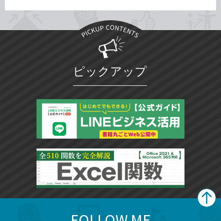
ピックアップ
FOLLOW ME
search
format_list_bulleted