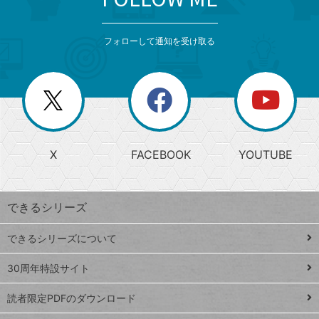
検
カ
検
カ
索
テ
メ
ゴ
索
テ
ニ
リ
フォローして通知を受け取る
ゴ
ュ
ー
ー
一
リ
を
覧
閉
を
ー
じ
閉
か
る
じ
る
search
ら
急
X
FACEBOOK
YOUTUBE
探
上
検
昇
索
す
ワ
できるシリーズ
ー
ド
できるシリーズについて
Google
ト
スプレ
ッ
30周年特設サイト
ッドシ
プ
読者限定PDFのダウンロード
ート
ペ
iPhone