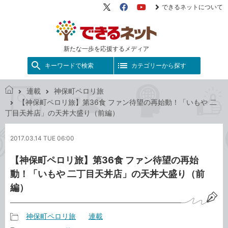
できるネットについて
X（旧
Facebook
YouTube
Twitter）
新たな一歩を応援するメディア
キーワードで検索
カテゴリーから探す
連載
神保町ペロリ旅
で
【神保町ペロリ旅】第36食 ファン待望の再始動！「いもや 二
き
丁目天丼店」の天丼大盛り（前編）
る
ネ
2017.03.14 TUE 06:00
ッ
ト
【神保町ペロリ旅】第36食 ファン待望の再始
動！「いもや 二丁目天丼店」の天丼大盛り（前
編）
神保町ペロリ旅
連載
記