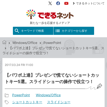
できるネットについて
X（旧
Facebook
YouTube
Twitter）
新たな一歩を応援するメディア
キーワードで検索
カテゴリーから探す
Windows/Office
PowerPoint
で
【パワポ上達】プレゼンで慌てないショートカットキー5選。ス
き
ライドショーの操作で役立つ！
る
ネ
2017.03.24 FRI 11:00
ッ
ト
【パワポ上達】プレゼンで慌てないショートカッ
トキー5選。スライドショーの操作で役立つ！
PowerPoint
Windows/Office
記
ショートカットキー
スライドショー
事
記