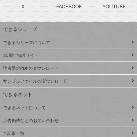
search
ら
急
X
FACEBOOK
YOUTUBE
探
上
検
昇
索
す
ワ
できるシリーズ
ー
ド
できるシリーズについて
Google
ト
スプレ
ッ
30周年特設サイト
ッドシ
プ
読者限定PDFのダウンロード
ート
ペ
iPhone
ー
サンプルファイルのダウンロード
VLOOKUP
ジ
できるネット
連載
できるネットについて
Excel Q&A
close
閉じ
トイアンナ流仕
広告掲載などのお問い合わせ
る
事術
全記事一覧