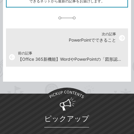
できるネットから最新の記事をお届けします。
に
追
加
次の記事
arrow_forward
PowerPointでできること
前の記事
arrow_back
【Office 365新機能】WordやPowerPointの「図形認識」で手書きの図形をきれいに仕上げる
ピックアップ