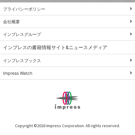
PowerAutomate
ではじめる業務
プライバシーポリシー
の完全自動化
会社概要
AI議事録作成術
Windows 11
インプレスグループ
Q&A
インプレスの書籍情報サイト&ニュースメディア
Teams踏み込み
活用術
インプレスブックス
Excel講師の仕事
Impress Watch
術
エクセル時短
パワポ時短
Windows Tips
神保町ペロリ旅
俺のメルカリ
Copyright ©
2026 Impress Corporation. All rights reserved.