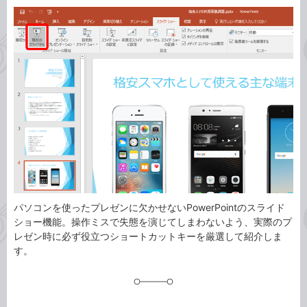
カ
事
テ
タ
ゴ
グ
リ
パソコンを使ったプレゼンに欠かせないPowerPointのスライド
ショー機能。操作ミスで失態を演じてしまわないよう、実際のプ
レゼン時に必ず役立つショートカットキーを厳選して紹介しま
す。