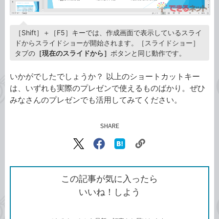
［Shift］＋［F5］キーでは、作成画面で表示しているスライ
ドからスライドショーが開始されます。［スライドショー］
タブの
［現在のスライドから］
ボタンと同じ動作です。
いかがでしたでしょうか？ 以上のショートカットキー
は、いずれも実際のプレゼンで使えるものばかり。ぜひ
みなさんのプレゼンでも活用してみてください。
SHARE
記事をシェアする
リ
X（旧
Facebook
は
ン
Twitter）
で
て
ク
で
シ
な
を
シ
ェ
ブ
この記事が気に入ったら
コ
ェ
ア
ッ
いいね！しよう
ピ
ア
ク
ー
マ
ー
ク