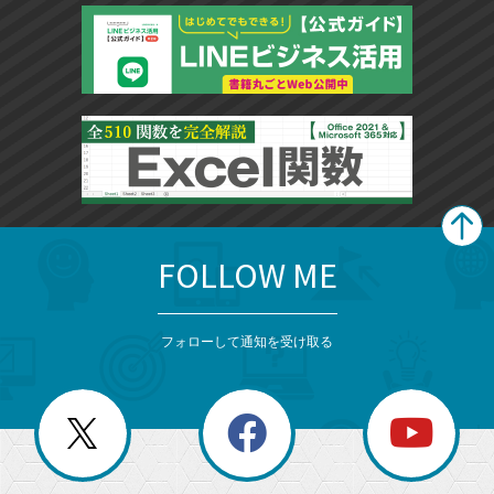
FOLLOW ME
search
format_list_bulleted
検
カ
検
カ
索
テ
メ
ゴ
索
テ
ニ
リ
フォローして通知を受け取る
ゴ
ュ
ー
ー
一
リ
を
覧
閉
を
ー
じ
閉
か
る
じ
る