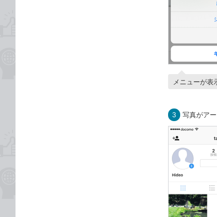
メニューが表
3
写真がアー