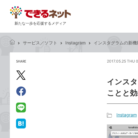
新たな一歩を応援するメディア
サービス／ソフト
Instagram
インスタグラムの新機
で
き
る
SHARE
2017.05.25 THU 
記
ネ
事
ッ
を
X（旧
ト
インスタ
シ
Twitter）
ェ
ことと効
で
ア
Facebook
す
シ
で
る
ェ
シ
LINE
Instagram
ア
ェ
で
記
ア
送
は
事
る
て
カ