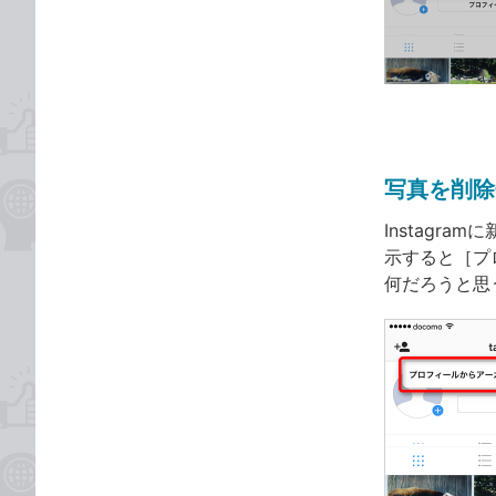
な
テ
ブ
ゴ
ッ
リ
ク
マ
ー
ク
写真を削除
に
追
Instag
加
示すると［プ
何だろうと思