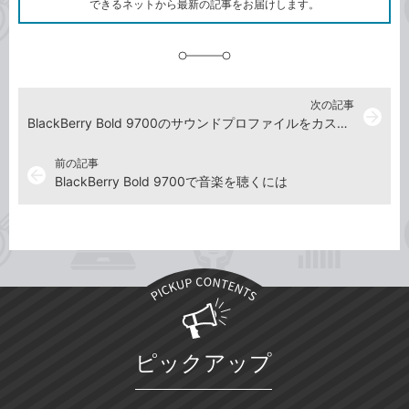
できるネットから最新の記事をお届けします。
に
追
加
次の記事
arrow_forward
BlackBerry Bold 9700のサウンドプロファイルをカスタマイズしたい
前の記事
arrow_back
BlackBerry Bold 9700で音楽を聴くには
ピックアップ