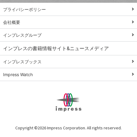
PowerAutomate
ではじめる業務
プライバシーポリシー
の完全自動化
会社概要
AI議事録作成術
Windows 11
インプレスグループ
Q&A
インプレスの書籍情報サイト&ニュースメディア
Teams踏み込み
活用術
インプレスブックス
Excel講師の仕事
Impress Watch
術
エクセル時短
パワポ時短
Windows Tips
神保町ペロリ旅
俺のメルカリ
Copyright ©
2026 Impress Corporation. All rights reserved.