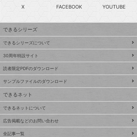
search
ら
急
X
FACEBOOK
YOUTUBE
探
上
検
昇
索
す
ワ
できるシリーズ
ー
ド
できるシリーズについて
Google
ト
スプレ
ッ
30周年特設サイト
ッドシ
プ
読者限定PDFのダウンロード
ート
ペ
iPhone
ー
サンプルファイルのダウンロード
VLOOKUP
ジ
できるネット
連載
できるネットについて
Excel Q&A
close
閉じ
トイアンナ流仕
広告掲載などのお問い合わせ
る
事術
全記事一覧