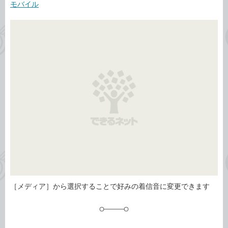
事
モバイル
テ
タ
ゴ
グ
リ
［メディア］から選択することで好みの着信音に変更できます