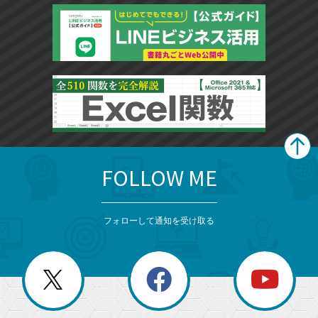
FOLLOW ME
search
format_list_bulleted
検
カ
検
カ
索
テ
メ
ゴ
索
テ
ニ
リ
フォローして通知を受け取る
ゴ
ュ
ー
ー
一
リ
を
覧
閉
を
ー
じ
閉
か
る
じ
る