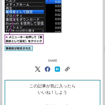
SHARE
記事をシェアする
リ
X（旧
Facebook
は
ン
Twitter）
で
て
ク
で
シ
な
を
シ
ェ
ブ
この記事が気に入ったら
コ
ェ
ア
ッ
いいね！しよう
ピ
ア
ク
ー
マ
ー
ク