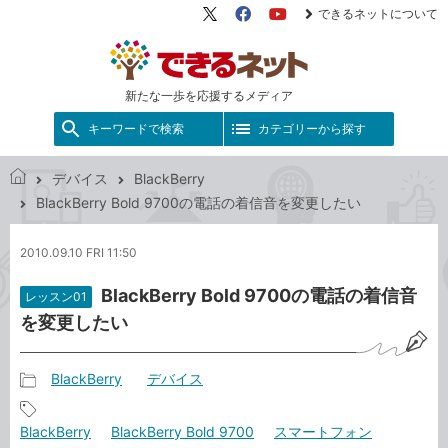
できるネットについて
X（旧
Facebook
YouTube
Twitter）
新たな一歩を応援するメディア
キーワードで検索
カテゴリーから探す
デバイス
BlackBerry
で
BlackBerry Bold 9700の電話の着信音を変更したい
き
る
2010.09.10 FRI 11:50
ネ
ッ
BlackBerry Bold 9700の電話の着信音
レッスン01
ト
を変更したい
BlackBerry
デバイス
記
事
記
BlackBerry
BlackBerry Bold 9700
スマートフォン
カ