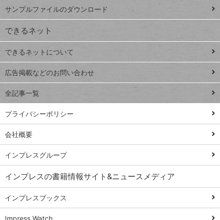
iPhone
ー
サンプルファイルのダウンロード
VLOOKUP
ジ
できるネット
連載
できるネットについて
Excel Q&A
close
閉じ
トイアンナ流仕
広告掲載などのお問い合わせ
る
事術
全記事一覧
PowerAutomate
ではじめる業務
プライバシーポリシー
の完全自動化
会社概要
AI議事録作成術
Windows 11
インプレスグループ
Q&A
インプレスの書籍情報サイト&ニュースメディア
Teams踏み込み
活用術
インプレスブックス
Excel講師の仕事
Impress Watch