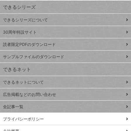
ワ
できるシリーズ
ー
ド
できるシリーズについて
Google
ト
スプレ
ッ
30周年特設サイト
ッドシ
プ
読者限定PDFのダウンロード
ート
ペ
iPhone
ー
サンプルファイルのダウンロード
VLOOKUP
ジ
できるネット
連載
できるネットについて
Excel Q&A
close
閉じ
トイアンナ流仕
広告掲載などのお問い合わせ
る
事術
全記事一覧
PowerAutomate
ではじめる業務
プライバシーポリシー
の完全自動化