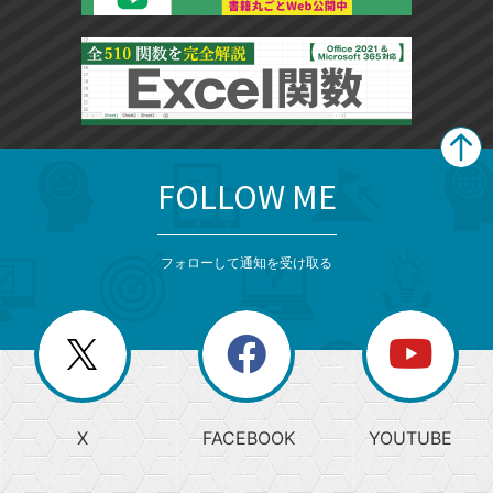
FOLLOW ME
search
format_list_bulleted
検
カ
検
カ
索
テ
メ
ゴ
索
テ
ニ
リ
フォローして通知を受け取る
ゴ
ュ
ー
ー
一
リ
を
覧
閉
を
ー
じ
閉
か
る
じ
る
search
ら
急
X
FACEBOOK
YOUTUBE
探
上
検
昇
索
す