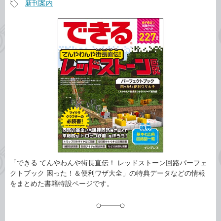
新刊案内
事
記
カ
事
テ
タ
ゴ
グ
リ
「できる てんやわんや街長直伝！ レッドストーン回路パーフェ
クトブック 困った！＆便利ワザ大全」の特典データなどの情報
をまとめた書籍特設ページです。