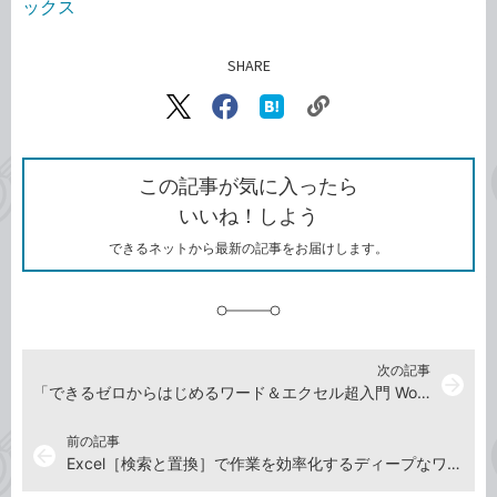
ックス
SHARE
記事をシェアする
リ
X（旧
Facebook
は
ン
Twitter）
で
て
ク
で
シ
な
を
シ
ェ
ブ
この記事が気に入ったら
コ
ェ
ア
ッ
いいね！しよう
ピ
ア
ク
ー
マ
できるネットから最新の記事をお届けします。
ー
ク
に
追
加
次の記事
arrow_forward
「できるゼロからはじめるワード＆エクセル超入門 Word 2016/Excel 2016対応」使い方解説動画一覧
前の記事
arrow_back
Excel［検索と置換］で作業を効率化するディープなワザ【2017年7月21日】