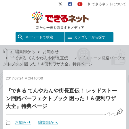
できるネットについて
X（旧
Facebook
YouTube
Twitter）
新たな一歩を応援するメディア
キーワードで検索
カテゴリーから探す
編集部から
お知らせ
で
『できる てんやわんや街長直伝！ レッドストーン回路パーフェ
き
クトブック 困った！＆便利ワザ大全』特典ページ
る
ネ
2017.07.24 MON 10:00
ッ
ト
『できる てんやわんや街長直伝！ レッドストー
ン回路パーフェクトブック 困った！＆便利ワザ
大全』特典ページ
お知らせ
編集部から
記