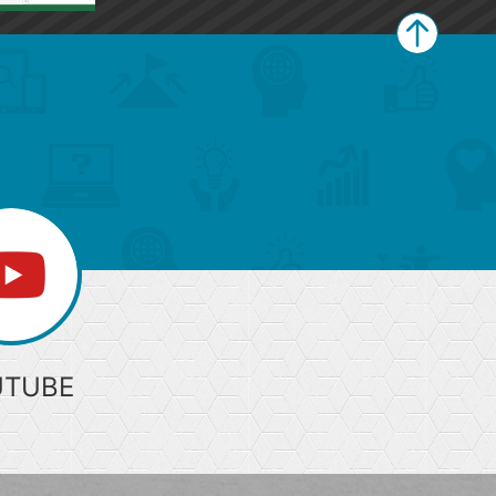
ペ
ー
ジ
上
部
へ
UTUBE