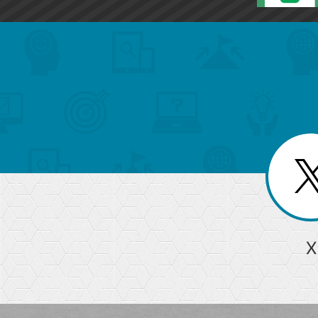
search
format_list_bulleted
検
カ
検
カ
索
テ
メ
ゴ
索
テ
ニ
リ
ュ
ー
ゴ
ー
一
を
覧
リ
閉
を
じ
閉
ー
る
じ
る
か
ら
急上昇ワード
X
探
Googleスプレッドシート
iPhone
VLOOKUP
す