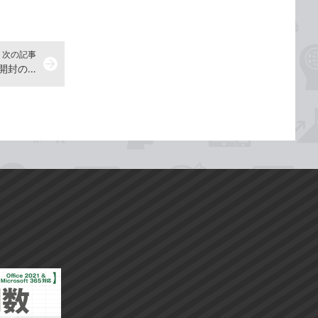
次の記事
arrow_forward
【神保町ペロリ旅】第51食 いざ「開封の儀」！ 「崎陽軒」のメガシウマイ弁当（後編）