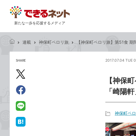
新たな一歩を応援するメディア
連載
神保町ペロリ旅
【神保町ペロリ旅】第51食 
で
き
る
SHARE
2017.07.04 TUE 0
記
ネ
事
ッ
を
X（旧
ト
【神保町
シ
Twitter）
ェ
「崎陽軒
で
ア
Facebook
す
シ
で
る
ェ
シ
LINE
神保町ペロ
ア
ェ
で
記
ア
送
は
事
る
て
カ