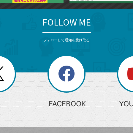
FOLLOW ME
フォローして通知を受け取る
search
検
索
FACEBOOK
YO