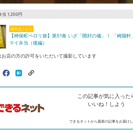
 1,250円
続きはこちら
【神保町ペロリ旅】第51食 いざ「開封の儀」！ 「崎陽
マイ弁当（後編）
はお店の方の許可をいただいて撮影しています
リ
X（旧
Facebook
は
ェアする
ン
witter）
で
て
ク
で
シ
な
を
シ
ェ
ブ
この記事が気に入った
コ
ェ
ア
ッ
ピ
ア
ク
いいね！しよう
ー
マ
ー
ク
できるネットから最新の記事をお届け
に
追