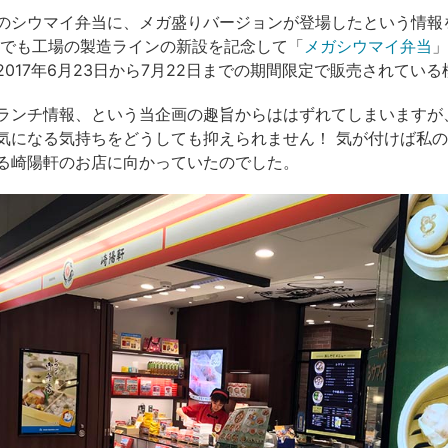
のシウマイ弁当に、メガ盛りバージョンが登場したという情報
んでも工場の製造ラインの新設を記念して「
メガシウマイ弁当
」
2017年6月23日から7月22日までの期間限定で販売されてい
ランチ情報、という当企画の趣旨からははずれてしまいますが
気になる気持ちをどうしても抑えられません！ 気が付けば私
る崎陽軒のお店に向かっていたのでした。