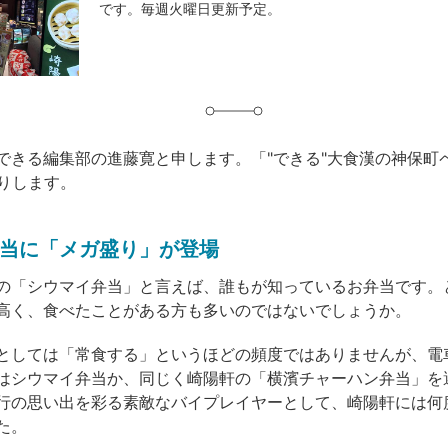
です。毎週火曜日更新予定。
グ
できる編集部の進藤寛と申します。「"できる"大食漢の神保町
送りします。
当に「メガ盛り」が登場
の「シウマイ弁当」と言えば、誰もが知っているお弁当です。
高く、食べたことがある方も多いのではないでしょうか。
としては「常食する」というほどの頻度ではありませんが、電
はシウマイ弁当か、同じく崎陽軒の「横濱チャーハン弁当」を
行の思い出を彩る素敵なバイプレイヤーとして、崎陽軒には何
た。