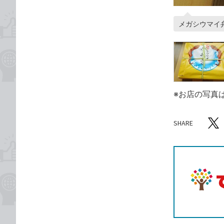
メガシウマイ弁当
※お店の写真
SHARE
記事をシ
T