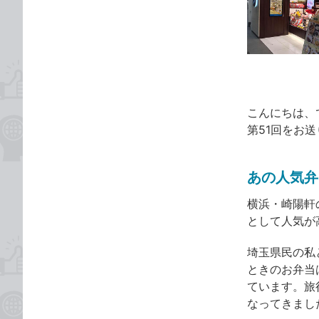
な
テ
ブ
ゴ
ッ
リ
ク
マ
ー
ク
こんにちは、
に
第51回をお
追
加
あの人気弁
横浜・崎陽軒
として人気が
埼玉県民の私
ときのお弁当
ています。旅
なってきまし