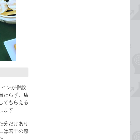
トインが併設
当たらず、店
してもらえる
します。
た分だけあり
には若干の感
た。