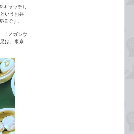
をキャッチし
というお弁
る模様です。
、「メガシウ
の足は、東京