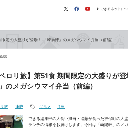
できるネットにつ
X（旧
Facebook
YouTube
Twitter）
期間限定の大盛りが登場！ 「崎陽軒」のメガシウマイ弁当（前編）
5:55
ペロリ旅】第51食 期間限定の大盛りが登
」のメガシウマイ弁当（前編）
リ旅
連載
グルメ
弁当
記
事
できる編集部の大食い担当・進藤が食べた神保町の大
ランチの情報をお届けします。今回は「崎陽軒」のメ
タ