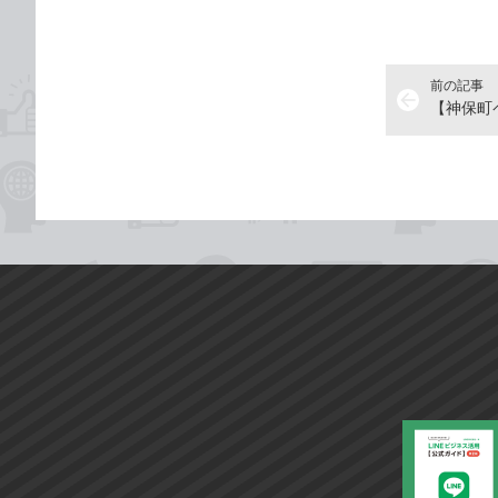
前の記事
arrow_back