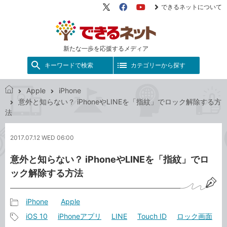
できるネットについて
X（旧
Facebook
YouTube
Twitter）
新たな一歩を応援するメディア
キーワードで検索
カテゴリーから探す
Apple
iPhone
で
意外と知らない？ iPhoneやLINEを「指紋」でロック解除する方
き
法
る
ネ
2017.07.12 WED 06:00
ッ
ト
意外と知らない？ iPhoneやLINEを「指紋」でロ
ック解除する方法
iPhone
Apple
記
iOS 10
iPhoneアプリ
LINE
Touch ID
ロック画面
事
記