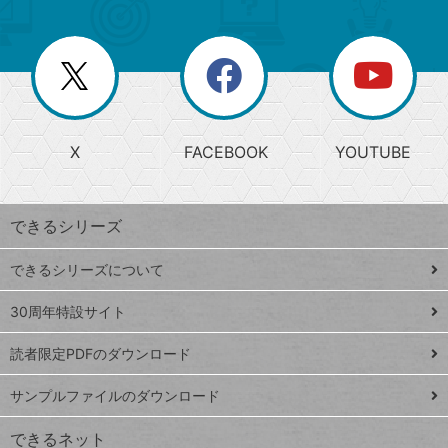
ゴ
ュ
ー
ー
一
リ
を
覧
閉
を
ー
じ
閉
か
る
じ
る
search
ら
急
X
FACEBOOK
YOUTUBE
探
上
検
昇
索
す
ワ
できるシリーズ
ー
ド
できるシリーズについて
Google
ト
スプレ
ッ
30周年特設サイト
ッドシ
プ
読者限定PDFのダウンロード
ート
ペ
iPhone
ー
サンプルファイルのダウンロード
VLOOKUP
ジ
できるネット