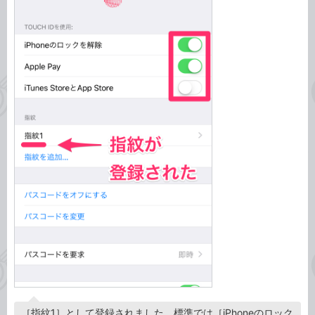
［指紋1］として登録されました。標準では［iPhoneのロック