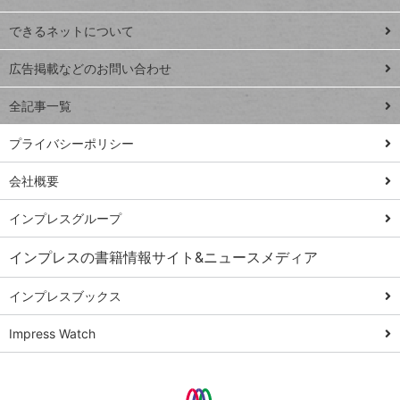
連載
できるネットについて
Excel Q&A
close
閉じ
トイアンナ流仕
広告掲載などのお問い合わせ
る
事術
全記事一覧
PowerAutomate
ではじめる業務
プライバシーポリシー
の完全自動化
会社概要
AI議事録作成術
Windows 11
インプレスグループ
Q&A
インプレスの書籍情報サイト&ニュースメディア
Teams踏み込み
活用術
インプレスブックス
Excel講師の仕事
Impress Watch
術
エクセル時短
パワポ時短