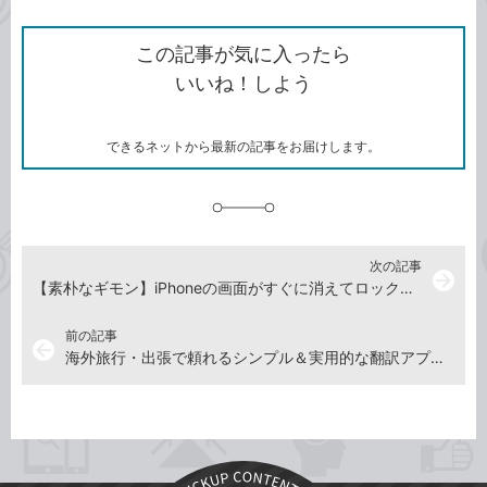
ン
Twitter）
で
て
ク
で
シ
な
を
シ
ェ
ブ
この記事が気に入ったら
コ
ェ
ア
ッ
いいね！しよう
ピ
ア
ク
ー
マ
ー
ク
できるネットから最新の記事をお届けします。
に
追
加
次の記事
arrow_forward
【素朴なギモン】iPhoneの画面がすぐに消えてロックされるのを何とかしたい！
前の記事
arrow_back
海外旅行・出張で頼れるシンプル＆実用的な翻訳アプリ「Naver Papago翻訳」の使い方