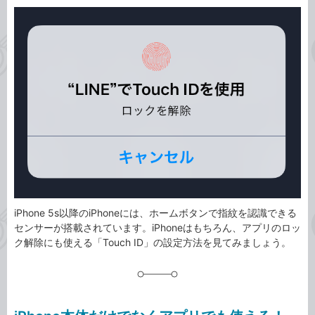
カ
事
テ
タ
ゴ
グ
リ
iPhone 5s以降のiPhoneには、ホームボタンで指紋を認識できる
センサーが搭載されています。iPhoneはもちろん、アプリのロッ
ク解除にも使える「Touch ID」の設定方法を見てみましょう。