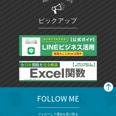
ピックアップ
FOLLOW ME
search
format_list_bulleted
検
カ
検
カ
索
テ
メ
ゴ
索
テ
ニ
リ
フォローして通知を受け取る