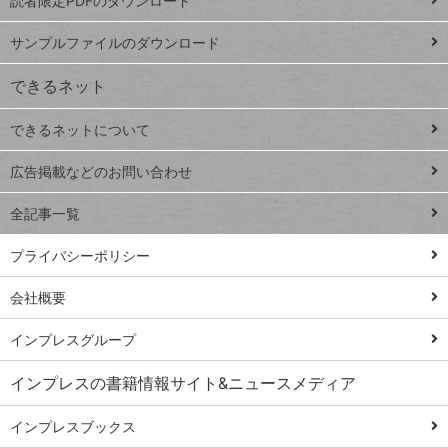
読者限定PDFのダウンロード
ート
ペ
iPhone
ー
サンプルファイルのダウンロード
VLOOKUP
ジ
できるネット
連載
できるネットについて
Excel Q&A
close
閉じ
トイアンナ流仕
広告掲載などのお問い合わせ
る
事術
全記事一覧
PowerAutomate
ではじめる業務
プライバシーポリシー
の完全自動化
会社概要
AI議事録作成術
Windows 11
インプレスグループ
Q&A
インプレスの書籍情報サイト&ニュースメディア
Teams踏み込み
活用術
インプレスブックス