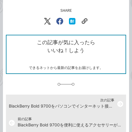
SHARE
記事をシェアする
リ
X（旧
Facebook
は
ン
Twitter）
で
て
ク
で
シ
な
を
シ
ェ
ブ
この記事が気に入ったら
コ
ェ
ア
ッ
いいね！しよう
ピ
ア
ク
ー
マ
ー
ク
できるネットから最新の記事をお届けします。
に
追
加
次の記事
arrow_forward
BlackBerry Bold 9700をパソコンでインターネット接続するためのモデムとして使いたい
前の記事
arrow_back
BlackBerry Bold 9700を便利に使えるアクセサリーが欲しい