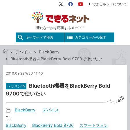
できるネットについて
X（旧
Facebook
YouTube
Twitter）
新たな一歩を応援するメディア
キーワードで検索
カテゴリーから探す
デバイス
BlackBerry
で
Bluetooth機器をBlackBerry Bold 9700で使いたい
き
る
2010.09.22 WED 11:40
ネ
ッ
Bluetooth機器をBlackBerry Bold
レッスン15
ト
9700で使いたい
BlackBerry
デバイス
記
事
記
BlackBerry
BlackBerry Bold 9700
スマートフォン
カ