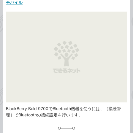
事
モバイル
テ
タ
ゴ
グ
リ
BlackBerry Bold 9700でBluetooth機器を使うには、［接続管
理］でBluetoothの接続設定を行います。