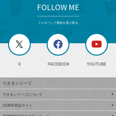
FOLLOW ME
search
format_list_bulleted
検
カ
検
カ
索
テ
メ
ゴ
索
テ
ニ
リ
フォローして通知を受け取る
ゴ
ュ
ー
ー
一
リ
を
覧
閉
を
ー
じ
閉
か
る
じ
る
search
ら
急
X
FACEBOOK
YOUTUBE
探
上
検
昇
索
す
ワ
できるシリーズ
ー
ド
できるシリーズについて
Google
ト
スプレ
ッ
30周年特設サイト
ッドシ
プ