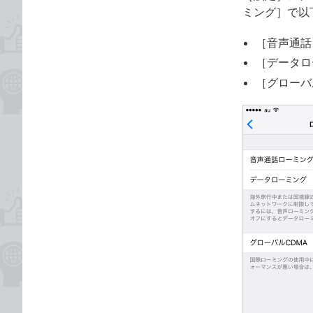
ミング］で以
［音声通話
［データロ
［グローバ