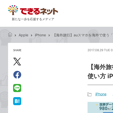
新たな一歩を応援するメディア
Apple
iPhone
【海外旅行】auスマホを海外で使う「世
で
き
る
SHARE
2017.08.29 TUE 0
記
ネ
事
ッ
を
X（旧
ト
【海外旅
シ
Twitter）
ェ
使い方 iP
で
ア
Facebook
す
シ
で
る
ェ
シ
LINE
iPhone
ア
ェ
で
記
ア
送
は
事
る
て
カ