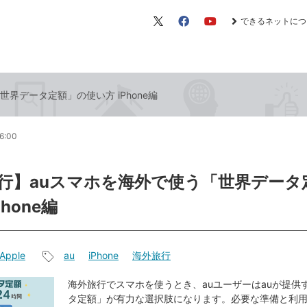
できるネットにつ
X（旧
Facebook
YouTube
Twitter）
界データ定額」の使い方 iPhone編
6:00
行】auスマホを海外で使う「世界データ
hone編
Apple
au
iPhone
海外旅行
記
事
海外旅行でスマホを使うとき、auユーザーはauが提供
タ定額」が有力な選択肢になります。必要な準備と利
タ