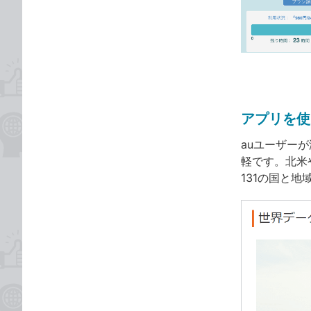
な
テ
ブ
ゴ
ッ
リ
ク
マ
ー
ク
アプリを使
に
追
auユーザー
加
軽です。北米
131の国と地