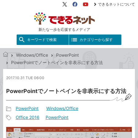
できるネットについて
X（旧
Facebook
YouTube
Twitter）
新たな一歩を応援するメディア
キーワードで検索
カテゴリーから探す
Windows/Office
PowerPoint
で
PowerPointでノートペインを非表示にする方法
き
る
2017.10.31 TUE 06:00
ネ
ッ
PowerPointでノートペインを非表示にする方法
ト
PowerPoint
Windows/Office
記
Office 2016
PowerPoint
事
記
カ
事
テ
タ