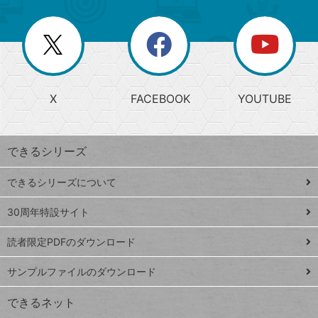
ゴ
ー
一
リ
を
覧
閉
を
ー
じ
閉
か
る
じ
る
search
ら
急
X
FACEBOOK
YOUTUBE
探
上
検
昇
索
す
ワ
できるシリーズ
ー
ド
できるシリーズについて
Google
ト
スプレ
ッ
30周年特設サイト
ッドシ
プ
読者限定PDFのダウンロード
ート
ペ
iPhone
ー
サンプルファイルのダウンロード
VLOOKUP
ジ
できるネット