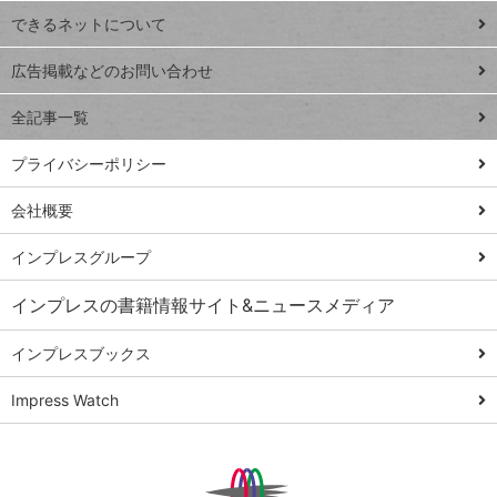
連載
できるネットについて
Excel Q&A
close
閉じ
トイアンナ流仕
広告掲載などのお問い合わせ
る
事術
全記事一覧
PowerAutomate
ではじめる業務
プライバシーポリシー
の完全自動化
会社概要
AI議事録作成術
Windows 11
インプレスグループ
Q&A
インプレスの書籍情報サイト&ニュースメディア
Teams踏み込み
活用術
インプレスブックス
Excel講師の仕事
Impress Watch
術
エクセル時短
パワポ時短