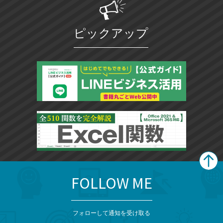
ピックアップ
FOLLOW ME
search
format_list_bulleted
検
カ
検
カ
索
テ
メ
ゴ
索
テ
ニ
リ
フォローして通知を受け取る
ュ
ー