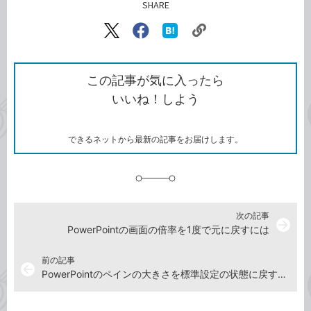
SHARE
記事をシェアする
リ
X（旧
Facebook
は
ン
Twitter）
で
て
ク
で
シ
な
を
シ
ェ
ブ
この記事が気に入ったら
コ
ェ
ア
ッ
いいね！しよう
ピ
ア
ク
ー
マ
ー
ク
できるネットから最新の記事をお届けします。
に
追
加
次の記事
arrow_forward
PowerPointの画面の倍率を1度で元に戻すには
前の記事
arrow_back
PowerPointのペインの大きさを標準設定の状態に戻す方法