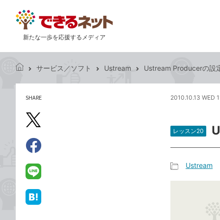
新たな一歩を応援するメディア
サービス／ソフト
Ustream
Ustream Produce
で
き
る
SHARE
2010.10.13 WED 1
記
ネ
事
ッ
を
X（旧
ト
シ
レッスン20
Twitter）
ェ
で
ア
Facebook
す
シ
で
Ustream
る
ェ
記
シ
LINE
ア
事
ェ
で
カ
ア
送
は
テ
る
て