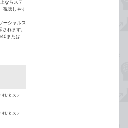
］以上ならステ
、視聴しやす
ソーシャルス
示されます。
40または
質
 41.1k ステ
オ
 41.1k ステ
オ