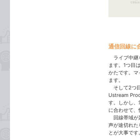
ゴ
な
リ
ブ
ッ
ク
マ
ー
通信回線に
ク
に
ライブ中継を
追
ます。1つ目
加
かたです。マ
ます。
そして2つ目は
Ustream 
す。しかし、
に合わせて、
回線帯域が足
声が途切れた
とが大事です