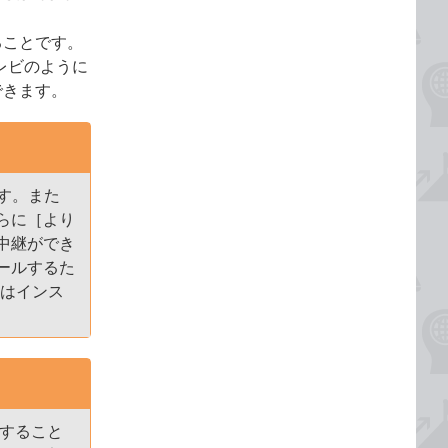
ることです。
てテレビのように
できます。
ます。また
らに［より
中継ができ
ールするた
人はインス
更すること