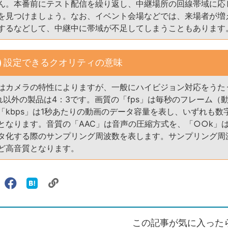
ん。本番前にテスト配信を繰り返し、中継場所の回線帯域に応
を見つけましょう。なお、イベント会場などでは、来場者が増
するなどして、中継中に帯域が不足してしまうこともあります
設定できるクオリティの意味
はカメラの特性によりますが、一般にハイビジョン対応をうた
それ以外の製品は4：3です。画質の「fps」は毎秒のフレーム（
「kbps」は1秒あたりの動画のデータ容量を表し、いずれも数
となります。音質の「AAC」は音声の圧縮方式を、「○○k」
タ化する際のサンプリング周波数を表します。サンプリング周
ど高音質となります。
リ
X（旧
Facebook
は
ェアする
ン
witter）
で
て
ク
で
シ
な
を
シ
ェ
ブ
この記事が気に入った
コ
ェ
ア
ッ