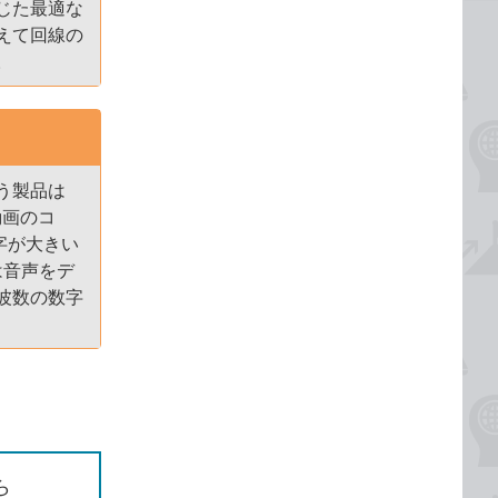
じた最適な
えて回線の
。
う製品は
動画のコ
字が大きい
は音声をデ
波数の数字
ら