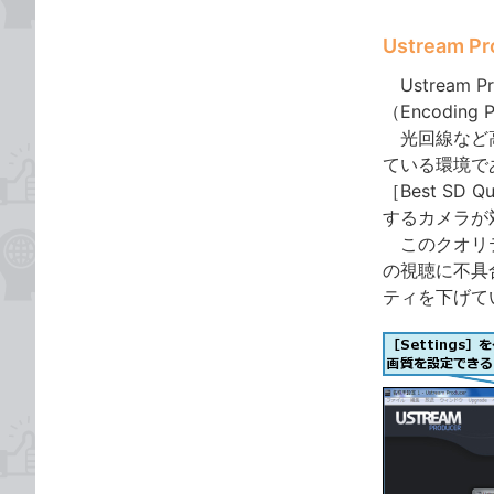
Ustream 
Ustream 
（Encodi
光回線など高
ている環境で
［Best S
するカメラが
このクオリテ
の視聴に不具
ティを下げて