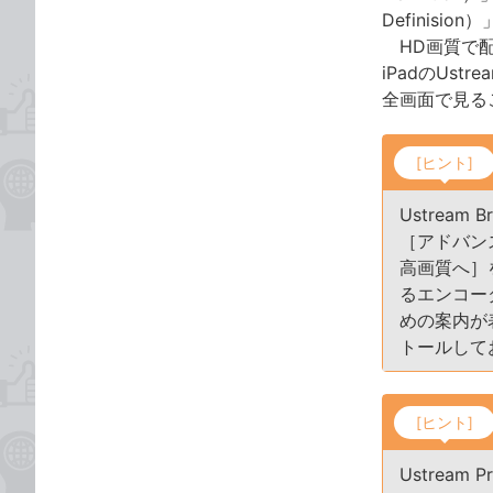
Definisi
HD画質で配
iPadのUst
全画面で見る
[ヒント]
Ustrea
［アドバン
高画質へ］
るエンコー
めの案内が
トールして
[ヒント]
Ustrea