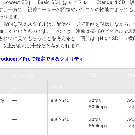
owest SD］［Basic SD］はモノラル、［Standard SD
す。一方で、視聴ユーザーの回線やパソコンの性能によっても
わります。
mの一般的な視聴スタイルは、配信ページで番組を視聴しながら、
加するというものです。このとき、映像は横480ピクセルで表
れいに見てもらうことを考えると、画質は［High SD］（横6
ル）以上があれば十分だと考えられます。
 Producer／Proで設定できるクオリティ
ピクセル数
画質
音
4：3
16：9
ity
―
960×540
30fps
AAC
800kbps
レ
―
960×540
30fps
AAC
650kbps
レ