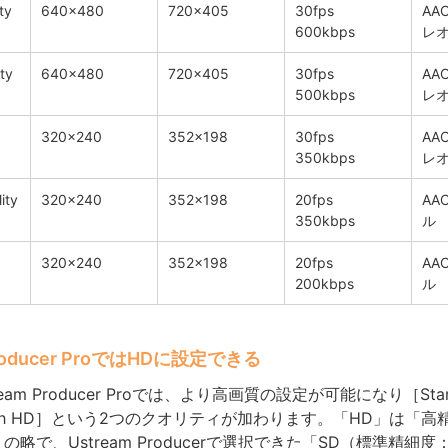
ty
640×480
720×405
30fps
AAC
600kbps
レ
ty
640×480
720×405
30fps
AAC
500kbps
レ
320×240
352×198
30fps
AAC
350kbps
レ
ity
320×240
352×198
20fps
AA
350kbps
ル
320×240
352×198
20fps
AA
200kbps
ル
Producer ProではHDに設定できる
am Producer Proでは、より高画質の設定が可能になり［Stan
gh HD］という2つのクオリティが加わります。「HD」は「高精
n）」の略で、Ustream Producerで選択できた「SD（標準精細度：S