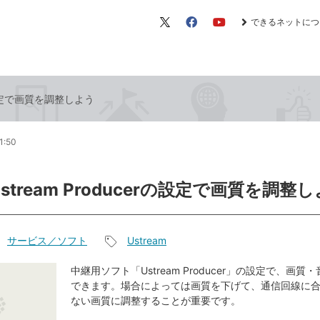
できるネットにつ
X（旧
Facebook
YouTube
Twitter）
rの設定で画質を調整しよう
1:50
Ustream Producerの設定で画質を調整
サービス／ソフト
Ustream
記
事
中継用ソフト「Ustream Producer」の設定で、画質
できます。場合によっては画質を下げて、通信回線に
タ
ない画質に調整することが重要です。
グ