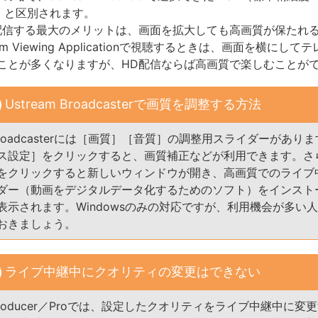
on）」と区別されます。
信する最大のメリットは、画面を拡大しても高画質が保たれ
ream Viewing Applicationで視聴するときは、画面を横にし
ことが多くなりますが、HD配信ならば高画質で楽しむことが
Ustream Broadcasterで画質を調整する方法
m Broadcasterには［画質］［音質］の調整用スライダーがあり
ス設定］をクリックすると、画質補正などが利用できます。さ
をクリックすると新しいウィンドウが開き、高画質でのライブ
ダー（動画をデジタルデータ化するためのソフト）をインスト
表示されます。Windowsのみの対応ですが、利用機会が多い
おきましょう。
ライブ中継中にクオリティの変更はできない
m Producer／Proでは、設定したクオリティをライブ中継中に変