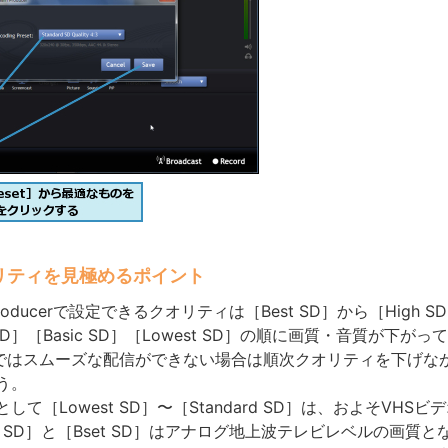
リティを見極めるポイント
Producerで設定できるクオリティは［Best SD］から［High S
d SD］［Basic SD］［Lowest SD］の順に画質・音質が下が
SD］ではスムーズな配信ができない場合は順次クオリティを下げな
う。
て［Lowest SD］〜［Standard SD］は、およそVHSビ
h SD］と［Bset SD］はアナログ地上波テレビレベルの画質