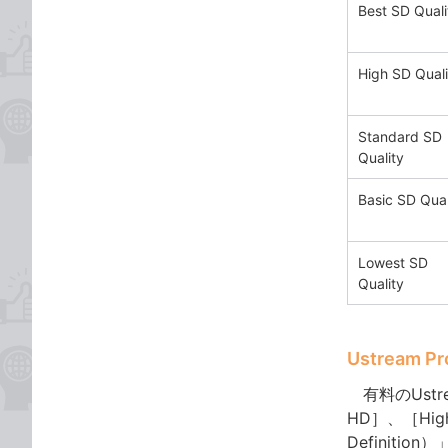
Best SD Quali
High SD Quali
Standard SD
Quality
Basic SD Qual
Lowest SD
Quality
Ustream 
有料のUstre
HD］、［Hi
Definitio