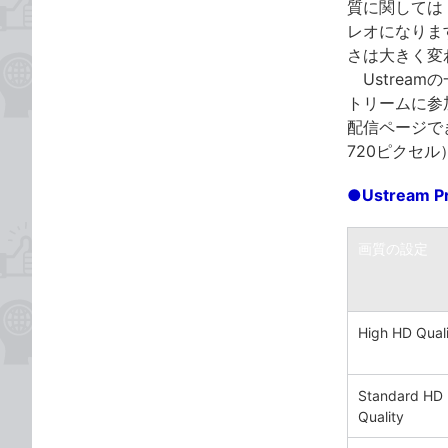
質に関しては［L
レオになりま
さは大きく変
Ustrea
トリームに参
配信ページでき
720ピクセ
●Ustream
画質の設定
High HD Qual
Standard HD
Quality