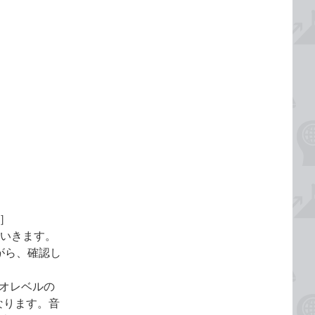
D］
っていきます。
がら、確認し
デオレベルの
となります。音