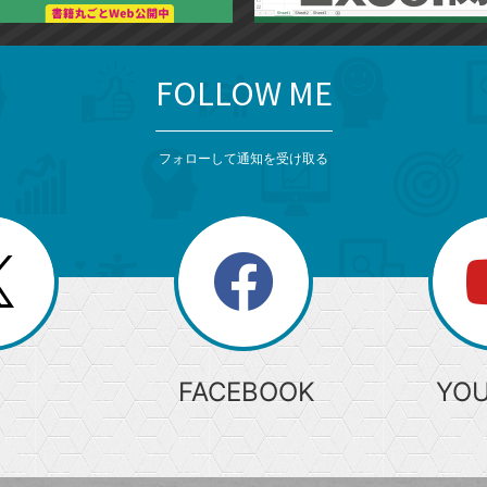
FOLLOW ME
フォローして通知を受け取る
search
検
索
FACEBOOK
YO