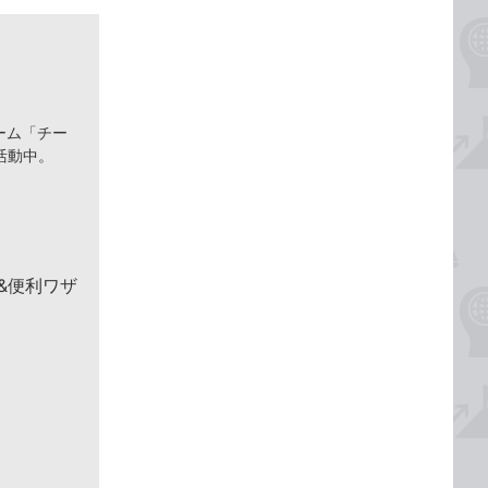
ーム「チー
活動中。
 &便利ワザ