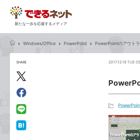
新たな一歩を応援するメディア
Windows/Office
PowerPoint
PowerPointのア
で
き
る
SHARE
2017.12.19 TUE 0
記
ネ
事
ッ
を
X（旧
ト
Powe
シ
Twitter）
ェ
で
ア
Facebook
す
シ
で
PowerPoin
る
ェ
記
シ
LINE
ア
事
ェ
で
カ
ア
送
は
テ
る
て