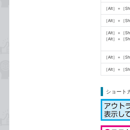
［Alt］＋［S
［Alt］＋［S
［Alt］＋［Sh
［Alt］＋［Sh
［Alt］＋［S
［Alt］＋［Sh
ショート