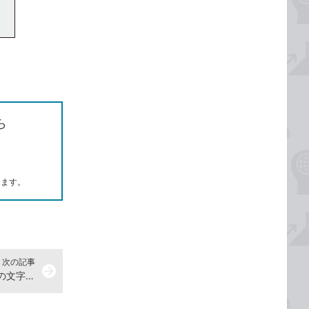
ら
します。
次の記事
arrow_forward
PowerPointのプレースホルダー内の文字サイズを一度に変更する方法