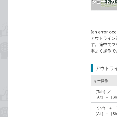
ゴ
な
リ
ブ
ッ
ク
マ
[an error occ
ー
アウトライン
ク
す。途中でマ
に
率よく操作で
追
加
アウトラ
キー操作
［Tab］／
［Alt］＋［S
［Shift］＋［
［Alt］＋［S