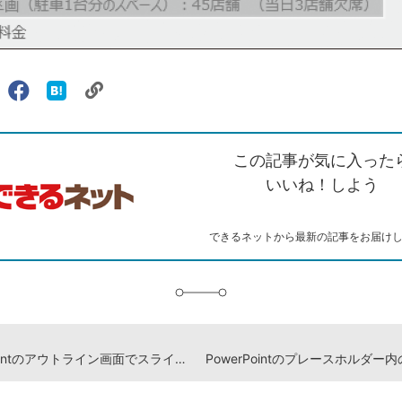
リ
X（旧
Facebook
は
ェアする
ン
witter）
で
て
ク
で
シ
な
を
シ
ェ
ブ
この記事が気に入った
コ
ェ
ア
ッ
ピ
ア
ク
いいね！しよう
ー
マ
ー
ク
できるネットから最新の記事をお届け
に
追
加
PowerPointのアウトライン画面でスライドの順番を入れ替える方法