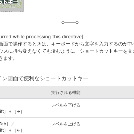
urred while processing this directive]
画面で操作するときは、キーボードから文字を入力するのが中
ウスに持ち変えなくても済むように、ショートカットキーを覚
きます。
イン画面で便利なショートカットキー
実行される機能
レベルを下げる
hift］＋［→］
Tab］／
レベルを上げる
hift］＋［←］