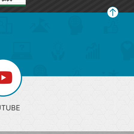
ペ
ー
ジ
上
部
へ
UTUBE