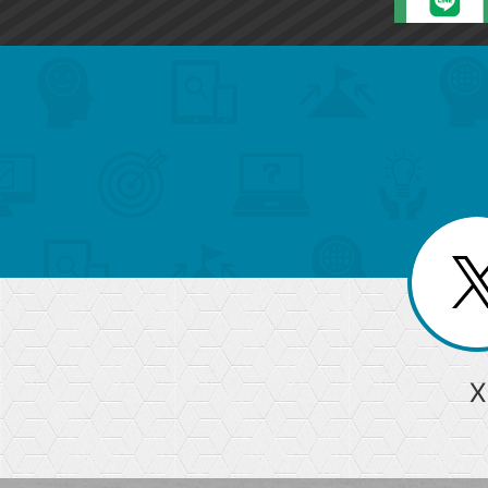
search
format_list_bulleted
検
カ
検
カ
索
テ
メ
ゴ
索
テ
ニ
リ
ュ
ー
ゴ
ー
一
を
覧
リ
閉
を
じ
閉
ー
る
じ
る
か
ら
急上昇ワード
X
探
Googleスプレッドシート
iPhone
VLOOKUP
す