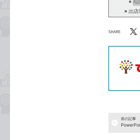
SHARE
記事をシ
T
前の記事
arrow_back