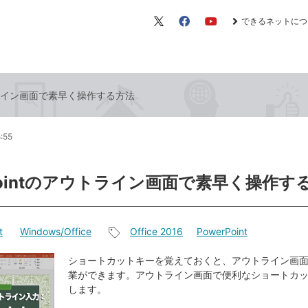
できるネットにつ
X（旧
Facebook
YouTube
Twitter）
ウトライン画面で素早く操作する方法
5:55
rPointのアウトライン画面で素早く操作す
t
Windows/Office
Office 2016
PowerPoint
記
事
ショートカットキーを覚えておくと、アウトライン画
業ができます。アウトライン画面で便利なショートカ
タ
します。
グ