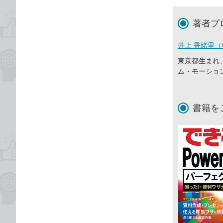
著者プ
井上 香緒里（
東京都生まれ
ム・モーショ
書籍を