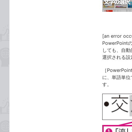
ゴ
な
リ
ブ
ッ
ク
マ
[an error occ
ー
PowerPo
ク
しても、自動
に
選択される設
追
加
［PowerP
に、単語単位
す。