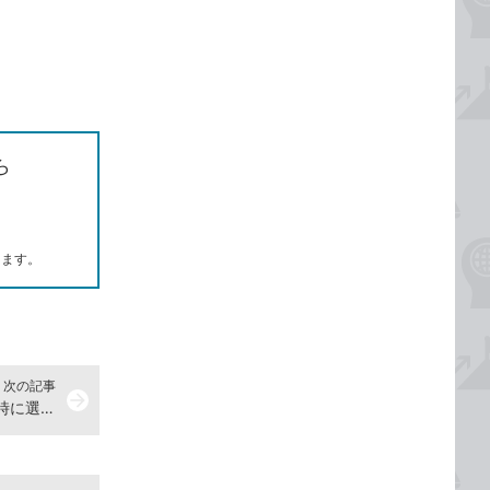
ら
します。
次の記事
arrow_forward
PowerPointで離れている文字を同時に選択する方法