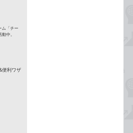
ーム「チー
活動中。
 &便利ワザ