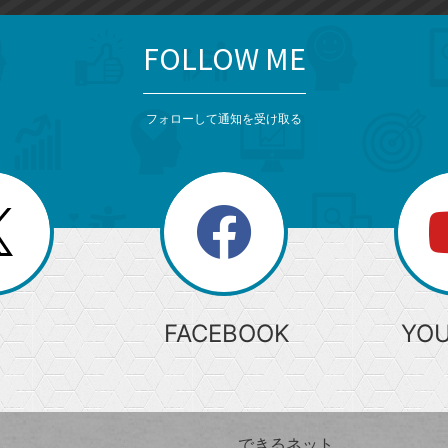
FOLLOW ME
フォローして通知を受け取る
search
検
索
FACEBOOK
YO
できるネット