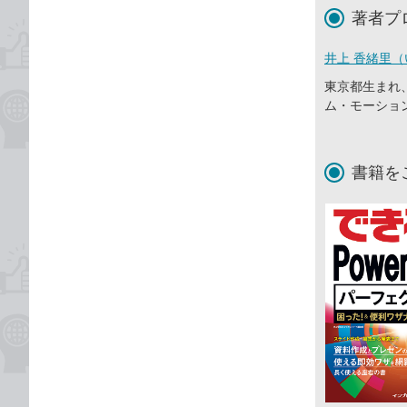
著者プ
井上 香緒里（
東京都生まれ
ム・モーショ
書籍を