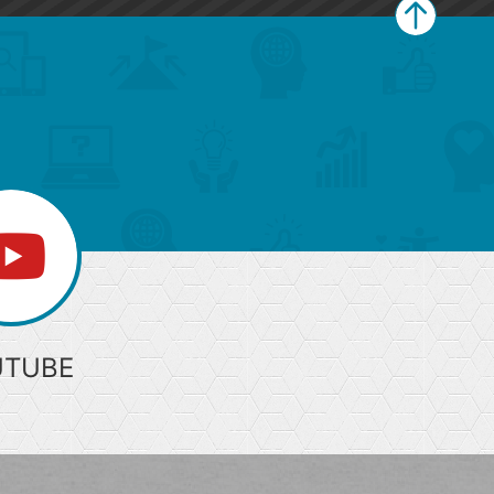
ペ
ー
ジ
上
部
へ
UTUBE