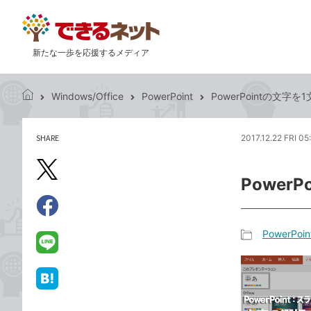
新たな一歩を応援するメディア
Windows/Office
PowerPoint
PowerPointの文
で
き
る
SHARE
2017.12.22 FRI 05
記
ネ
事
ッ
を
X（旧
ト
Powe
シ
Twitter）
ェ
で
ア
Facebook
す
シ
で
PowerPoin
る
ェ
記
シ
LINE
ア
事
ェ
で
カ
ア
送
は
テ
る
て