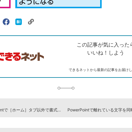
リ
X（旧
Facebook
は
ェアする
ン
witter）
で
て
ク
で
シ
な
を
シ
ェ
ブ
この記事が気に入った
コ
ェ
ア
ッ
ピ
ア
ク
いいね！しよう
ー
マ
ー
ク
できるネットから最新の記事をお届け
に
追
加
PowerPointで［ホーム］タブ以外で書式を変更する方法