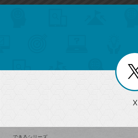
search
format_list_bulleted
検
カ
検
カ
索
テ
メ
ゴ
索
テ
ニ
リ
ュ
ー
ゴ
ー
一
を
覧
リ
閉
を
じ
閉
ー
る
じ
る
か
ら
急上昇ワード
X
探
Googleスプレッドシート
iPhone
VLOOKUP
す
できるシリーズ