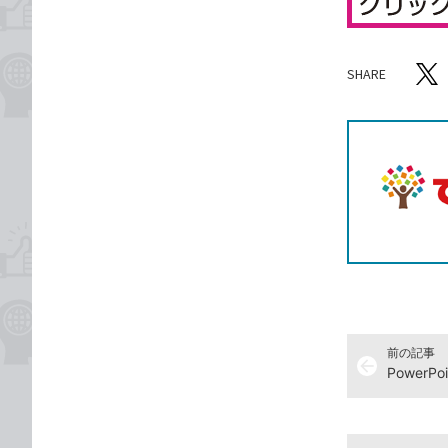
SHARE
記事をシ
T
前の記事
arrow_back