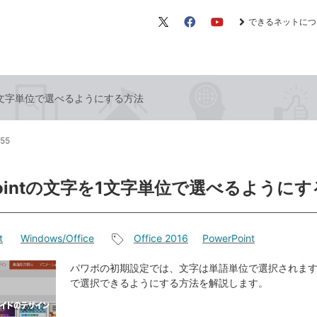
できるネットにつ
X（旧
Facebook
YouTube
Twitter）
字を1文字単位で選べるようにする方法
:55
rPointの文字を1文字単位で選べるように
t
Windows/Office
Office 2016
PowerPoint
記
事
パワポの初期設定では、文字は単語単位で選択されます
で選択できるようにする方法を解説します。
タ
グ