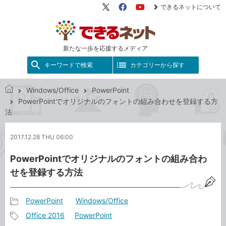
できるネットについて
X（旧
Facebook
YouTube
Twitter）
新たな一歩を応援するメディア
キーワードで検索
カテゴリーから探す
Windows/Office
PowerPoint
で
PowerPointでオリジナルのフォントの組み合わせを登録する方
き
法
る
ネ
2017.12.28 THU 06:00
ッ
ト
PowerPointでオリジナルのフォントの組み合わ
せを登録する方法
PowerPoint
Windows/Office
記
Office 2016
PowerPoint
事
記