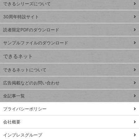
できるシリーズについて
Google
ト
スプレ
ッ
30周年特設サイト
ッドシ
プ
読者限定PDFのダウンロード
ート
ペ
iPhone
ー
サンプルファイルのダウンロード
VLOOKUP
ジ
できるネット
連載
できるネットについて
Excel Q&A
close
閉じ
トイアンナ流仕
広告掲載などのお問い合わせ
る
事術
全記事一覧
PowerAutomate
ではじめる業務
プライバシーポリシー
の完全自動化
会社概要
AI議事録作成術
Windows 11
インプレスグループ