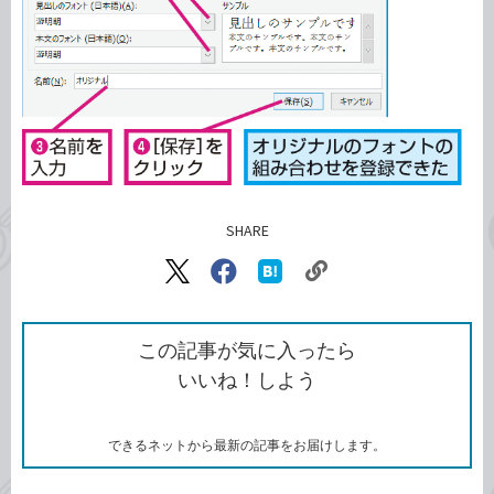
SHARE
記事をシェアする
リ
X（旧
Facebook
は
ン
Twitter）
で
て
ク
で
シ
な
を
シ
ェ
ブ
この記事が気に入ったら
コ
ェ
ア
ッ
いいね！しよう
ピ
ア
ク
ー
マ
ー
ク
できるネットから最新の記事をお届けします。
に
追