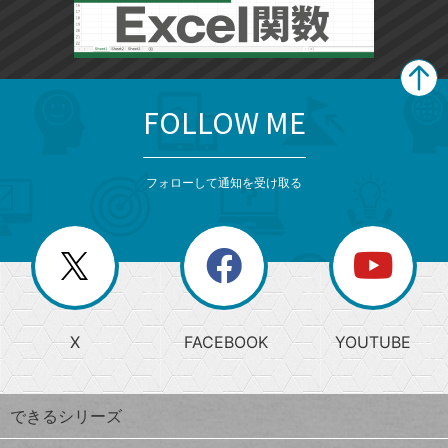
FOLLOW ME
search
format_list_bulleted
検
カ
検
カ
索
テ
メ
ゴ
索
テ
ニ
リ
フォローして通知を受け取る
ゴ
ュ
ー
ー
一
リ
を
覧
閉
を
ー
じ
閉
か
る
じ
る
search
ら
急
X
FACEBOOK
YOUTUBE
探
上
検
昇
索
す
ワ
できるシリーズ
ー
ド