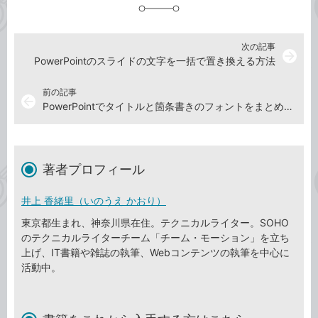
加
次の記事
arrow_forward
PowerPointのスライドの文字を一括で置き換える方法
前の記事
arrow_back
PowerPointでタイトルと箇条書きのフォントをまとめて変更する方法
著者プロフィール
井上 香緒里（いのうえ かおり）
東京都生まれ、神奈川県在住。テクニカルライター。SOHO
のテクニカルライターチーム「チーム・モーション」を立ち
上げ、IT書籍や雑誌の執筆、Webコンテンツの執筆を中心に
活動中。