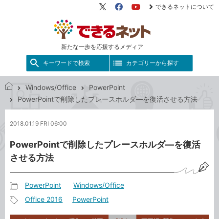
できるネットについて
X（旧
Facebook
YouTube
Twitter）
新たな一歩を応援するメディア
キーワードで検索
カテゴリーから探す
Windows/Office
PowerPoint
で
PowerPointで削除したプレースホルダ―を復活させる方法
き
る
2018.01.19 FRI 06:00
ネ
ッ
PowerPointで削除したプレースホルダ―を復活
ト
させる方法
PowerPoint
Windows/Office
記
Office 2016
PowerPoint
事
記
カ