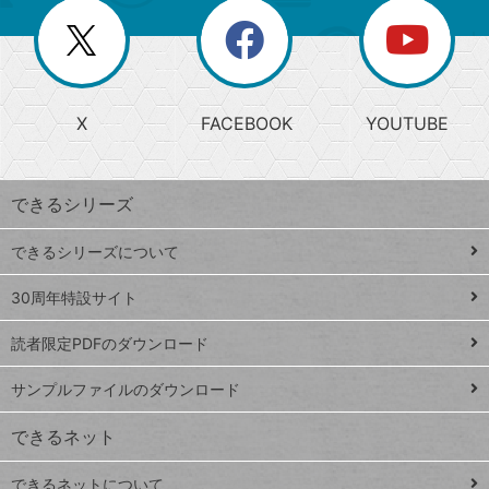
リ
を
覧
閉
を
ー
じ
閉
か
る
じ
る
search
ら
急
X
FACEBOOK
YOUTUBE
探
上
検
昇
索
す
ワ
できるシリーズ
ー
ド
できるシリーズについて
Google
ト
スプレ
ッ
30周年特設サイト
ッドシ
プ
読者限定PDFのダウンロード
ート
ペ
iPhone
ー
サンプルファイルのダウンロード
VLOOKUP
ジ
できるネット
連載
できるネットについて