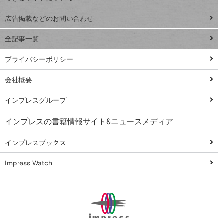
Excel Q&A
close
閉じ
トイアンナ流仕
広告掲載などのお問い合わせ
る
事術
全記事一覧
PowerAutomate
ではじめる業務
プライバシーポリシー
の完全自動化
会社概要
AI議事録作成術
Windows 11
インプレスグループ
Q&A
インプレスの書籍情報サイト&ニュースメディア
Teams踏み込み
活用術
インプレスブックス
Excel講師の仕事
Impress Watch
術
エクセル時短
パワポ時短
Windows Tips