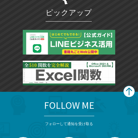
ピックアップ
FOLLOW ME
search
format_list_bulleted
検
カ
検
カ
索
テ
メ
ゴ
索
テ
ニ
リ
フォローして通知を受け取る
ゴ
ュ
ー
ー
一