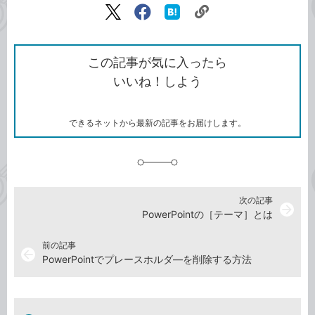
リ
X（旧
Facebook
は
ン
Twitter）
で
て
ク
で
シ
な
を
シ
ェ
ブ
この記事が気に入ったら
コ
ェ
ア
ッ
いいね！しよう
ピ
ア
ク
ー
マ
ー
ク
できるネットから最新の記事をお届けします。
に
追
加
次の記事
arrow_forward
PowerPointの［テーマ］とは
前の記事
arrow_back
PowerPointでプレースホルダ―を削除する方法