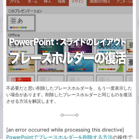
事
テ
タ
ゴ
グ
リ
不必要だと思い削除したプレースホルダーを、もう一度表示した
い場合があります。削除したプレースホルダーと同じものを復活
させる方法を解説します。
[an error occurred while processing this directive]
PowerPointでプレースホルダ―を削除する方法
の操作で