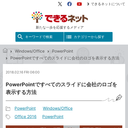
できるネットについて
X（旧
Facebook
YouTube
Twitter）
新たな一歩を応援するメディア
キーワードで検索
カテゴリーから探す
Windows/Office
PowerPoint
で
PowerPointですべてのスライドに会社のロゴを表示する方法
き
る
2018.02.16 FRI 06:00
ネ
ッ
PowerPointですべてのスライドに会社のロゴを
ト
表示する方法
PowerPoint
Windows/Office
記
Office 2016
PowerPoint
事
記
カ