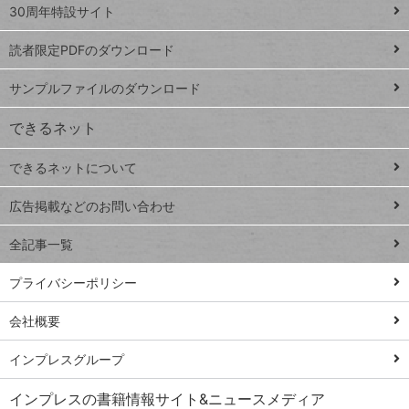
スプレ
ッ
30周年特設サイト
ッドシ
プ
読者限定PDFのダウンロード
ート
ペ
iPhone
ー
サンプルファイルのダウンロード
VLOOKUP
ジ
できるネット
連載
できるネットについて
Excel Q&A
close
閉じ
トイアンナ流仕
広告掲載などのお問い合わせ
る
事術
全記事一覧
PowerAutomate
ではじめる業務
プライバシーポリシー
の完全自動化
会社概要
AI議事録作成術
Windows 11
インプレスグループ
Q&A
インプレスの書籍情報サイト&ニュースメディア