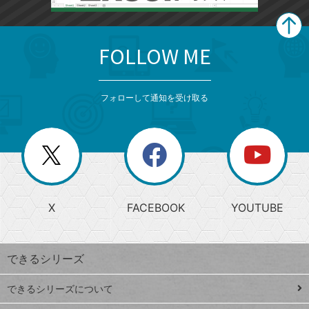
FOLLOW ME
search
format_list_bulleted
検
カ
検
カ
索
テ
メ
ゴ
索
テ
ニ
リ
フォローして通知を受け取る
ゴ
ュ
ー
ー
一
リ
を
覧
閉
を
ー
じ
閉
か
る
じ
る
search
ら
急
X
FACEBOOK
YOUTUBE
探
上
検
昇
索
す
ワ
できるシリーズ
ー
ド
できるシリーズについて
Google
ト