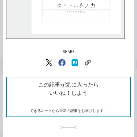
SHARE
記事をシェアする
リ
X（旧
Facebook
は
ン
Twitter）
で
て
ク
で
シ
な
を
シ
ェ
ブ
この記事が気に入ったら
コ
ェ
ア
ッ
いいね！しよう
ピ
ア
ク
ー
マ
ー
ク
できるネットから最新の記事をお届けします。
に
追
加