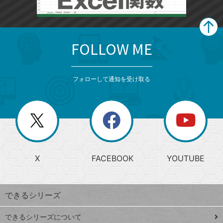
FOLLOW ME
search
format_list_bulleted
検
カ
検
カ
索
テ
メ
ゴ
索
テ
ニ
リ
フォローして通知を受け取る
ゴ
ュ
ー
ー
一
リ
を
覧
閉
を
ー
じ
閉
か
る
じ
る
search
ら
急
X
FACEBOOK
YOUTUBE
探
上
検
昇
索
す
ワ
できるシリーズ
ー
ド
できるシリーズについて