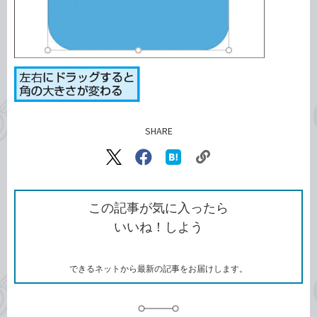
SHARE
記事をシェアする
リ
X（旧
Facebook
は
ン
Twitter）
で
て
ク
で
シ
な
を
シ
ェ
ブ
この記事が気に入ったら
コ
ェ
ア
ッ
いいね！しよう
ピ
ア
ク
ー
マ
ー
ク
できるネットから最新の記事をお届けします。
に
追
加