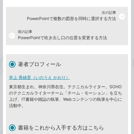
次の記事
arrow_forward
PowerPointで複数の図形を同時に選択する方法
前の記事
arrow_back
PowerPointで吹き出し口の位置を変更する方法
著者プロフィール
井上 香緒里（いのうえ かおり）
東京都生まれ、神奈川県在住。テクニカルライター。SOHO
のテクニカルライターチーム「チーム・モーション」を立ち
上げ、IT書籍や雑誌の執筆、Webコンテンツの執筆を中心に
活動中。
書籍をこれから入手する方はこちら