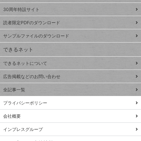
Google
ト
スプレ
ッ
30周年特設サイト
ッドシ
プ
読者限定PDFのダウンロード
ート
ペ
iPhone
ー
サンプルファイルのダウンロード
VLOOKUP
ジ
できるネット
連載
できるネットについて
Excel Q&A
close
閉じ
トイアンナ流仕
広告掲載などのお問い合わせ
る
事術
全記事一覧
PowerAutomate
ではじめる業務
プライバシーポリシー
の完全自動化
会社概要
AI議事録作成術
Windows 11
インプレスグループ
Q&A