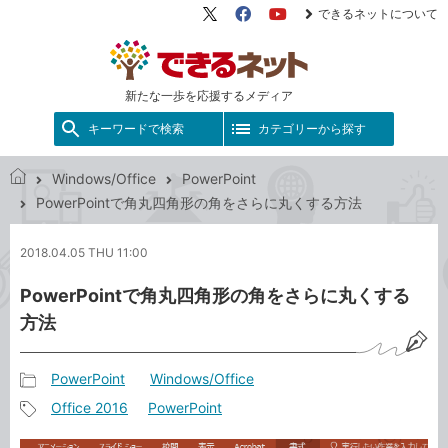
できるネットについて
X（旧
Facebook
YouTube
Twitter）
新たな一歩を応援するメディア
キーワードで検索
カテゴリーから探す
Windows/Office
PowerPoint
で
PowerPointで角丸四角形の角をさらに丸くする方法
き
る
2018.04.05 THU 11:00
ネ
ッ
PowerPointで角丸四角形の角をさらに丸くする
ト
方法
PowerPoint
Windows/Office
記
Office 2016
PowerPoint
事
記
カ