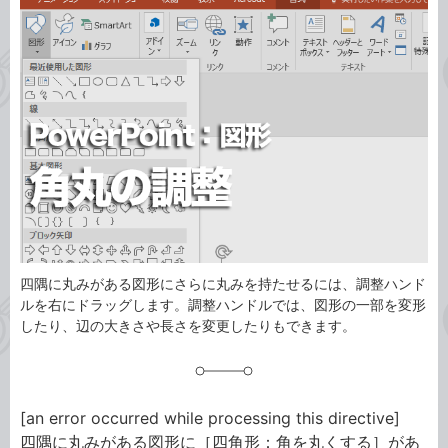
事
テ
タ
ゴ
グ
リ
四隅に丸みがある図形にさらに丸みを持たせるには、調整ハンド
ルを右にドラッグします。調整ハンドルでは、図形の一部を変形
したり、辺の大きさや長さを変更したりもできます。
[an error occurred while processing this directive]
四隅に丸みがある図形に［四角形：角を丸くする］があ