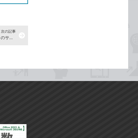
次の記事
arrow_forward
iPhone 4の［Safari］でお気に入りのサイトをブックマークするには