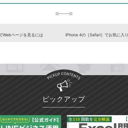
追
加
e 4でWebページを見るには
ピックアップ