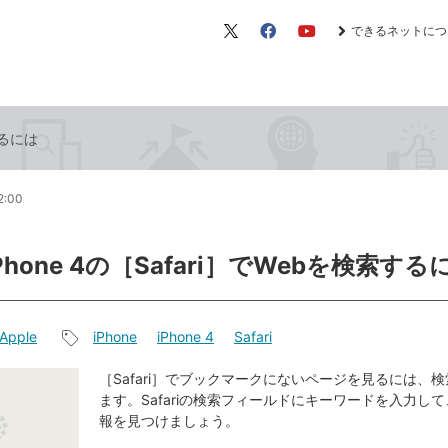
できるネットにつ
X（旧
Facebook
YouTube
Twitter）
するには
2:00
Phone 4の［Safari］でWebを検索する
Apple
iPhone
iPhone 4
Safari
記
事
［Safari］でブックマークにないページを見るには、
ます。Safariの検索フィールドにキーワードを入力し
タ
報を見つけましょう。
グ