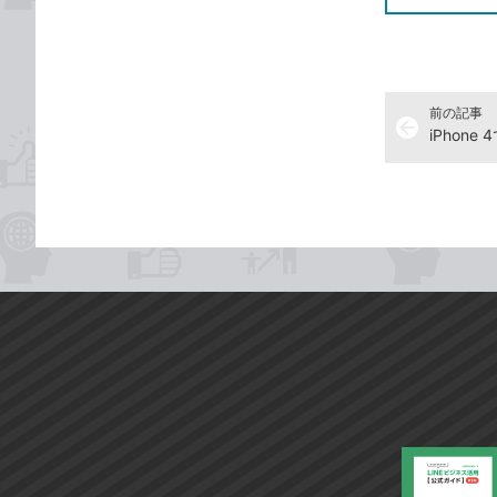
前の記事
arrow_back
iPhon