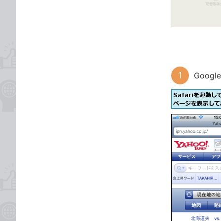
ゴ
な
リ
ブ
ッ
ク
マ
ー
Goo
ク
に
追
加