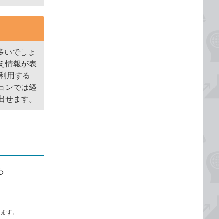
も多いでしょ
え情報が表
を利用する
ョンでは経
出せます。
ら
します。