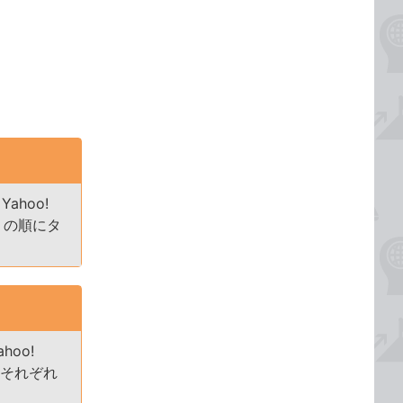
hoo!
ン］の順にタ
oo!
らそれぞれ