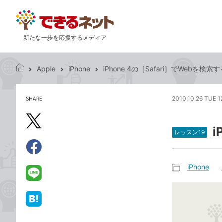
新たな一歩を応援するメディア
Apple
iPhone
iPhone 4の［Safari］でWebを検索
で
き
る
SHARE
2010.10.26 TUE 1
記
ネ
事
ッ
を
X（旧
ト
i
シ
レッスン19
Twitter）
ェ
で
ア
Facebook
す
シ
で
iPhone
る
ェ
記
シ
LINE
ア
事
ェ
で
カ
ア
送
は
テ
る
て