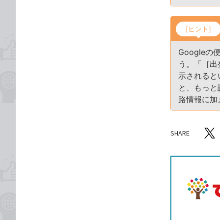
[ヒント]
Google
う。「［出
示されると
と、もっと
路情報に加
SHARE
記事をシ
T