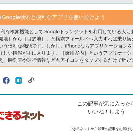
Google検索と便利なアプリを使い分けよう
の便利な検索機能としてGoogleトランジットを利用している人
発地］から［目的地］」と検索フィールドへ入力すれば乗り換
いう便利な機能です。しかし、iPhoneならアプリケーション
詳しい情報が手に入ります。［乗換案内］というアプリケーシ
え、時刻表や運行情報などもアイコンをタップするだけで呼び
リ
X（旧
Facebook
は
ェアする
ン
witter）
で
て
ク
で
シ
な
を
シ
ェ
ブ
この記事が気に入った
コ
ェ
ア
ッ
ピ
ア
ク
いいね！しよう
ー
マ
ー
ク
できるネットから最新の記事をお届け
に