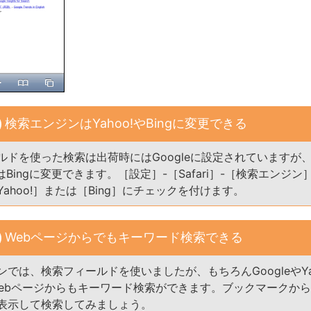
検索エンジンはYahoo!やBingに変更できる
ドを使った検索は出荷時にはGoogleに設定されていますが、Ya
たはBingに変更できます。［設定］-［Safari］-［検索エンジ
ahoo!］または［Bing］にチェックを付けます。
Webページからでもキーワード検索できる
では、検索フィールドを使いましたが、もちろんGoogleやYah
のWebページからもキーワード検索ができます。ブックマークか
表示して検索してみましょう。