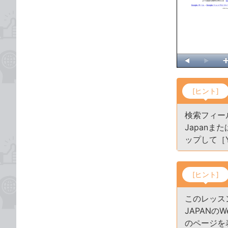
[ヒント]
検索フィール
Japanま
ップして［Y
[ヒント]
このレッスン
JAPAN
のページを