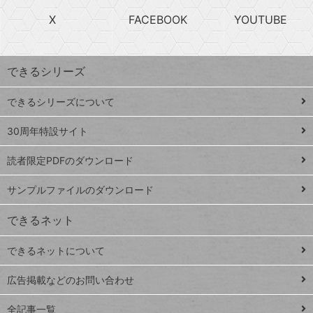
search
ら
急
X
FACEBOOK
YOUTUBE
探
上
検
昇
索
す
ワ
できるシリーズ
ー
ド
できるシリーズについて
Google
ト
スプレ
ッ
30周年特設サイト
ッドシ
プ
読者限定PDFのダウンロード
ート
ペ
iPhone
ー
サンプルファイルのダウンロード
VLOOKUP
ジ
できるネット
連載
できるネットについて
Excel Q&A
close
閉じ
トイアンナ流仕
広告掲載などのお問い合わせ
る
事術
全記事一覧