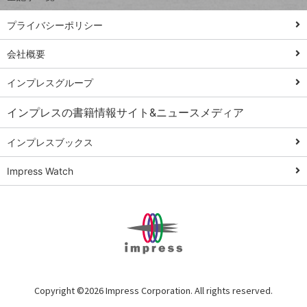
PowerAutomate
ではじめる業務
プライバシーポリシー
の完全自動化
会社概要
AI議事録作成術
Windows 11
インプレスグループ
Q&A
インプレスの書籍情報サイト&ニュースメディア
Teams踏み込み
活用術
インプレスブックス
Excel講師の仕事
Impress Watch
術
エクセル時短
パワポ時短
Windows Tips
神保町ペロリ旅
俺のメルカリ
Copyright ©
2026 Impress Corporation. All rights reserved.