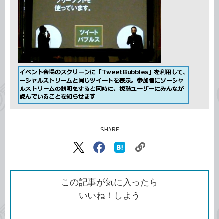
SHARE
記事をシェアする
リ
X（旧
Facebook
は
ン
Twitter）
で
て
ク
で
シ
な
を
シ
ェ
ブ
この記事が気に入ったら
コ
ェ
ア
ッ
いいね！しよう
ピ
ア
ク
ー
マ
ー