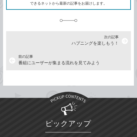
ク
できるネットから最新の記事をお届けします。
に
追
加
次の記事
arrow_forward
ハプニングを楽しもう！
前の記事
arrow_back
番組にユーザーが集まる流れを見てみよう
ピックアップ