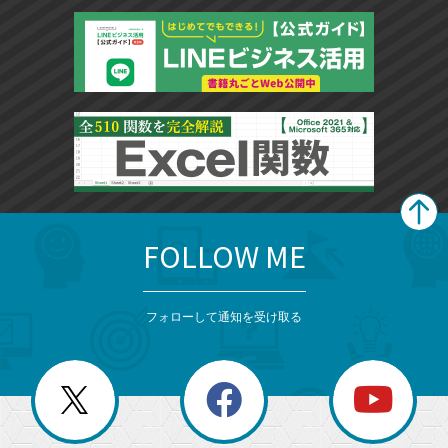
FOLLOW ME
search
format_list_bulleted
検
カ
検
カ
索
テ
メ
ゴ
索
テ
ニ
リ
フォローして通知を受け取る
ゴ
ュ
ー
ー
一
リ
を
覧
閉
を
ー
じ
閉
か
る
じ
る