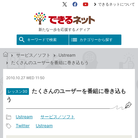
できるネットについて
X（旧
Facebook
YouTube
Twitter）
新たな一歩を応援するメディア
キーワードで検索
カテゴリーから探す
サービス／ソフト
Ustream
で
たくさんのユーザーを番組に巻き込もう
き
る
2010.10.27 WED 11:50
ネ
ッ
たくさんのユーザーを番組に巻き込も
レッスン30
ト
う
Ustream
サービス／ソフト
記
Twitter
Ustream
事
記
カ