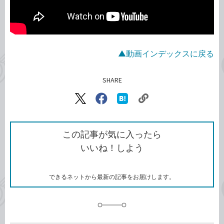
▲動画インデックスに戻る
SHARE
記事をシェアする
リ
X（旧
Facebook
は
ン
Twitter）
で
て
ク
で
シ
な
を
シ
ェ
ブ
この記事が気に入ったら
コ
ェ
ア
ッ
いいね！しよう
ピ
ア
ク
ー
マ
ー
ク
できるネットから最新の記事をお届けします。
に
追
加