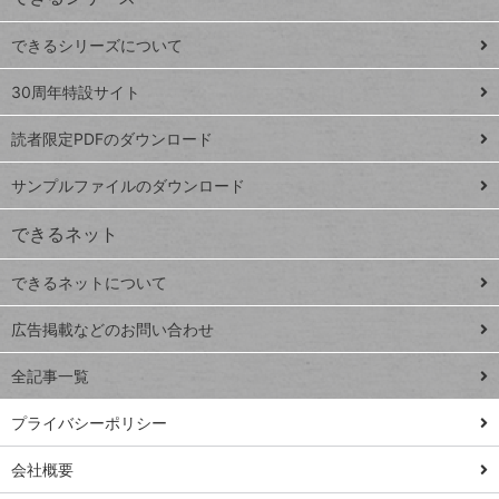
ド
できるシリーズについて
Google
ト
スプレ
ッ
30周年特設サイト
ッドシ
プ
読者限定PDFのダウンロード
ート
ペ
iPhone
ー
サンプルファイルのダウンロード
VLOOKUP
ジ
できるネット
連載
できるネットについて
Excel Q&A
close
閉じ
トイアンナ流仕
広告掲載などのお問い合わせ
る
事術
全記事一覧
PowerAutomate
ではじめる業務
プライバシーポリシー
の完全自動化
会社概要
AI議事録作成術