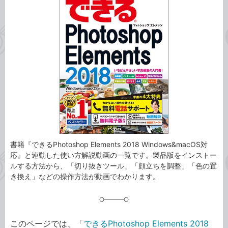
事
テ
タ
ゴ
グ
リ
書籍『できるPhotoshop Elements 2018 Windows&macOS対
応』と連動した使い方解説動画の一覧です。製品版をインストー
ルする方法から、「切り抜きツール」「顔立ちを調整」「色の置
き換え」などの操作方法が動画でわかります。
このページでは、「
できるPhotoshop Elements 2018