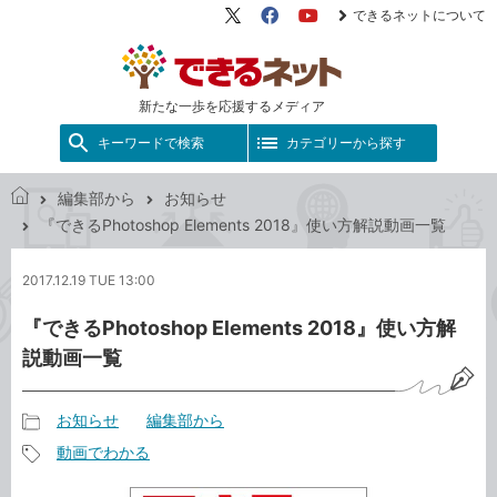
できるネットについて
X（旧
Facebook
YouTube
Twitter）
新たな一歩を応援するメディア
キーワードで検索
カテゴリーから探す
編集部から
お知らせ
で
『できるPhotoshop Elements 2018』使い方解説動画一覧
き
る
2017.12.19 TUE 13:00
ネ
ッ
『できるPhotoshop Elements 2018』使い方解
ト
説動画一覧
お知らせ
編集部から
記
動画でわかる
事
記
カ