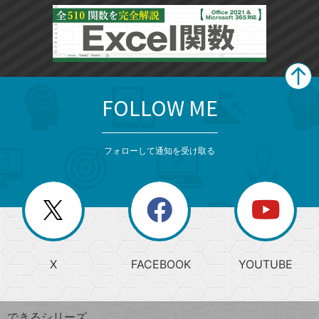
FOLLOW ME
search
format_list_bulleted
検
カ
検
カ
索
テ
メ
ゴ
索
テ
ニ
リ
フォローして通知を受け取る
ゴ
ュ
ー
ー
一
リ
を
覧
閉
を
ー
じ
閉
か
る
じ
る
search
ら
急
X
FACEBOOK
YOUTUBE
探
上
検
昇
索
す
ワ
できるシリーズ
ー