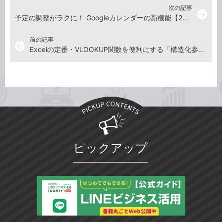
次の記事
arrow_forward
予定の調整がラクに！ Googleカレンダーの新機能【2017年12月14日～12月20日の注目記事】
前の記事
arrow_back
Excelの定番・VLOOKUP関数を便利にする「構造化参照」とは!? 【2017年12月15日】
ピックアップ