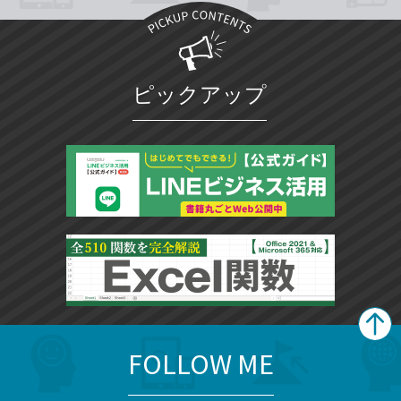
ピックアップ
FOLLOW ME
search
format_list_bulleted
検
カ
検
カ
索
テ