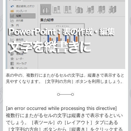
ゴ
グ
リ
表の中の、複数行にまたがるセルの文字は、縦書きで表示すると
見やすくなります。［文字列の方向］ボタンを利用しましょう。
[an error occurred while processing this directive]
複数行にまたがるセルの文字は縦書きで表示するといい
でしょう。［表ツール］の［レイアウト］タブにある
［文字列の方向］ボタンから［縦書き］をクリックする