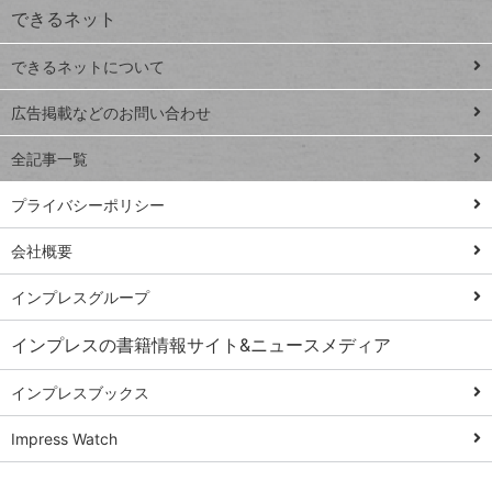
できるネット
連載
できるネットについて
Excel Q&A
close
閉じ
トイアンナ流仕
広告掲載などのお問い合わせ
る
事術
全記事一覧
PowerAutomate
ではじめる業務
プライバシーポリシー
の完全自動化
会社概要
AI議事録作成術
Windows 11
インプレスグループ
Q&A
インプレスの書籍情報サイト&ニュースメディア
Teams踏み込み
活用術
インプレスブックス
Excel講師の仕事
Impress Watch
術
エクセル時短