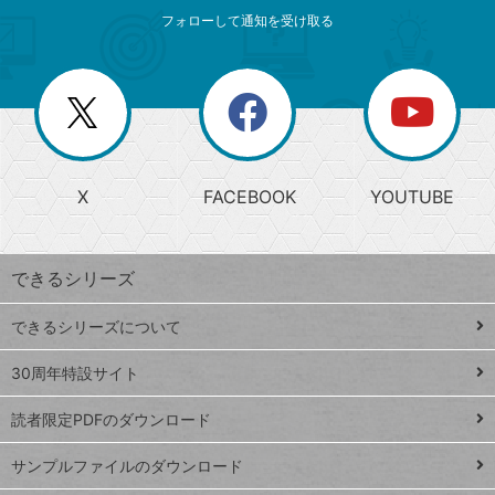
メ
ゴ
索
テ
ニ
リ
フォローして通知を受け取る
ゴ
ュ
ー
ー
一
リ
を
覧
閉
を
ー
じ
閉
か
る
じ
る
search
ら
急
X
FACEBOOK
YOUTUBE
探
上
検
昇
索
す
ワ
できるシリーズ
ー
ド
できるシリーズについて
Google
ト
スプレ
ッ
30周年特設サイト
ッドシ
プ
読者限定PDFのダウンロード
ート
ペ
iPhone
ー
サンプルファイルのダウンロード
VLOOKUP
ジ