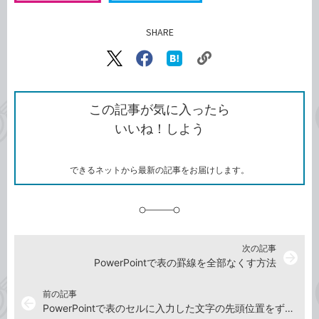
SHARE
記事をシェアする
リ
X（旧
Facebook
は
ン
Twitter）
で
て
ク
で
シ
な
を
シ
ェ
ブ
この記事が気に入ったら
コ
ェ
ア
ッ
いいね！しよう
ピ
ア
ク
ー
マ
ー
ク
できるネットから最新の記事をお届けします。
に
追
加
次の記事
arrow_forward
PowerPointで表の罫線を全部なくす方法
前の記事
arrow_back
PowerPointで表のセルに入力した文字の先頭位置をずらす方法