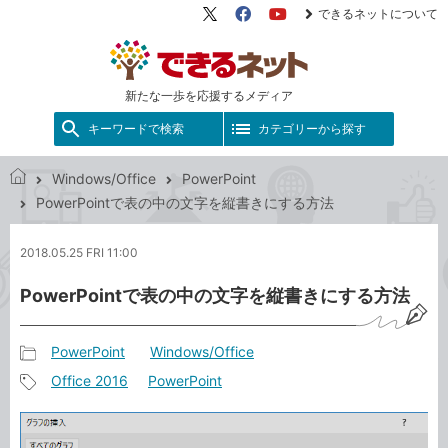
できるネットについて
X（旧
Facebook
YouTube
Twitter）
新たな一歩を応援するメディア
キーワードで検索
カテゴリーから探す
Windows/Office
PowerPoint
で
PowerPointで表の中の文字を縦書きにする方法
き
る
2018.05.25 FRI 11:00
ネ
ッ
PowerPointで表の中の文字を縦書きにする方法
ト
PowerPoint
Windows/Office
記
Office 2016
PowerPoint
事
記
カ
事
テ
タ