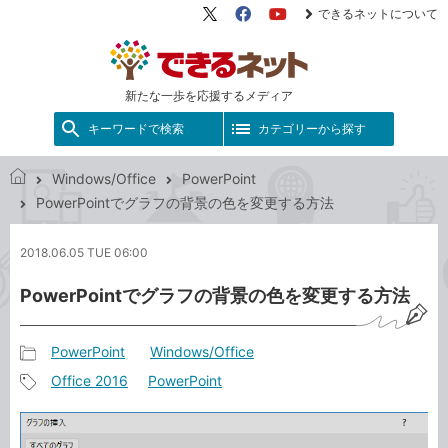
できるネットについて
X（旧
Facebook
YouTube
Twitter）
新たな一歩を応援するメディア
キーワードで検索
カテゴリーから探す
Windows/Office
PowerPoint
で
PowerPointでグラフの背景の色を変更する方法
き
る
2018.06.05 TUE 06:00
ネ
ッ
PowerPointでグラフの背景の色を変更する方法
ト
PowerPoint
Windows/Office
記
Office 2016
PowerPoint
事
記
カ
事
テ
タ