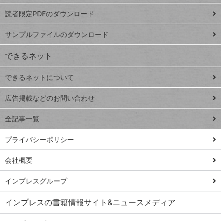
ッドシ
プ
読者限定PDFのダウンロード
ート
ペ
iPhone
ー
サンプルファイルのダウンロード
VLOOKUP
ジ
できるネット
連載
できるネットについて
Excel Q&A
close
閉じ
トイアンナ流仕
広告掲載などのお問い合わせ
る
事術
全記事一覧
PowerAutomate
ではじめる業務
プライバシーポリシー
の完全自動化
会社概要
AI議事録作成術
Windows 11
インプレスグループ
Q&A
インプレスの書籍情報サイト&ニュースメディア
Teams踏み込み
活用術