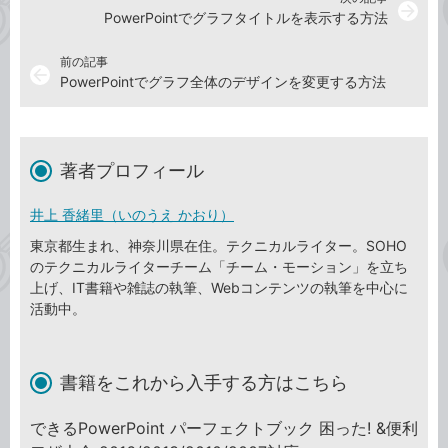
arrow_forward
PowerPointでグラフタイトルを表示する方法
前の記事
arrow_back
PowerPointでグラフ全体のデザインを変更する方法
著者プロフィール
井上 香緒里（いのうえ かおり）
東京都生まれ、神奈川県在住。テクニカルライター。SOHO
のテクニカルライターチーム「チーム・モーション」を立ち
上げ、IT書籍や雑誌の執筆、Webコンテンツの執筆を中心に
活動中。
書籍をこれから入手する方はこちら
できるPowerPoint パーフェクトブック 困った! &便利