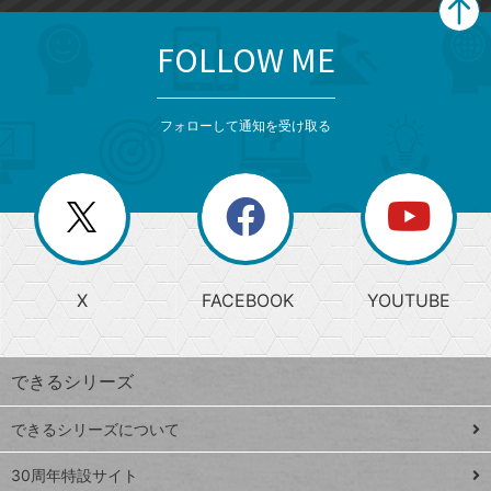
FOLLOW ME
search
format_list_bulleted
検
カ
検
カ
索
テ
メ
ゴ
索
テ
ニ
リ
フォローして通知を受け取る
ゴ
ュ
ー
ー
一
リ
を
覧
閉
を
ー
じ
閉
か
る
じ
る
search
ら
急
X
FACEBOOK
YOUTUBE
探
上
検
昇
索
す
ワ
できるシリーズ
ー
ド
できるシリーズについて
Google
ト
スプレ
ッ
30周年特設サイト