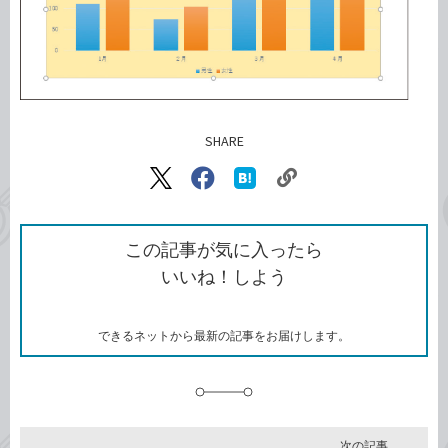
SHARE
記事をシェアする
リ
X（旧
Facebook
は
ン
Twitter）
で
て
ク
で
シ
な
を
シ
ェ
ブ
この記事が気に入ったら
コ
ェ
ア
ッ
いいね！しよう
ピ
ア
ク
ー
マ
ー
ク
できるネットから最新の記事をお届けします。
に
追
加
次の記事