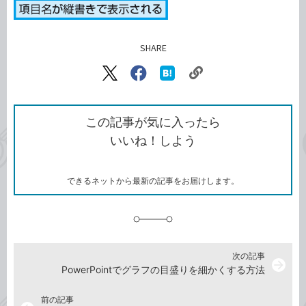
SHARE
記事をシェアする
リ
X（旧
Facebook
は
ン
Twitter）
で
て
ク
で
シ
な
を
シ
ェ
ブ
この記事が気に入ったら
コ
ェ
ア
ッ
いいね！しよう
ピ
ア
ク
ー
マ
ー
ク
できるネットから最新の記事をお届けします。
に
追
加
次の記事
arrow_forward
PowerPointでグラフの目盛りを細かくする方法
前の記事