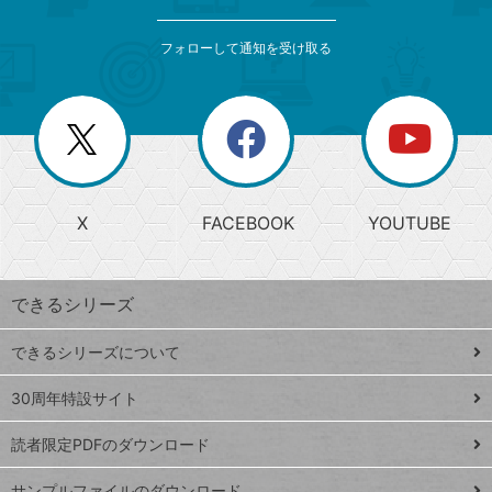
検
カ
索
テ
メ
ゴ
索
テ
ニ
リ
フォローして通知を受け取る
ゴ
ュ
ー
ー
一
リ
を
覧
閉
を
ー
じ
閉
か
る
じ
る
search
ら
急
X
FACEBOOK
YOUTUBE
探
上
検
昇
索
す
ワ
できるシリーズ
ー
ド
できるシリーズについて
Google
ト
スプレ
ッ
30周年特設サイト
ッドシ
プ
読者限定PDFのダウンロード
ート
ペ
iPhone
ー
サンプルファイルのダウンロード