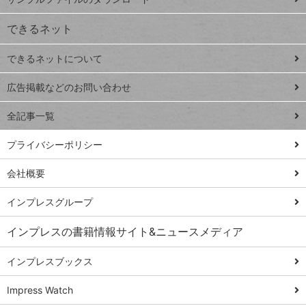
VLOOKUP
ジ
できるネット
連載
できるネットについて
Excel Q&A
close
閉じ
トイアンナ流仕
広告掲載などのお問い合わせ
る
事術
全記事一覧
PowerAutomate
ではじめる業務
プライバシーポリシー
の完全自動化
会社概要
AI議事録作成術
Windows 11
インプレスグループ
Q&A
インプレスの書籍情報サイト&ニュースメディア
Teams踏み込み
活用術
インプレスブックス
Excel講師の仕事
Impress Watch
術