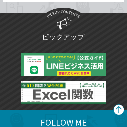
ピックアップ
FOLLOW ME
search
format_list_bulleted
検
カ