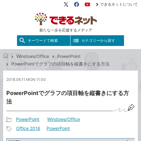
できるネットについて
X（旧
Facebook
YouTube
Twitter）
新たな一歩を応援するメディア
キーワードで検索
カテゴリーから探す
Windows/Office
PowerPoint
で
PowerPointでグラフの項目軸を縦書きにする方法
き
る
2018.06.11 MON 11:00
ネ
ッ
PowerPointでグラフの項目軸を縦書きにする方
ト
法
PowerPoint
Windows/Office
記
Office 2016
PowerPoint
事
記
カ