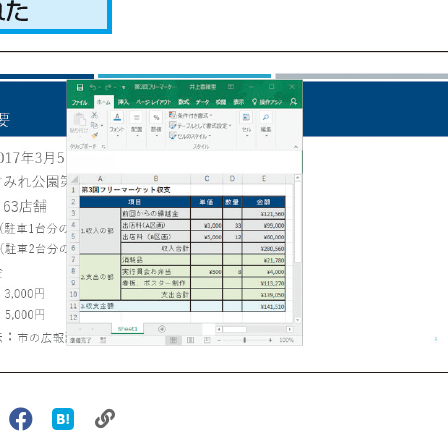
リ
X（旧
Facebook
は
ェアする
ン
witter）
で
て