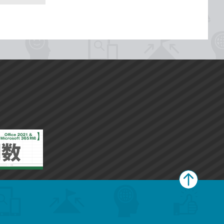
ペ
ー
ジ
上
部
へ