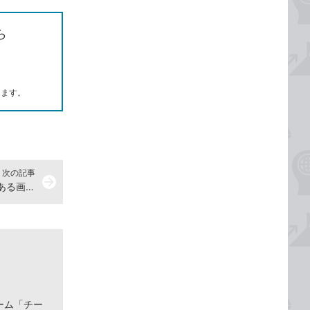
ら
します。
次の記事
arrow_forward
PowerPointでインターネット上にある画像を挿入する方法
ーム「チー