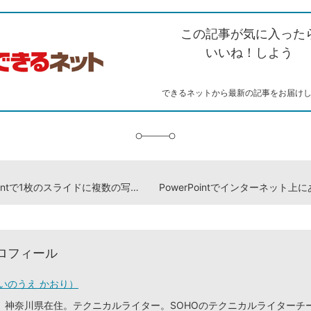
ク
で
シ
な
を
シ
ェ
ブ
この記事が気に入った
コ
ェ
ア
ッ
ピ
ア
ク
いいね！しよう
ー
マ
ー
ク
できるネットから最新の記事をお届け
に
追
加
PowerPointで1枚のスライドに複数の写真を挿入する方法
ロフィール
いのうえ かおり）
、神奈川県在住。テクニカルライター。SOHOのテクニカルライターチ