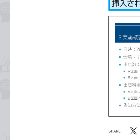
SHARE
記事をシ
T