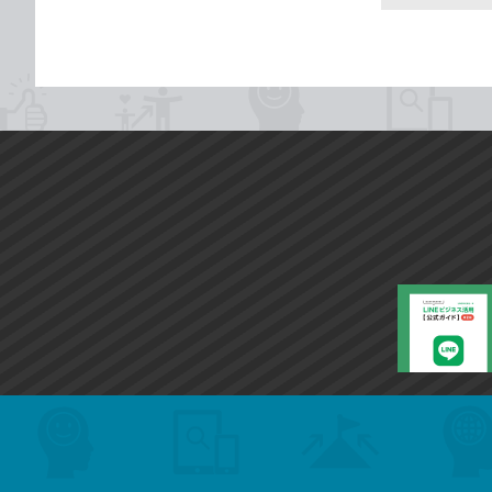
search
format_list_bulleted
検
カ
検
カ
索
テ