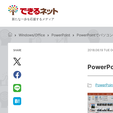
新たな一歩を応援するメディア
Windows/Office
PowerPoint
PowerPointでパ
で
き
る
SHARE
2018.06.19 TUE 0
記
ネ
事
ッ
を
X（旧
ト
Powe
シ
Twitter）
ェ
で
ア
Facebook
す
シ
で
PowerPoin
る
ェ
記
シ
LINE
ア
事
ェ
で
カ
ア
送
は
テ
る
て