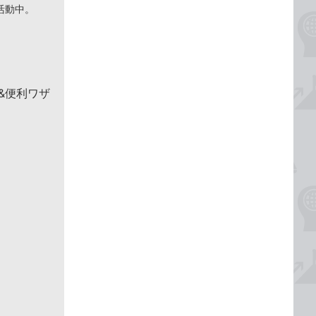
活動中。
 &便利ワザ