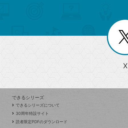
メ
ゴ
索
テ
ニ
リ
ュ
ー
ゴ
ー
一
を
覧
リ
閉
を
じ
閉
ー
る
じ
る
か
ら
急上昇ワード
X
探
Googleスプレッドシート
iPhone
VLOOKUP
す
できるシリーズ
close
できるシリーズについて
閉
ト
じ
ッ
30周年特設サイト
る
プ
読者限定PDFのダウンロード
ペ