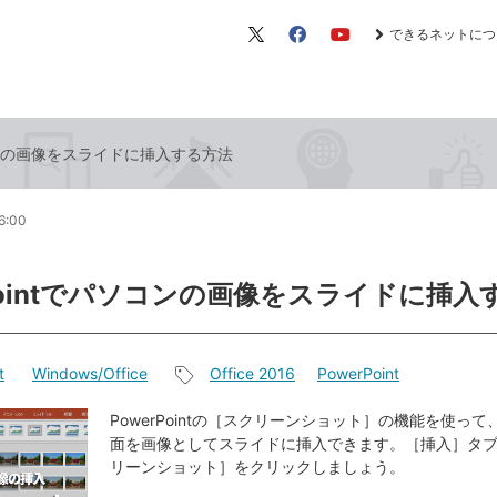
できるネットにつ
X（旧
Facebook
YouTube
Twitter）
ソコンの画像をスライドに挿入する方法
6:00
rPointでパソコンの画像をスライドに挿入
t
Windows/Office
Office 2016
PowerPoint
記
事
PowerPointの［スクリーンショット］の機能を使っ
面を画像としてスライドに挿入できます。［挿入］タ
タ
リーンショット］をクリックしましょう。
グ