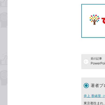
前の記事
arrow_back
著者プ
井上 香緒里（
東京都生まれ