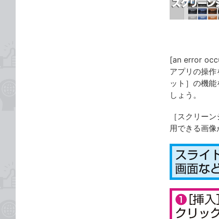
ゴ
な
リ
ブ
ッ
ク
マ
[an error occ
ー
アプリの操作
ク
ット］の機能
に
しょう。
追
加
［スクリーン
用できる画像