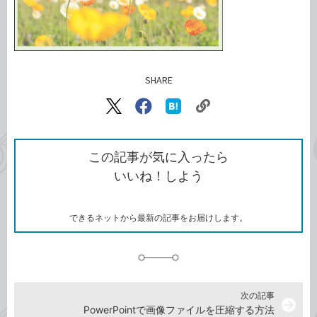
SHARE
記事をシェアする
リ
X（旧
Facebook
は
ン
Twitter）
で
て
ク
で
シ
な
を
シ
ェ
ブ
この記事が気に入ったら
コ
ェ
ア
ッ
いいね！しよう
ピ
ア
ク
ー
マ
ー
ク
できるネットから最新の記事をお届けします。
に
追
加
次の記事
arrow_forward
PowerPointで画像ファイルを圧縮する方法