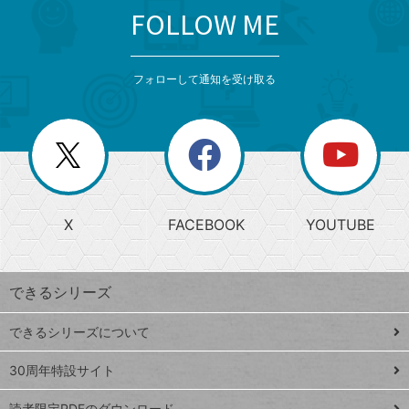
FOLLOW ME
search
format_list_bulleted
検
カ
検
カ
索
テ
メ
ゴ
索
テ
ニ
リ
フォローして通知を受け取る
ゴ
ュ
ー
ー
一
リ
を
覧
閉
を
ー
じ
閉
か
る
じ
る
search
ら
急
X
FACEBOOK
YOUTUBE
探
上
検
昇
索
す
ワ
できるシリーズ
ー
ド
できるシリーズについて
Google
ト
スプレ
ッ
30周年特設サイト
ッドシ
プ
読者限定PDFのダウンロード