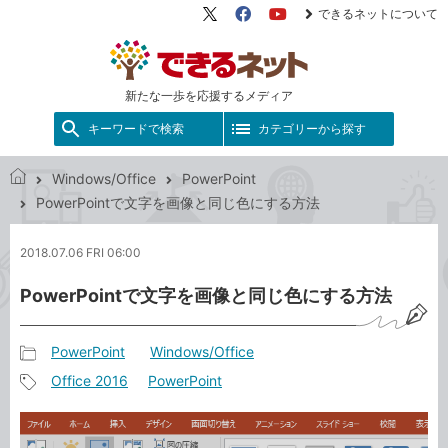
できるネットについて
X（旧
Facebook
YouTube
Twitter）
新たな一歩を応援するメディア
キーワードで検索
カテゴリーから探す
Windows/Office
PowerPoint
で
PowerPointで文字を画像と同じ色にする方法
き
る
2018.07.06 FRI 06:00
ネ
ッ
PowerPointで文字を画像と同じ色にする方法
ト
PowerPoint
Windows/Office
記
Office 2016
PowerPoint
事
記
カ
事
テ
タ