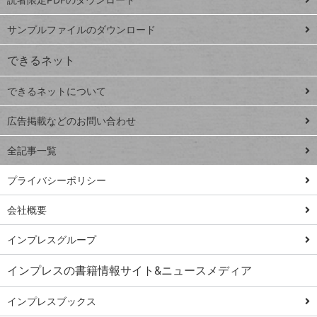
ート
ペ
iPhone
ー
サンプルファイルのダウンロード
VLOOKUP
ジ
できるネット
連載
できるネットについて
Excel Q&A
close
閉じ
トイアンナ流仕
広告掲載などのお問い合わせ
る
事術
全記事一覧
PowerAutomate
ではじめる業務
プライバシーポリシー
の完全自動化
会社概要
AI議事録作成術
Windows 11
インプレスグループ
Q&A
インプレスの書籍情報サイト&ニュースメディア
Teams踏み込み
活用術
インプレスブックス