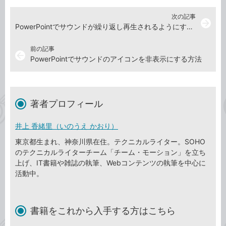
次の記事
arrow_forward
PowerPointでサウンドが繰り返し再生されるようにする方法
前の記事
arrow_back
PowerPointでサウンドのアイコンを非表示にする方法
著者プロフィール
井上 香緒里（いのうえ かおり）
東京都生まれ、神奈川県在住。テクニカルライター。SOHO
のテクニカルライターチーム「チーム・モーション」を立ち
上げ、IT書籍や雑誌の執筆、Webコンテンツの執筆を中心に
活動中。
書籍をこれから入手する方はこちら