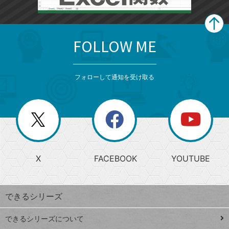
FOLLOW ME
search
format_list_bulleted
検
カ
検
カ
索
テ
メ
ゴ
索
テ
ニ
リ
フォローして通知を受け取る
ゴ
ュ
ー
ー
一
リ
を
覧
閉
を
ー
じ
閉
か
る
じ
る
search
ら
急
X
FACEBOOK
YOUTUBE
探
上
検
昇
索
す
ワ
できるシリーズ
ー
ド
できるシリーズについて
Google
ト