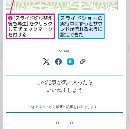
SHARE
記事をシェアする
リ
X（旧
Facebook
は
ン
Twitter）
で
て
ク
で
シ
な
を
シ
ェ
ブ
この記事が気に入ったら
コ
ェ
ア
ッ
いいね！しよう
ピ
ア
ク
ー
マ
ー
ク
できるネットから最新の記事をお届けします。
に
追
加