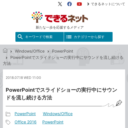
できるネットについて
X（旧
Facebook
YouTube
Twitter）
新たな一歩を応援するメディア
キーワードで検索
カテゴリーから探す
Windows/Office
PowerPoint
で
PowerPointでスライドショーの実行中にサウンドを流し続ける
き
方法
る
ネ
2018.07.18 WED 11:00
ッ
ト
PowerPointでスライドショーの実行中にサウン
ドを流し続ける方法
PowerPoint
Windows/Office
記
Office 2016
PowerPoint
事
記