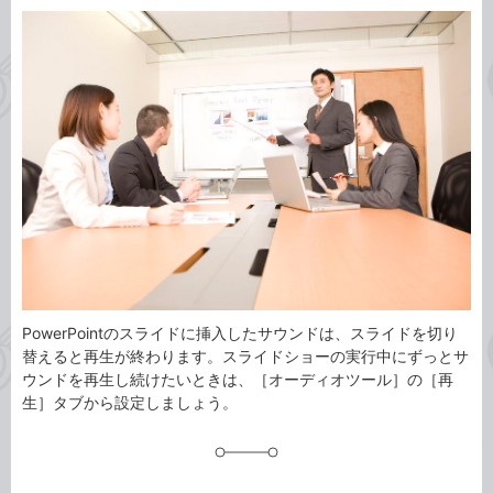
カ
事
テ
タ
ゴ
グ
リ
PowerPointのスライドに挿入したサウンドは、スライドを切り
替えると再生が終わります。スライドショーの実行中にずっとサ
ウンドを再生し続けたいときは、［オーディオツール］の［再
生］タブから設定しましょう。