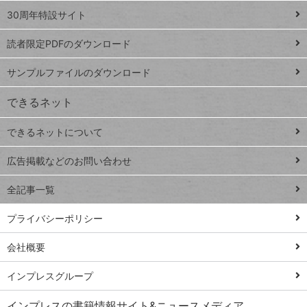
スプレ
ッ
30周年特設サイト
ッドシ
プ
読者限定PDFのダウンロード
ート
ペ
iPhone
ー
サンプルファイルのダウンロード
VLOOKUP
ジ
できるネット
連載
できるネットについて
Excel Q&A
close
閉じ
トイアンナ流仕
広告掲載などのお問い合わせ
る
事術
全記事一覧
PowerAutomate
ではじめる業務
プライバシーポリシー
の完全自動化
会社概要
AI議事録作成術
Windows 11
インプレスグループ
Q&A
インプレスの書籍情報サイト&ニュースメディア