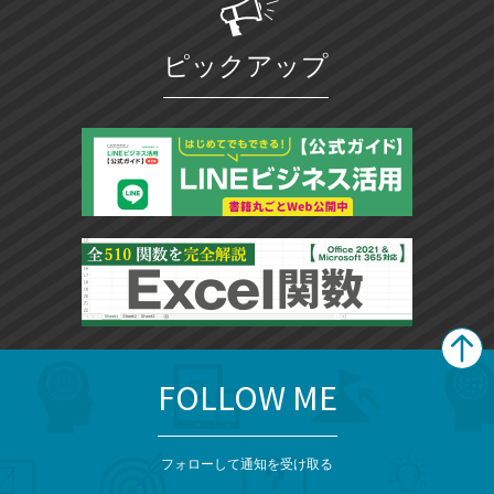
ピックアップ
FOLLOW ME
search
format_list_bulleted
検
カ
検
カ
索
テ
メ
ゴ
索
テ
ニ
リ
フォローして通知を受け取る
ゴ
ュ
ー