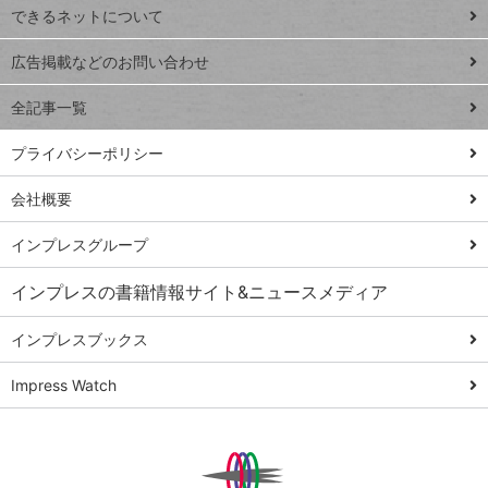
できるネットについて
Excel Q&A
close
閉じ
トイアンナ流仕
広告掲載などのお問い合わせ
る
事術
全記事一覧
PowerAutomate
ではじめる業務
プライバシーポリシー
の完全自動化
会社概要
AI議事録作成術
Windows 11
インプレスグループ
Q&A
インプレスの書籍情報サイト&ニュースメディア
Teams踏み込み
活用術
インプレスブックス
Excel講師の仕事
Impress Watch
術
エクセル時短
パワポ時短