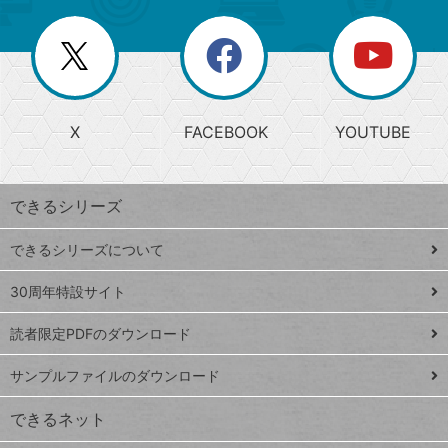
ー
一
リ
を
覧
閉
を
ー
じ
閉
か
る
じ
る
search
ら
急
X
FACEBOOK
YOUTUBE
探
上
検
昇
索
す
ワ
できるシリーズ
ー
ド
できるシリーズについて
Google
ト
スプレ
ッ
30周年特設サイト
ッドシ
プ
読者限定PDFのダウンロード
ート
ペ
iPhone
ー
サンプルファイルのダウンロード
VLOOKUP
ジ
できるネット
連載