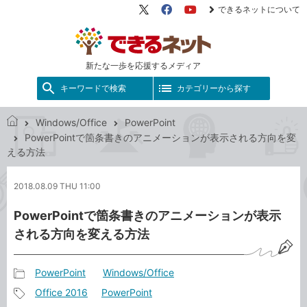
できるネットについて
X（旧
Facebook
YouTube
Twitter）
新たな一歩を応援するメディア
キーワードで検索
カテゴリーから探す
Windows/Office
PowerPoint
で
PowerPointで箇条書きのアニメーションが表示される方向を変
き
える方法
る
ネ
2018.08.09 THU 11:00
ッ
ト
PowerPointで箇条書きのアニメーションが表示
される方向を変える方法
PowerPoint
Windows/Office
記
Office 2016
PowerPoint
事
記