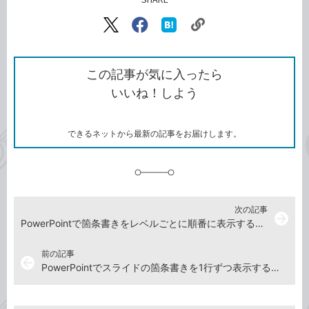
記事をシェアする
リ
X（旧
Facebook
は
ン
Twitter）
で
て
ク
で
シ
な
を
シ
ェ
ブ
この記事が気に入ったら
コ
ェ
ア
ッ
いいね！しよう
ピ
ア
ク
ー
マ
ー
ク
できるネットから最新の記事をお届けします。
に
追
加
次の記事
arrow_forward
PowerPointで箇条書きをレベルごとに順番に表示する方法
前の記事
arrow_back
PowerPointでスライドの箇条書きを1行ずつ表示する方法