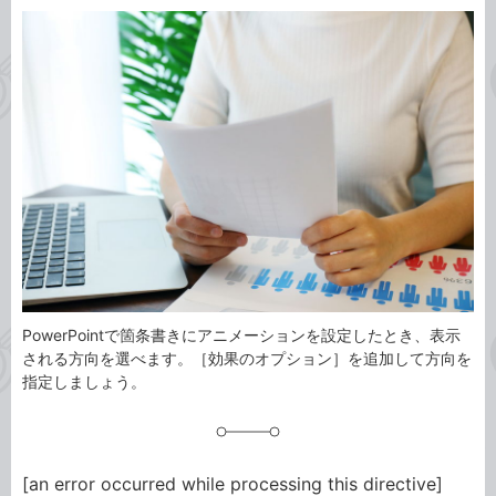
カ
事
テ
タ
ゴ
グ
リ
PowerPointで箇条書きにアニメーションを設定したとき、表示
される方向を選べます。［効果のオプション］を追加して方向を
指定しましょう。
[an error occurred while processing this directive]