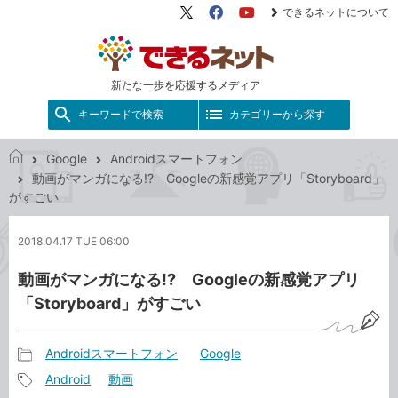
できるネットについて
X（旧
Facebook
YouTube
Twitter）
新たな一歩を応援するメディア
キーワードで検索
カテゴリーから探す
Google
Androidスマートフォン
で
動画がマンガになる!? Googleの新感覚アプリ「Storyboard」
き
がすごい
る
ネ
2018.04.17 TUE 06:00
ッ
ト
動画がマンガになる!? Googleの新感覚アプリ
「Storyboard」がすごい
Androidスマートフォン
Google
記
Android
動画
事
記