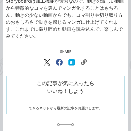
Storyboardは加工機能が優秀なので、動きの激しい動画
から特徴的なコマを選んでマンガ化することはもちろ
ん、動きの少ない動画からでも、コマ割りや切り取り方
のおもしろさで動きを感じるマンガに仕上げてくれま
す。これまでに撮り貯めた動画を読み込んで、楽しんで
みてください。
SHARE
記事をシェアする
リ
X（旧
Facebook
は
ン
Twitter）
で
て
ク
で
シ
な
を
シ
ェ
ブ
この記事が気に入ったら
コ
ェ
ア
ッ
いいね！しよう
ピ
ア
ク
ー
マ
ー
ク
できるネットから最新の記事をお届けします。
に
追
加