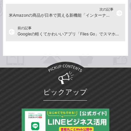
次の記事
arrow_forward
米Amazonの商品が日本で買える新機能「インターナショナルショッピング」の使い方：Amazon.comのアカウントを作る
前の記事
arrow_back
Googleの軽くてかわいいアプリ「Files Go」でスマホのストレージとファイルを管理しよう【Androidアプリ】
ピックアップ