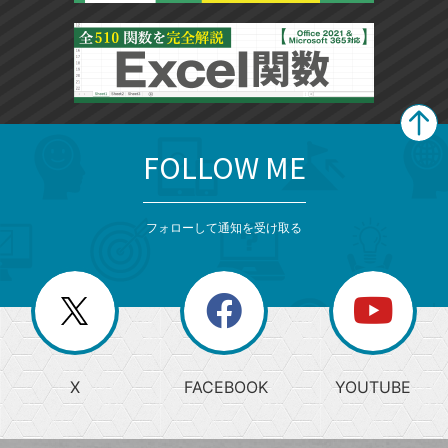
FOLLOW ME
search
format_list_bulleted
検
カ
検
カ
索
テ
メ
ゴ
索
テ
ニ
リ
フォローして通知を受け取る
ゴ
ュ
ー
ー
一
リ
を
覧
閉
を
ー
じ
閉
か
る
じ
る
search
ら
急
X
FACEBOOK
YOUTUBE
探
上
検
昇
索
す
ワ