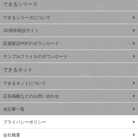
できるシリーズ
ー
ド
できるシリーズについて
Google
ト
スプレ
ッ
30周年特設サイト
ッドシ
プ
読者限定PDFのダウンロード
ート
ペ
iPhone
ー
サンプルファイルのダウンロード
VLOOKUP
ジ
できるネット
連載
できるネットについて
Excel Q&A
close
閉じ
トイアンナ流仕
広告掲載などのお問い合わせ
る
事術
全記事一覧
PowerAutomate
ではじめる業務
プライバシーポリシー
の完全自動化
会社概要