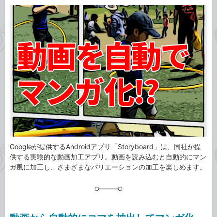
カ
事
テ
タ
ゴ
グ
リ
Googleが提供するAndroidアプリ「Storyboard」は、同社が提
供する実験的な動画加工アプリ。動画を読み込むと自動的にマン
ガ風に加工し、さまざまなバリエーションの加工を楽しめます。