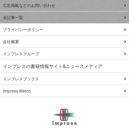
閉じ
トイアンナ流仕
広告掲載などのお問い合わせ
る
事術
全記事一覧
PowerAutomate
ではじめる業務
プライバシーポリシー
の完全自動化
会社概要
AI議事録作成術
Windows 11
インプレスグループ
Q&A
インプレスの書籍情報サイト&ニュースメディア
Teams踏み込み
活用術
インプレスブックス
Excel講師の仕事
Impress Watch
術
エクセル時短
パワポ時短
Windows Tips