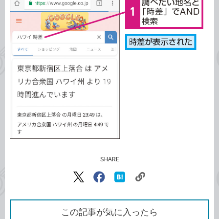
SHARE
記事をシェアする
リ
X（旧
Facebook
は
ン
Twitter）
で
て
ク
で
シ
な
を
シ
ェ
ブ
この記事が気に入ったら
コ
ェ
ア
ッ