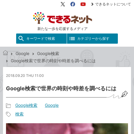
できるネットについて
X（旧
Facebook
YouTube
Twitter）
新たな一歩を応援するメディア
キーワードで検索
カテゴリーから探す
Google
Google検索
で
Google検索で世界の時刻や時差を調べるには
き
る
2018.09.20 THU 11:00
ネ
ッ
Google検索で世界の時刻や時差を調べるには
ト
Google検索
Google
記
検索
事
記
カ
事
テ
タ