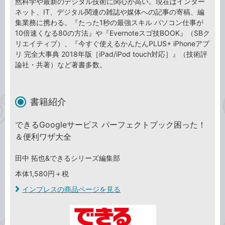
然科学や最新のデジタル技術に関心が高い。現在はインター
ネット、IT、デジタル関連の雑誌や媒体への記事の寄稿、編
集業務に携わる。『たった1秒の最強スキル パソコン仕事が
10倍速くなる80の方法』や『Evernoteスゴ技BOOK』（SBク
リエイティブ）、『今すぐ使えるかんたんPLUS+ iPhoneアプ
リ 完全大事典 2018年版［iPad/iPod touch対応］』（技術評
論社・共著）など著書多数。
書籍紹介
できるGoogleサービス パーフェクトブック困った！
＆便利ワザ大全
田中 拓也&できるシリーズ編集部
本体1,580円＋税
インプレスの商品ページを見る