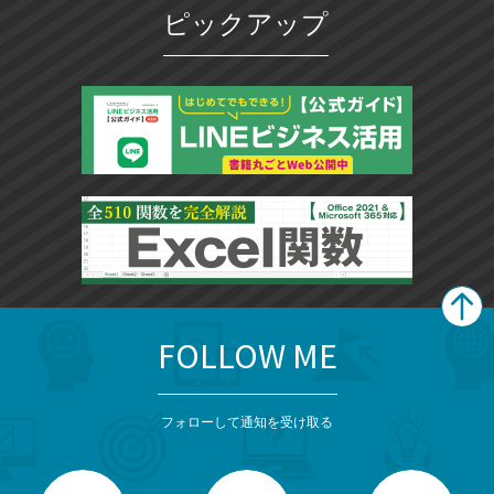
ピックアップ
FOLLOW ME
search
format_list_bulleted
検
カ
検
カ
索
テ
メ
ゴ
索
テ
ニ
リ
フォローして通知を受け取る
ゴ
ュ
ー
ー
一
リ
を
覧