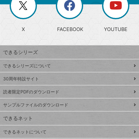
閉
を
ー
じ
閉
か
る
じ
る
search
ら
急
X
FACEBOOK
YOUTUBE
探
上
検
昇
索
す
ワ
できるシリーズ
ー
ド
できるシリーズについて
Google
ト
スプレ
ッ
30周年特設サイト
ッドシ
プ
読者限定PDFのダウンロード
ート
ペ
iPhone
ー
サンプルファイルのダウンロード
VLOOKUP
ジ
できるネット
連載
できるネットについて
Excel Q&A
close