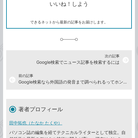
いいね！しよう
ピ
ア
ク
ー
マ
ー
ク
できるネットから最新の記事をお届けします。
に
追
加
次の記事
arrow_forward
Google検索でニュース記事を検索するには
前の記事
arrow_back
Google検索なら外国語の発音まで調べられるってホント？
著者プロフィール
田中拓也（たなか たくや）
パソコン誌の編集を経てテクニカルライターとして独立。自