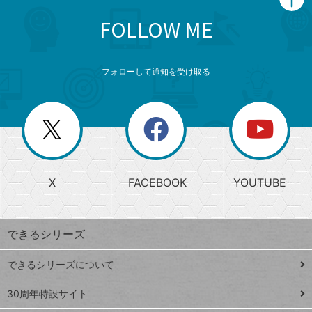
FOLLOW ME
search
format_list_bulleted
検
カ
検
カ
索
テ
メ
ゴ
索
テ
ニ
リ
フォローして通知を受け取る
ゴ
ュ
ー
ー
一
リ
を
覧
閉
を
ー
じ
閉
か
る
じ
る
search
ら
急
X
FACEBOOK
YOUTUBE
探
上
検
昇
索
す
ワ
できるシリーズ
ー
ド
できるシリーズについて
Google
ト
スプレ
ッ
30周年特設サイト
ッドシ
プ