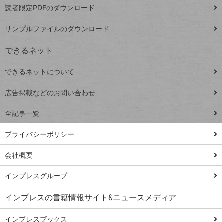
読者限定PDFのダウンロード
ート
ペ
iPhone
ー
サンプルファイルのダウンロード
VLOOKUP
ジ
できるネット
連載
できるネットについて
Excel Q&A
close
閉じ
トイアンナ流仕
広告掲載などのお問い合わせ
る
事術
全記事一覧
PowerAutomate
ではじめる業務
プライバシーポリシー
の完全自動化
会社概要
AI議事録作成術
Windows 11
インプレスグループ
Q&A
インプレスの書籍情報サイト&ニュースメディア
Teams踏み込み
活用術
インプレスブックス