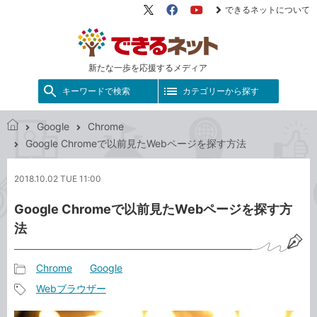
できるネットについて
X（旧
Facebook
YouTube
Twitter）
新たな一歩を応援するメディア
キーワードで検索
カテゴリーから探す
Google
Chrome
で
Google Chromeで以前見たWebページを探す方法
き
る
2018.10.02 TUE 11:00
ネ
ッ
Google Chromeで以前見たWebページを探す方
ト
法
Chrome
Google
記
Webブラウザー
事
記
カ