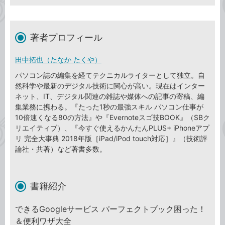
著者プロフィール
田中拓也（たなか たくや）
パソコン誌の編集を経てテクニカルライターとして独立。自
然科学や最新のデジタル技術に関心が高い。現在はインター
ネット、IT、デジタル関連の雑誌や媒体への記事の寄稿、編
集業務に携わる。『たった1秒の最強スキル パソコン仕事が
10倍速くなる80の方法』や『Evernoteスゴ技BOOK』（SBク
リエイティブ）、『今すぐ使えるかんたんPLUS+ iPhoneアプ
リ 完全大事典 2018年版［iPad/iPod touch対応］』（技術評
論社・共著）など著書多数。
書籍紹介
できるGoogleサービス パーフェクトブック困った！
＆便利ワザ大全