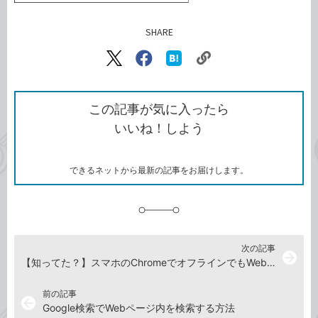
SHARE
記事をシェアする
リ
X（旧
Facebook
は
ン
Twitter）
で
て
ク
で
シ
な
を
シ
ェ
ブ
この記事が気に入ったら
コ
ェ
ア
ッ
いいね！しよう
ピ
ア
ク
ー
マ
ー
ク
できるネットから最新の記事をお届けします。
に
追
加
次の記事
arrow_forward
【知ってた？】スマホのChromeでオフラインでもWebページが読めるようにする方法
前の記事
arrow_back
Google検索でWebページ内を検索する方法