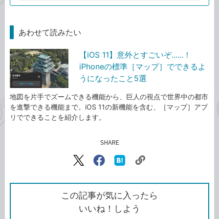
あわせて読みたい
【iOS 11】意外とすごいぞ......！
iPhoneの標準［マップ］でできるよ
うになったこと5選
地図を片手でズームできる機能から、巨人の視点で世界中の都市
を進撃できる機能まで。iOS 11の新機能を含む、［マップ］アプ
リでできることを紹介します。
SHARE
記事をシェアする
リ
X（旧
Facebook
は
ン
Twitter）
で
て
ク
で
シ
な
を
シ
ェ
ブ
この記事が気に入ったら
コ
ェ
ア
ッ
いいね！しよう
ピ
ア
ク
ー
マ