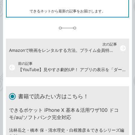
ー
ク
できるネットから最新の記事をお届けします。
に
追
加
次の記事
arrow_forward
Amazonで映画をレンタルする方法。プライム会員特典では観られない新作も楽しめる！
前の記事
arrow_back
【YouTube】見やすさ劇的UP！ アプリの表示を「ダーク」テーマに設定する方法
書籍で読みたい方はこちら！
できるポケット iPhone X 基本＆活用ワザ100 ドコ
モ/au/ソフトバンク完全対応
法林岳之・橋本 保・清水理史・白根雅彦＆できるシリーズ編