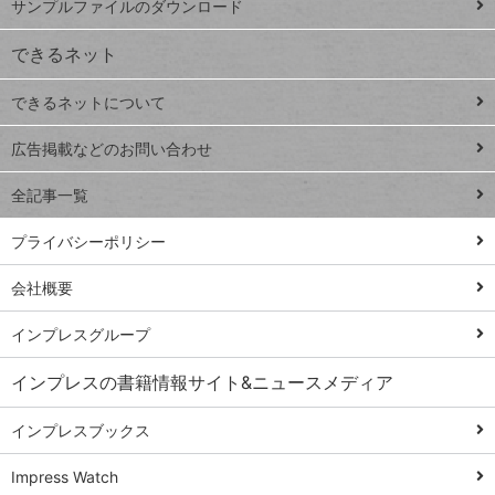
サンプルファイルのダウンロード
VLOOKUP
ジ
できるネット
連載
できるネットについて
Excel Q&A
close
閉じ
トイアンナ流仕
広告掲載などのお問い合わせ
る
事術
全記事一覧
PowerAutomate
ではじめる業務
プライバシーポリシー
の完全自動化
会社概要
AI議事録作成術
Windows 11
インプレスグループ
Q&A
インプレスの書籍情報サイト&ニュースメディア
Teams踏み込み
活用術
インプレスブックス
Excel講師の仕事
Impress Watch
術