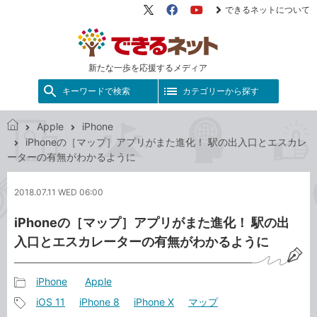
できるネットについて
X（旧
Facebook
YouTube
Twitter）
新たな一歩を応援するメディア
キーワードで検索
カテゴリーから探す
Apple
iPhone
で
iPhoneの［マップ］アプリがまた進化！ 駅の出入口とエスカレ
き
ーターの有無がわかるように
る
ネ
2018.07.11 WED 06:00
ッ
ト
iPhoneの［マップ］アプリがまた進化！ 駅の出
入口とエスカレーターの有無がわかるように
iPhone
Apple
記
iOS 11
iPhone 8
iPhone X
マップ
事
記