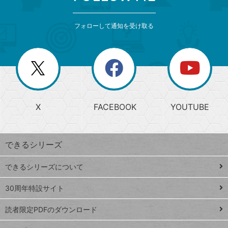
検
カ
索
テ
メ
ゴ
索
テ
ニ
リ
フォローして通知を受け取る
ゴ
ュ
ー
ー
一
リ
を
覧
閉
を
ー
じ
閉
か
る
じ
る
search
ら
急
X
FACEBOOK
YOUTUBE
探
上
検
昇
索
す
ワ
できるシリーズ
ー
ド
できるシリーズについて
Google
ト
スプレ
ッ
30周年特設サイト
ッドシ
プ
読者限定PDFのダウンロード
ート
ペ
iPhone
ー