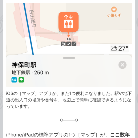
カ
事
テ
タ
ゴ
グ
リ
iOSの［マップ］アプリが、また1つ便利になりました。駅や地下
道の出入口の場所や番号を、地図上で簡単に確認できるようにな
っています。
iPhone/iPadの標準アプリの1つ［マップ］が、
ここ数年