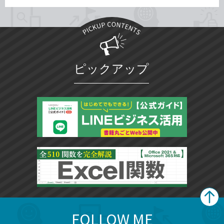
ピックアップ
FOLLOW ME
search
format_list_bulleted
検
カ