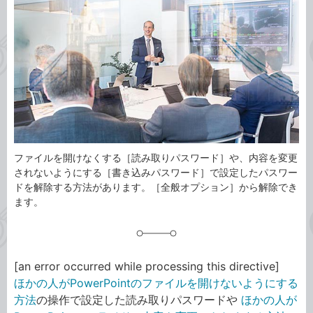
事
テ
タ
ゴ
グ
リ
ファイルを開けなくする［読み取りパスワード］や、内容を変更
されないようにする［書き込みパスワード］で設定したパスワー
ドを解除する方法があります。［全般オプション］から解除でき
ます。
[an error occurred while processing this directive]
ほかの人がPowerPointのファイルを開けないようにする
方法
の操作で設定した読み取りパスワードや
ほかの人が