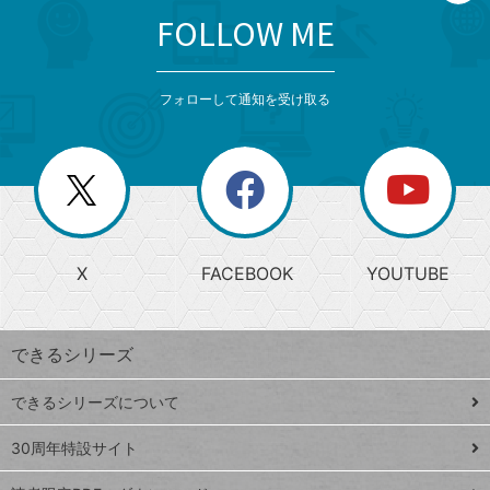
FOLLOW ME
search
format_list_bulleted
検
カ
検
カ
索
テ
メ
ゴ
索
テ
ニ
リ
フォローして通知を受け取る
ゴ
ュ
ー
ー
一
リ
を
覧
閉
を
ー
じ
閉
か
る
じ
る
search
ら
急
X
FACEBOOK
YOUTUBE
探
上
検
昇
索
す
ワ
できるシリーズ
ー
ド
できるシリーズについて
Google
ト
スプレ
ッ
30周年特設サイト
ッドシ
プ