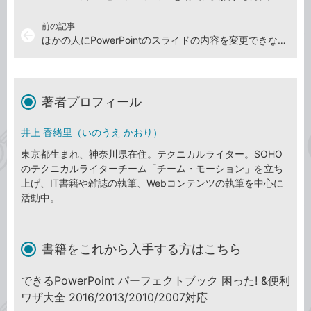
前の記事
arrow_back
ほかの人にPowerPointのスライドの内容を変更できなくする方法
著者プロフィール
井上 香緒里（いのうえ かおり）
東京都生まれ、神奈川県在住。テクニカルライター。SOHO
のテクニカルライターチーム「チーム・モーション」を立ち
上げ、IT書籍や雑誌の執筆、Webコンテンツの執筆を中心に
活動中。
書籍をこれから入手する方はこちら
できるPowerPoint パーフェクトブック 困った! &便利
ワザ大全 2016/2013/2010/2007対応