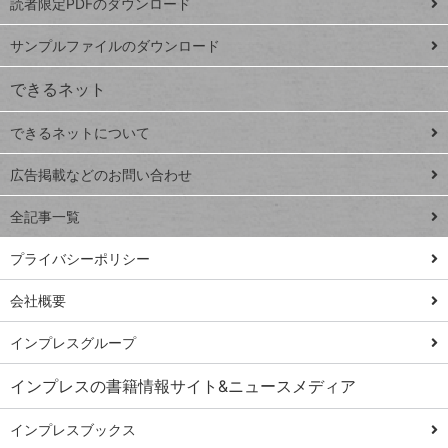
読者限定PDFのダウンロード
ート
ペ
iPhone
ー
サンプルファイルのダウンロード
VLOOKUP
ジ
できるネット
連載
できるネットについて
Excel Q&A
close
閉じ
トイアンナ流仕
広告掲載などのお問い合わせ
る
事術
全記事一覧
PowerAutomate
ではじめる業務
プライバシーポリシー
の完全自動化
会社概要
AI議事録作成術
Windows 11
インプレスグループ
Q&A
インプレスの書籍情報サイト&ニュースメディア
Teams踏み込み
活用術
インプレスブックス