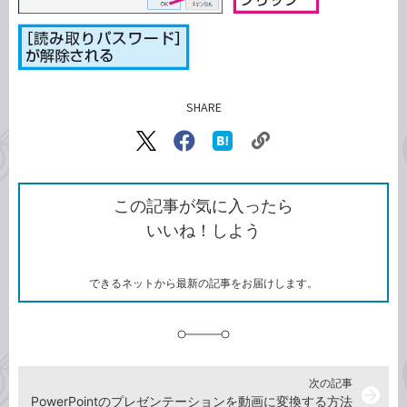
SHARE
記事をシェアする
リ
X（旧
Facebook
は
ン
Twitter）
で
て
ク
で
シ
な
を
シ
ェ
ブ
この記事が気に入ったら
コ
ェ
ア
ッ
いいね！しよう
ピ
ア
ク
ー
マ
ー
ク
できるネットから最新の記事をお届けします。
に
追
加
次の記事
arrow_forward
PowerPointのプレゼンテーションを動画に変換する方法