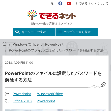
できるネットについて
X（旧
Facebook
YouTube
Twitter）
新たな一歩を応援するメディア
キーワードで検索
カテゴリーから探す
Windows/Office
PowerPoint
で
PowerPointのファイルに設定したパスワードを解除する方法
き
る
2018.11.09 FRI 11:00
ネ
ッ
PowerPointのファイルに設定したパスワードを
ト
解除する方法
PowerPoint
Windows/Office
記
Office 2016
PowerPoint
事
記
カ