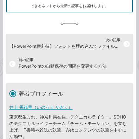
ク
できるネットから最新の記事をお届けします。
に
追
加
次の記事
arrow_forward
【PowerPoint便利技】フォントを埋め込んでファイルを保存する方法（共有時も安心！）
前の記事
arrow_back
PowerPointの自動保存の間隔を変更する方法
著者プロフィール
井上 香緒里（いのうえ かおり）
東京都生まれ、神奈川県在住。テクニカルライター。SOHO
のテクニカルライターチーム「チーム・モーション」を立ち
上げ、IT書籍や雑誌の執筆、Webコンテンツの執筆を中心に
活動中。