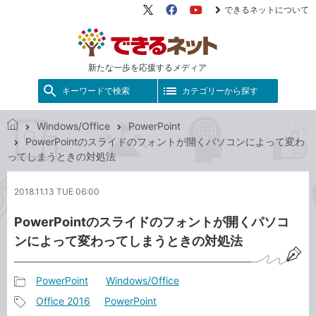
できるネットについて
X（旧
Facebook
YouTube
Twitter）
新たな一歩を応援するメディア
キーワードで検索
カテゴリーから探す
Windows/Office
PowerPoint
で
PowerPointのスライドのフォントが開くパソコンによって変わ
き
ってしまうときの対処法
る
ネ
2018.11.13 TUE 06:00
ッ
ト
PowerPointのスライドのフォントが開くパソコ
ンによって変わってしまうときの対処法
PowerPoint
Windows/Office
記
Office 2016
PowerPoint
事
記