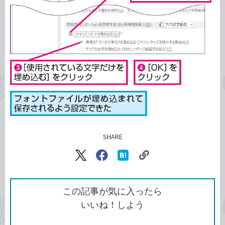
SHARE
記事をシェアする
リ
X（旧
Facebook
は
ン
Twitter）
で
て
ク
で
シ
な
を
シ
ェ
ブ
この記事が気に入ったら
コ
ェ
ア
ッ
いいね！しよう
ピ
ア
ク
ー
マ
ー