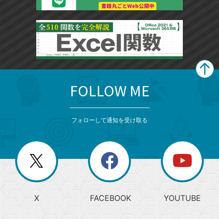
FOLLOW ME
search
format_list_bulleted
検
カ
検
カ
索
テ
メ
ゴ
索
テ
ニ
リ
フォローして通知を受け取る
ゴ
ュ
ー
ー
一
リ
を
覧
閉
を
ー
じ
閉
か
る
じ
る
search
ら
急
X
FACEBOOK
YOUTUBE
探
上
検
昇
索
す