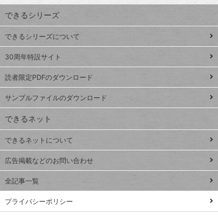
ワ
できるシリーズ
ー
ド
できるシリーズについて
Google
ト
スプレ
ッ
30周年特設サイト
ッドシ
プ
読者限定PDFのダウンロード
ート
ペ
iPhone
ー
サンプルファイルのダウンロード
VLOOKUP
ジ
できるネット
連載
できるネットについて
Excel Q&A
close
閉じ
トイアンナ流仕
広告掲載などのお問い合わせ
る
事術
全記事一覧
PowerAutomate
ではじめる業務
プライバシーポリシー
の完全自動化