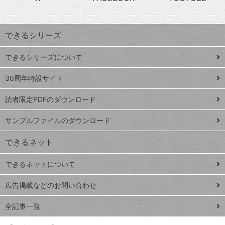
探
上
検
昇
索
す
ワ
できるシリーズ
ー
ド
できるシリーズについて
Google
ト
スプレ
ッ
30周年特設サイト
ッドシ
プ
読者限定PDFのダウンロード
ート
ペ
iPhone
ー
サンプルファイルのダウンロード
VLOOKUP
ジ
できるネット
連載
できるネットについて
Excel Q&A
close
閉じ
トイアンナ流仕
広告掲載などのお問い合わせ
る
事術
全記事一覧
PowerAutomate