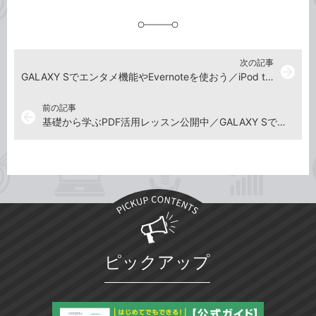
追
加
次の記事
arrow_forward
GALAXY Sでエンタメ機能やEvernoteを使おう／iPod touch（第4世代）の解説記事を公開
前の記事
arrow_back
基礎から学ぶPDF活用レッスン公開中／GALAXY Sで「spモードメール」を使う方法
ピックアップ