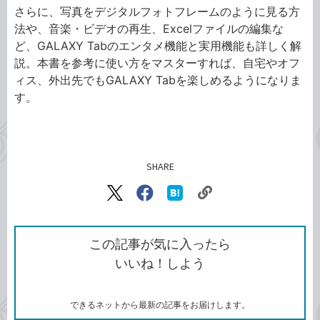
さらに、写真をデジタルフォトフレームのように見る方
法や、音楽・ビデオの再生、Excelファイルの編集な
ど、GALAXY Tabのエンタメ機能と実用機能も詳しく解
説。本書を参考に使い方をマスターすれば、自宅やオフ
ィス、外出先でもGALAXY Tabを楽しめるようになりま
す。
SHARE
記事をシェアする
リ
X（旧
Facebook
は
ン
Twitter）
で
て
ク
で
シ
な
を
シ
ェ
ブ
この記事が気に入ったら
コ
ェ
ア
ッ
いいね！しよう
ピ
ア
ク
ー
マ
ー
ク
できるネットから最新の記事をお届けします。
に