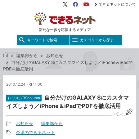
できるネットについて
X（旧
Facebook
YouTube
Twitter）
新たな一歩を応援するメディア
キーワードで検索
カテゴリーから探す
編集部から
お知らせ
で
自分だけのGALAXY Sにカスタマイズしよう／iPhone＆iPadで
き
PDFを徹底活用
る
ネ
2010.12.24 FRI 11:00
ッ
ト
自分だけのGALAXY Sにカスタマ
レッスン39column
イズしよう／iPhone＆iPadでPDFを徹底活用
お知らせ
編集部から
記
今週のできるネット
事
記