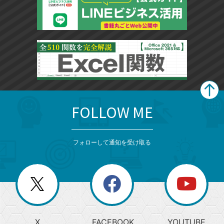
FOLLOW ME
search
format_list_bulleted
検
カ
検
カ
索
テ
メ
ゴ
索
テ
ニ
リ
フォローして通知を受け取る
ゴ
ュ
ー
ー
一
リ
を
覧
閉
を
ー
じ
閉
か
る
じ
る
search
ら
急
X
FACEBOOK
YOUTUBE