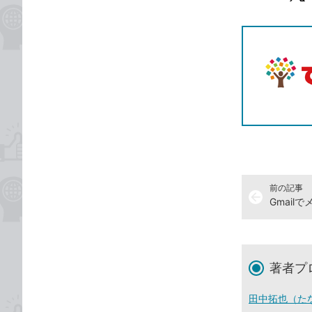
記事をシ
T
前の記事
arrow_back
著者プ
田中拓也（た