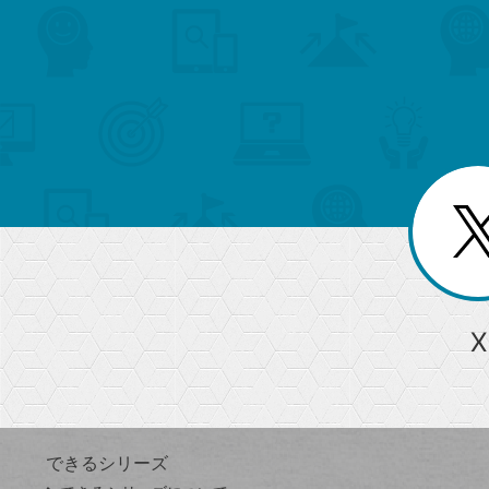
search
format_list_bulleted
検
カ
検
カ
索
テ
メ
ゴ
索
テ
ニ
リ
ュ
ー
ゴ
ー
一
を
覧
リ
閉
を
じ
閉
ー
る
じ
る
か
ら
急上昇ワード
X
探
Googleスプレッドシート
iPhone
VLOOKUP
す
できるシリーズ
close