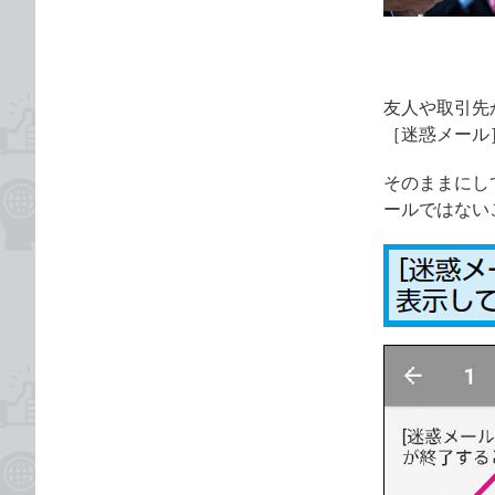
ゴ
な
リ
ブ
ッ
ク
友人や取引先
マ
［迷惑メール
ー
ク
そのままにし
に
ールではないこ
追
加