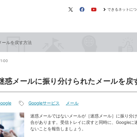
できるネットにつ
X（旧
Facebook
YouTube
Twitter）
たメールを戻す方法
11:00
lで迷惑メールに振り分けられたメールを戻
oogle
Googleサービス
メール
記
事
迷惑メールではないメールが［迷惑メール］に振り分
合があります。受信トレイに戻すと同時に、Googleに
タ
ないことを報告しましょう。
グ