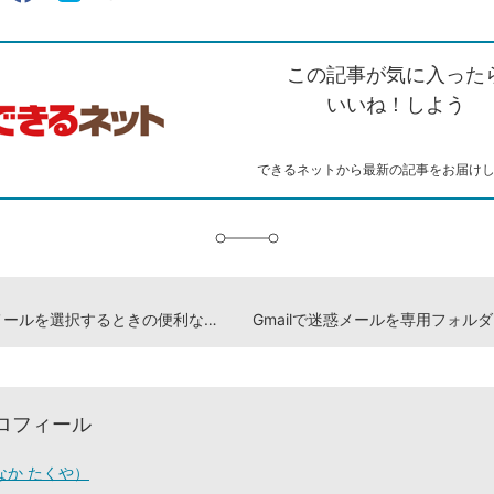
ェアする
ン
witter）
で
て
ク
で
シ
な
を
シ
ェ
ブ
この記事が気に入った
コ
ェ
ア
ッ
ピ
ア
ク
いいね！しよう
ー
マ
ー
ク
できるネットから最新の記事をお届け
に
追
加
Gmailでメールを選択するときの便利なテクニック
ロフィール
なか たくや）