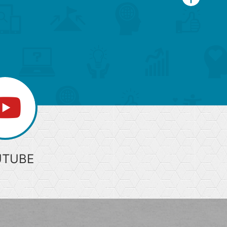
ペ
ー
ジ
上
部
へ
UTUBE