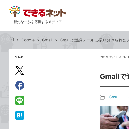
新たな一歩を応援するメディア
Google
Gmail
Gmailで迷惑メールに振り分けられ
で
き
る
SHARE
2019.03.11 MON 
記
ネ
事
ッ
を
X（旧
ト
Gmai
シ
Twitter）
ェ
で
ア
Facebook
す
シ
で
Gmail
G
る
ェ
記
シ
LINE
ア
事
ェ
で
カ
ア
送
は
テ
る
て