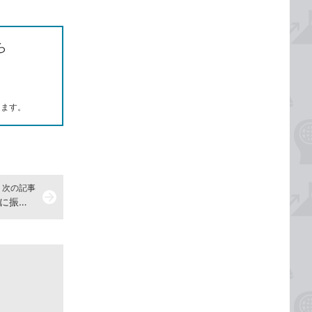
ら
します。
次の記事
arrow_forward
Gmailで迷惑メールを専用フォルダに振り分ける方法