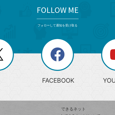
FOLLOW ME
フォローして通知を受け取る
search
検
索
FACEBOOK
YO
できるネット