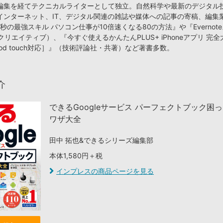
編集を経てテクニカルライターとして独立。自然科学や最新のデジタル
インターネット、IT、デジタル関連の雑誌や媒体への記事の寄稿、編集
秒の最強スキル パソコン仕事が10倍速くなる80の方法』や『Evernot
クリエイティブ）、『今すぐ使えるかんたんPLUS+ iPhoneアプリ 完全大
iPod touch対応］』（技術評論社・共著）など著書多数。
介
できるGoogleサービス パーフェクトブック困
ワザ大全
田中 拓也&できるシリーズ編集部
本体1,580円＋税
インプレスの商品ページを見る