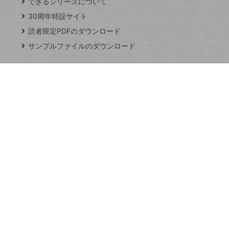
できるシリーズについて
閉
ト
じ
ッ
30周年特設サイト
る
プ
読者限定PDFのダウンロード
ペ
サンプルファイルのダウンロード
ー
ジ
連載
Excel Q&A
トイアンナ流仕
事術
PowerAutomate
ではじめる業務
の完全自動化
AI議事録作成術
Windows 11