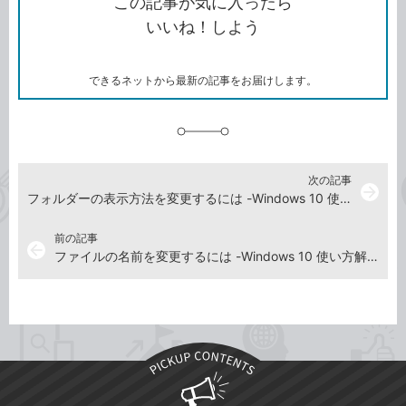
この記事が気に入ったら
コ
ェ
ア
ッ
いいね！しよう
ピ
ア
ク
ー
マ
ー
ク
できるネットから最新の記事をお届けします。
に
追
加
次の記事
arrow_forward
フォルダーの表示方法を変更するには -Windows 10 使い方解説動画
前の記事
arrow_back
ファイルの名前を変更するには -Windows 10 使い方解説動画