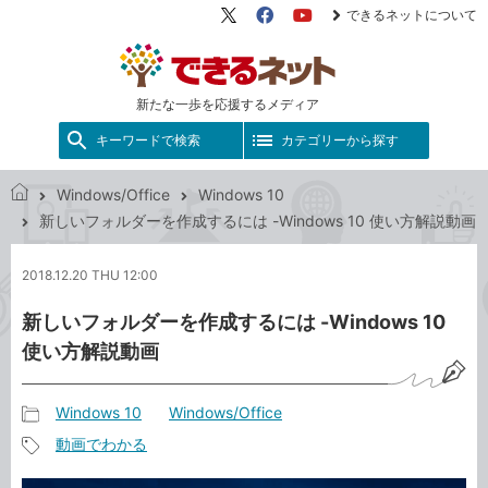
できるネットについて
X（旧
Facebook
YouTube
Twitter）
新たな一歩を応援するメディア
キーワードで検索
カテゴリーから探す
Windows/Office
Windows 10
で
新しいフォルダーを作成するには -Windows 10 使い方解説動画
き
る
2018.12.20 THU 12:00
ネ
ッ
新しいフォルダーを作成するには -Windows 10
ト
使い方解説動画
Windows 10
Windows/Office
記
動画でわかる
事
記
カ