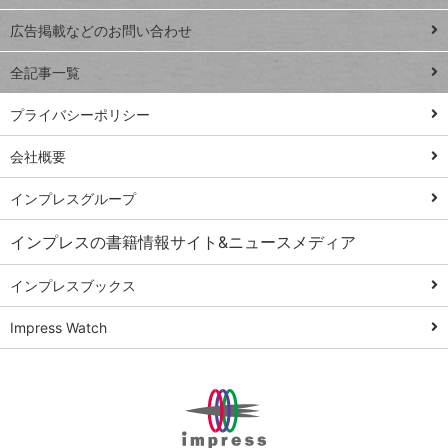
close
閉じ
トイアンナ流仕
広告掲載などのお問い合わせ
る
事術
全記事一覧
PowerAutomate
ではじめる業務
プライバシーポリシー
の完全自動化
会社概要
AI議事録作成術
Windows 11
インプレスグループ
Q&A
インプレスの書籍情報サイト&ニュースメディア
Teams踏み込み
活用術
インプレスブックス
Excel講師の仕事
Impress Watch
術
エクセル時短
パワポ時短
Windows Tips