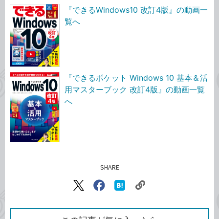
『できるWindows10 改訂4版』の動画一
覧へ
『できるポケット Windows 10 基本＆活
用マスターブック 改訂4版』の動画一覧
へ
SHARE
記事をシェアする
リ
X（旧
Facebook
は
ン
Twitter）
で
て
ク
で
シ
な
を
シ
ェ
ブ