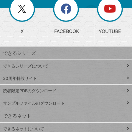
を
覧
閉
を
ー
じ
閉
か
る
じ
る
search
ら
急
X
FACEBOOK
YOUTUBE
探
上
検
昇
索
す
ワ
できるシリーズ
ー
ド
できるシリーズについて
Google
ト
スプレ
ッ
30周年特設サイト
ッドシ
プ
読者限定PDFのダウンロード
ート
ペ
iPhone
ー
サンプルファイルのダウンロード
VLOOKUP
ジ
できるネット
連載
できるネットについて
Excel Q&A