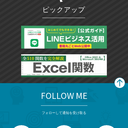
ピックアップ
FOLLOW ME
search
format_list_bulleted
検
カ
検
カ
索
テ
メ
ゴ
索
テ
ニ
リ
フォローして通知を受け取る
ゴ
ュ
ー
ー
一
リ