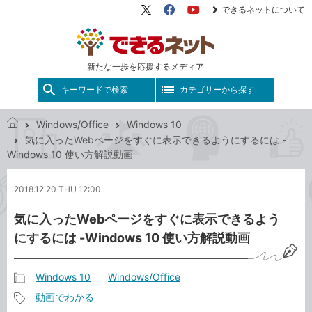
できるネットについて
X（旧
Facebook
YouTube
Twitter）
新たな一歩を応援するメディア
キーワードで検索
カテゴリーから探す
Windows/Office
Windows 10
で
気に入ったWebページをすぐに表示できるようにするには -
き
Windows 10 使い方解説動画
る
ネ
2018.12.20 THU 12:00
ッ
ト
気に入ったWebページをすぐに表示できるよう
にするには -Windows 10 使い方解説動画
Windows 10
Windows/Office
記
動画でわかる
事
記