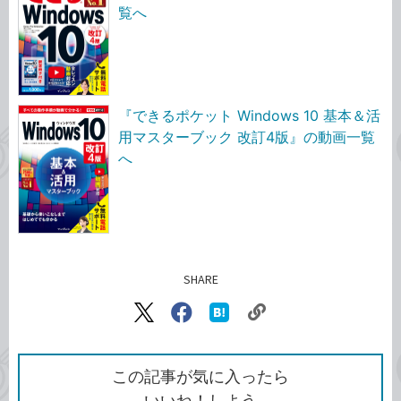
覧へ
『できるポケット Windows 10 基本＆活
用マスターブック 改訂4版』の動画一覧
へ
SHARE
記事をシェアする
リ
X（旧
Facebook
は
ン
Twitter）
で
て
ク
で
シ
な
を
シ
ェ
ブ
この記事が気に入ったら
コ
ェ
ア
ッ
いいね！しよう
ア
ク