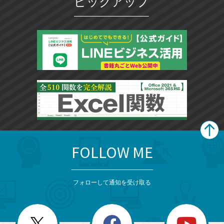
ピックアップ
FOLLOW ME
search
format_list_bulleted
検
カ
検
カ
索
テ
メ
ゴ
索
テ
ニ
リ
フォローして通知を受け取る
ゴ
ュ
ー
ー
一
リ
を
覧
閉
を
ー