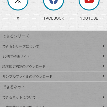
じ
閉
か
る
じ
る
search
ら
急
X
FACEBOOK
YOUTUBE
探
上
検
昇
索
す
ワ
できるシリーズ
ー
ド
できるシリーズについて
Google
ト
スプレ
ッ
30周年特設サイト
ッドシ
プ
読者限定PDFのダウンロード
ート
ペ
iPhone
ー
サンプルファイルのダウンロード
VLOOKUP
ジ
できるネット
連載
できるネットについて
Excel Q&A
close
閉じ