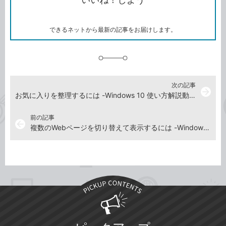
ピ
ー
マ
ー
ク
できるネットから最新の記事をお届けします。
に
追
加
次の記事
arrow_forward
お気に入りを整理するには -Windows 10 使い方解説動画
前の記事
arrow_back
複数のWebページを切り替えて表示するには -Windows 10 使い方解説動画