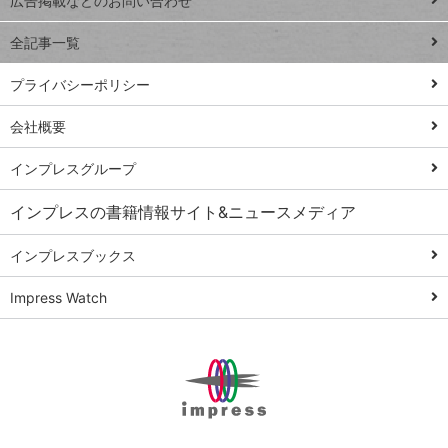
トイアンナ流仕
広告掲載などのお問い合わせ
る
事術
全記事一覧
PowerAutomate
ではじめる業務
プライバシーポリシー
の完全自動化
会社概要
AI議事録作成術
Windows 11
インプレスグループ
Q&A
インプレスの書籍情報サイト&ニュースメディア
Teams踏み込み
活用術
インプレスブックス
Excel講師の仕事
Impress Watch
術
エクセル時短
パワポ時短
Windows Tips
神保町ペロリ旅