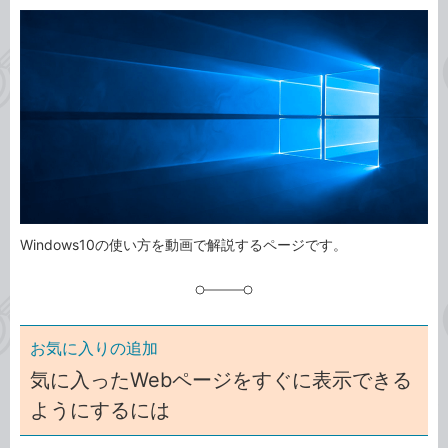
カ
事
テ
タ
ゴ
グ
リ
Windows10の使い方を動画で解説するページです。
お気に入りの追加
気に入ったWebページをすぐに表示できる
ようにするには