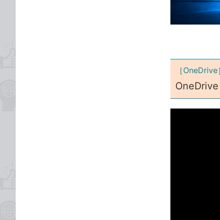
な
テ
ブ
ゴ
ッ
リ
ク
マ
ー
［OneDri
ク
OneDr
に
追
加