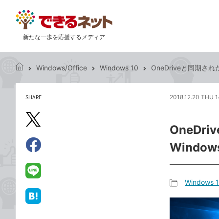
新たな一歩を応援するメディア
Windows/Office
Windows 10
OneDriveと同期さ
で
き
る
SHARE
2018.12.20 THU 1
記
ネ
事
ッ
を
X（旧
ト
OneD
シ
Twitter）
ェ
Windo
で
ア
Facebook
す
シ
で
る
ェ
シ
LINE
Windows 
ア
ェ
で
記
ア
送
は
事
る
て
カ