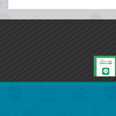
search
format_list_bulleted
検
カ
検
カ
索
テ
メ
ゴ
索
テ
ニ
リ