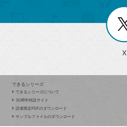
ュ
ー
ゴ
ー
一
を
覧
リ
閉
を
じ
閉
ー
る
じ
る
か
ら
急上昇ワード
X
探
Googleスプレッドシート
iPhone
VLOOKUP
す
できるシリーズ
close
できるシリーズについて
閉
ト
じ
ッ
30周年特設サイト
る
プ
読者限定PDFのダウンロード
ペ
サンプルファイルのダウンロード
ー
ジ