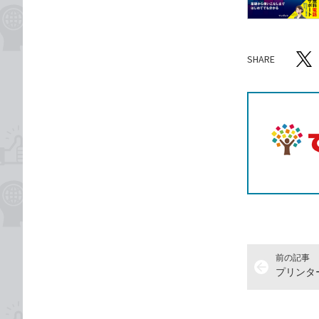
SHARE
記事をシ
T
前の記事
arrow_back