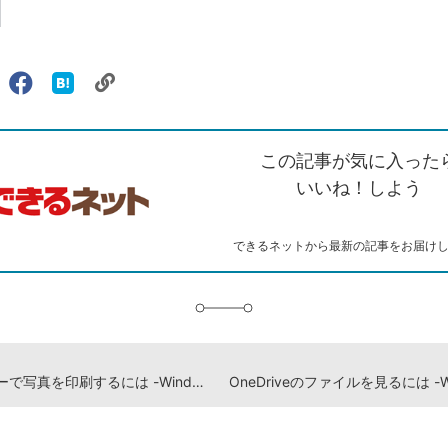
リ
X（旧
Facebook
は
ェアする
ン
witter）
で
て
ク
で
シ
な
を
シ
ェ
ブ
この記事が気に入った
コ
ェ
ア
ッ
ピ
ア
ク
いいね！しよう
ー
マ
ー
ク
できるネットから最新の記事をお届け
に
追
加
プリンターで写真を印刷するには -Windows 10 使い方解説動画