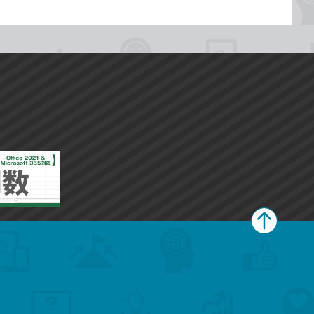
ペ
ー
ジ
上
部
へ