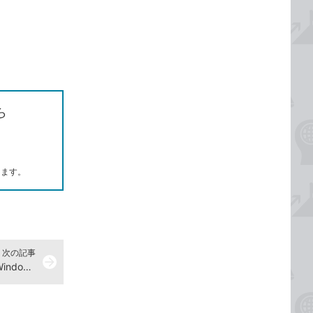
ら
します。
次の記事
arrow_forward
OneDriveのファイルを見るには -Windows 10 使い方解説動画