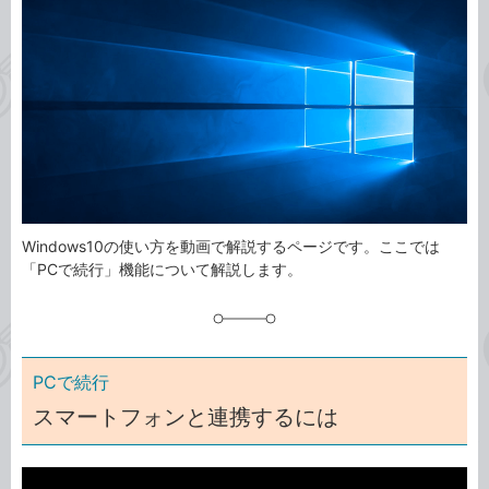
事
テ
タ
ゴ
グ
リ
Windows10の使い方を動画で解説するページです。ここでは
「PCで続行」機能について解説します。
PCで続行
スマートフォンと連携するには