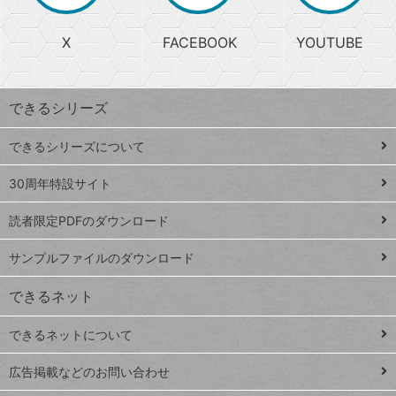
る
search
ら
急
X
FACEBOOK
YOUTUBE
探
上
検
昇
索
す
ワ
できるシリーズ
ー
ド
できるシリーズについて
Google
ト
スプレ
ッ
30周年特設サイト
ッドシ
プ
読者限定PDFのダウンロード
ート
ペ
iPhone
ー
サンプルファイルのダウンロード
VLOOKUP
ジ
できるネット
連載
できるネットについて
Excel Q&A
close
閉じ
トイアンナ流仕
広告掲載などのお問い合わせ
る
事術