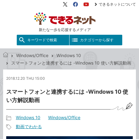
できるネットについて
X（旧
Facebook
YouTube
Twitter）
新たな一歩を応援するメディア
キーワードで検索
カテゴリーから探す
Windows/Office
Windows 10
で
スマートフォンと連携するには -Windows 10 使い方解説動画
き
る
2018.12.20 THU 15:00
ネ
ッ
スマートフォンと連携するには -Windows 10 使
ト
い方解説動画
Windows 10
Windows/Office
記
動画でわかる
事
記
カ