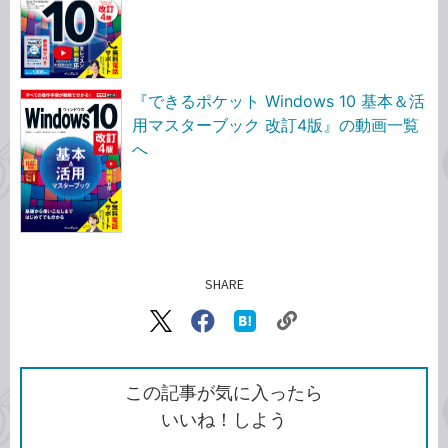
『できるポケット Windows 10 基本＆活
用マスターブック 改訂4版』の動画一覧
へ
SHARE
記事をシェアする
リ
X（旧
Facebook
は
ン
Twitter）
で
て
ク
で
シ
な
を
シ
ェ
ブ
この記事が気に入ったら
コ
ェ
ア
ッ
いいね！しよう
ピ
ア
ク
ー
マ