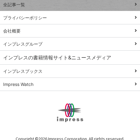
全記事一覧
PowerAutomate
ではじめる業務
プライバシーポリシー
の完全自動化
会社概要
AI議事録作成術
Windows 11
インプレスグループ
Q&A
インプレスの書籍情報サイト&ニュースメディア
Teams踏み込み
活用術
インプレスブックス
Excel講師の仕事
Impress Watch
術
エクセル時短
パワポ時短
Windows Tips
神保町ペロリ旅
俺のメルカリ
Copyright ©
2026 Impress Corporation. All rights reserved.