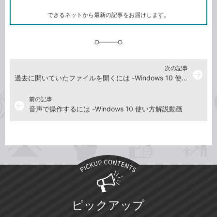
ー
ク
できるネットから最新の記事をお届けします。
に
追
加
次の記事
arrow_forward
過去に開いていたファイルを開くには -Windows 10 使い方解説動画
前の記事
arrow_back
音声で操作するには -Windows 10 使い方解説動画
ピックアップ