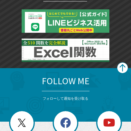
FOLLOW ME
search
format_list_bulleted
検
カ
検
カ
索
テ
メ
ゴ
索
テ
ニ
リ
フォローして通知を受け取る
ゴ
ュ
ー
ー
一
リ
を
覧
閉
を
ー
じ
閉
か
る
じ