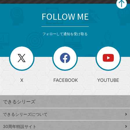
FOLLOW ME
search
format_list_bulleted
検
カ
検
カ
索
テ
メ
ゴ
索
テ
ニ
リ
フォローして通知を受け取る
ゴ
ュ
ー
ー
一
リ
を
覧
閉
を
ー
じ
閉
か
る
じ
る
search
ら
急
X
FACEBOOK
YOUTUBE
探
上
検
昇
索
す
ワ
できるシリーズ
ー
ド
できるシリーズについて
Google
ト
スプレ
ッ
30周年特設サイト