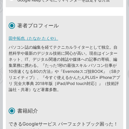
著者プロフィール
田中拓也（たなか たくや）
パソコン誌の編集を経てテクニカルライターとして独立。自
然科学や最新のデジタル技術に関心が高い。現在はインター
ネット、IT、デジタル関連の雑誌や媒体への記事の寄稿、編
集業務に携わる。『たった1秒の最強スキル パソコン仕事が
10倍速くなる80の方法』や『Evernoteスゴ技BOOK』（SBク
リエイティブ）、『今すぐ使えるかんたんPLUS+ iPhoneアプ
リ 完全大事典 2018年版［iPad/iPod touch対応］』（技術評
論社・共著）など著書多数。
書籍紹介
できるGoogleサービス パーフェクトブック困った！