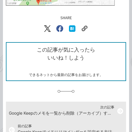
SHARE
記事をシェアする
リ
X（旧
Facebook
は
ン
Twitter）
で
て
ク
で
シ
な
を
シ
ェ
ブ
この記事が気に入ったら
コ
ェ
ア
ッ
いいね！しよう
ピ
ア
ク
ー
マ
ー
ク
できるネットから最新の記事をお届けします。
に
追
加
次の記事
arrow_forward
Google Keepのメモを一覧から削除（アーカイブ）する方法
前の記事
arrow_back
Google Keepでメモにリマインダーを設定する方法