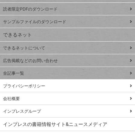
ッドシ
プ
読者限定PDFのダウンロード
ート
ペ
iPhone
ー
サンプルファイルのダウンロード
VLOOKUP
ジ
できるネット
連載
できるネットについて
Excel Q&A
close
閉じ
トイアンナ流仕
広告掲載などのお問い合わせ
る
事術
全記事一覧
PowerAutomate
ではじめる業務
プライバシーポリシー
の完全自動化
会社概要
AI議事録作成術
Windows 11
インプレスグループ
Q&A
インプレスの書籍情報サイト&ニュースメディア
Teams踏み込み