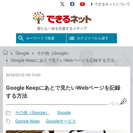
できるネットについて
X（旧
Facebook
YouTube
Twitter）
新たな一歩を応援するメディア
キーワードで検索
カテゴリーから探す
Google
その他（Google）
で
Google Keepにあとで見たいWebページを記録する方法
き
る
2019.05.10 FRI 11:00
ネ
ッ
Google Keepにあとで見たいWebページを記録
ト
する方法
その他（Google）
Google
記
Google Keep
Googleサービス
事
記
カ