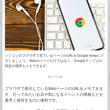
事
テ
タ
ゴ
グ
リ
パソコンのブラウザで見ているページのURLをGoogle Keepにメ
モしましょう。Webのページだけではなく、Googleマップ上の
特定の場所もメモできます。
ブラウザで表示しているWebページのURLをメモできま
す。行ってみたいお店や気になるイベントの情報などを
素早く保存するのに便利です。