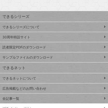
探
上
検
昇
索
す
ワ
できるシリーズ
ー
ド
できるシリーズについて
Google
ト
スプレ
ッ
30周年特設サイト
ッドシ
プ
読者限定PDFのダウンロード
ート
ペ
iPhone
ー
サンプルファイルのダウンロード
VLOOKUP
ジ
できるネット
連載
できるネットについて
Excel Q&A
close
閉じ
トイアンナ流仕
広告掲載などのお問い合わせ
る
事術
全記事一覧
PowerAutomate
ではじめる業務