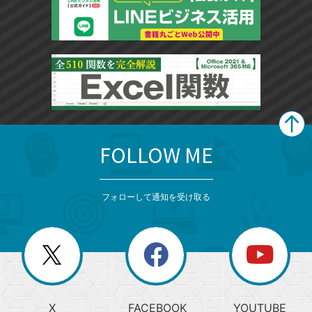
FOLLOW ME
search
format_list_bulleted
検
カ
検
カ
索
テ
メ
ゴ
索
テ
ニ
リ
フォローして通知を受け取る
ゴ
ュ
ー
ー
一
リ
を
覧
閉
を
ー
じ
閉
か
る
じ
る
search
ら
急
X
FACEBOOK
YOUTUBE