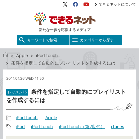
できるネットについて
X（旧
Facebook
YouTube
Twitter）
新たな一歩を応援するメディア
キーワードで検索
カテゴリーから探す
Apple
iPod touch
で
条件を指定して自動的にプレイリストを作成するには
き
る
2011.01.26 WED 11:50
ネ
ッ
条件を指定して自動的にプレイリスト
レッスン15
ト
を作成するには
iPod touch
Apple
記
iPod
iPod touch
iPod touch（第2世代）
iTunes
事
記
カ