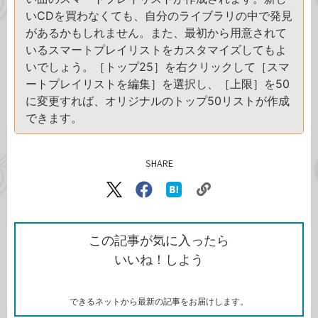
いCDを買わなくても、自分のライブラリの中で発見
があるかもしれません。また、最初から用意されて
いるスマートプレイリストをカスタマイズしてもよ
いでしょう。［トップ25］を右クリックして［スマ
ートプレイリストを編集］を選択し、［上限］を50
に変更すれば、オリジナルのトップ50リストが作成
できます。
SHARE
記事をシェアする
リ
X（旧
Facebook
は
ン
Twitter）
で
て
ク
で
シ
な
を
シ
ェ
ブ
この記事が気に入ったら
コ
ェ
ア
ッ
いいね！しよう
ピ
ア
ク
ー
マ
ー
ク
できるネットから最新の記事をお届けします。
に