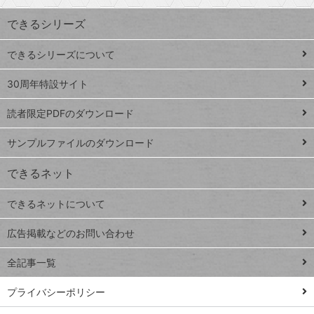
す
ワ
できるシリーズ
ー
ド
できるシリーズについて
Google
ト
スプレ
ッ
30周年特設サイト
ッドシ
プ
読者限定PDFのダウンロード
ート
ペ
iPhone
ー
サンプルファイルのダウンロード
VLOOKUP
ジ
できるネット
連載
できるネットについて
Excel Q&A
close
閉じ
トイアンナ流仕
広告掲載などのお問い合わせ
る
事術
全記事一覧
PowerAutomate
ではじめる業務
プライバシーポリシー
の完全自動化