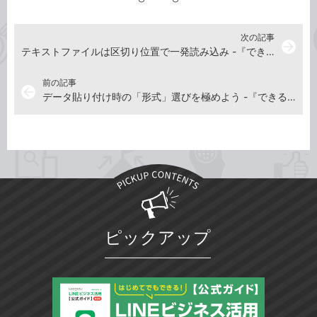
次の記事
arrow_forward
テキストファイルは区切り位置で一発読み込み -『できるYouTuber式 Excel 現場の教科書』動画解説
前の記事
arrow_back
データ貼り付け時の「形式」選びを極めよう -『できるYouTuber式 Excel 現場の教科書』動画解説
ピックアップ