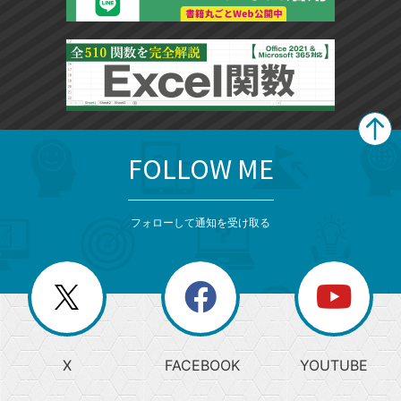
FOLLOW ME
search
format_list_bulleted
検
カ
検
カ
索
テ
メ
ゴ
索
テ
ニ
リ
フォローして通知を受け取る
ゴ
ュ
ー
ー
一
リ
を
覧
閉
を
ー
じ
閉
か
る
じ
る
search
ら
急
X
FACEBOOK
YOUTUBE
探
上
検
昇
索