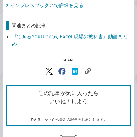
インプレスブックスで詳細を見る
関連まとめ記事
『できるYouTuber式 Excel 現場の教科書』動画まと
め
SHARE
記事をシェアする
リ
X（旧
Facebook
は
ン
Twitter）
で
て
ク
で
シ
な
を
シ
ェ
ブ
この記事が気に入ったら
コ
ェ
ア
ッ
いいね！しよう
ピ
ア
ク
ー
マ
ー
ク
できるネットから最新の記事をお届けします。
に
追
加