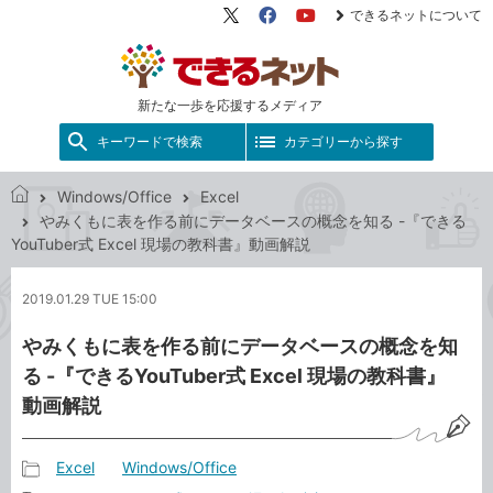
できるネットについて
X（旧
Facebook
YouTube
Twitter）
新たな一歩を応援するメディア
キーワードで検索
カテゴリーから探す
Windows/Office
Excel
で
やみくもに表を作る前にデータベースの概念を知る -『できる
き
YouTuber式 Excel 現場の教科書』動画解説
る
ネ
2019.01.29 TUE 15:00
ッ
ト
やみくもに表を作る前にデータベースの概念を知
る -『できるYouTuber式 Excel 現場の教科書』
動画解説
Excel
Windows/Office
記