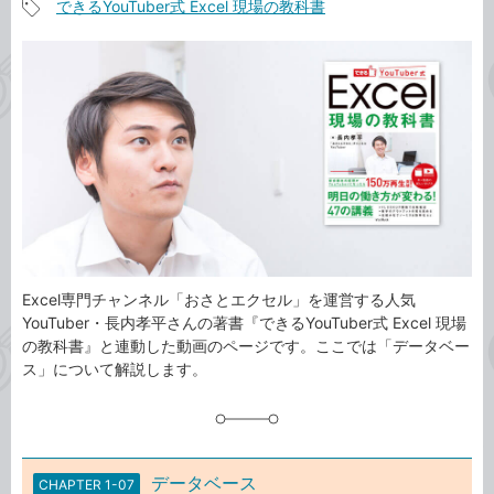
できるYouTuber式 Excel 現場の教科書
事
記
カ
事
テ
タ
ゴ
グ
リ
Excel専門チャンネル「おさとエクセル」を運営する人気
YouTuber・長内孝平さんの著書『できるYouTuber式 Excel 現場
の教科書』と連動した動画のページです。ここでは「データベー
ス」について解説します。
データベース
CHAPTER 1-07