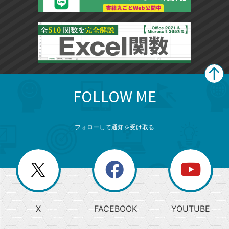
FOLLOW ME
search
format_list_bulleted
検
カ
検
カ
索
テ
メ
ゴ
索
テ
ニ
リ
フォローして通知を受け取る
ゴ
ュ
ー
ー
一
リ
を
覧
閉
を
ー
じ
閉
か
る
じ
る
search
ら
急
X
FACEBOOK
YOUTUBE
探
上
検
昇
索