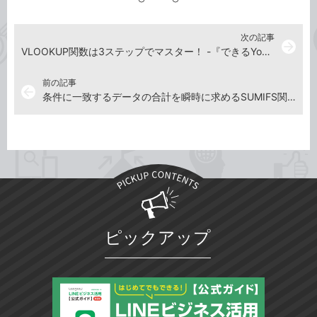
次の記事
arrow_forward
VLOOKUP関数は3ステップでマスター！ -『できるYouTuber式 Excel 現場の教科書』動画解説
前の記事
arrow_back
条件に一致するデータの合計を瞬時に求めるSUMIFS関数 -『できるYouTuber式 Excel 現場の教科書』動画解説
ピックアップ