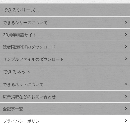
す
ワ
できるシリーズ
ー
ド
できるシリーズについて
Google
ト
スプレ
ッ
30周年特設サイト
ッドシ
プ
読者限定PDFのダウンロード
ート
ペ
iPhone
ー
サンプルファイルのダウンロード
VLOOKUP
ジ
できるネット
連載
できるネットについて
Excel Q&A
close
閉じ
トイアンナ流仕
広告掲載などのお問い合わせ
る
事術
全記事一覧
PowerAutomate
ではじめる業務
プライバシーポリシー
の完全自動化