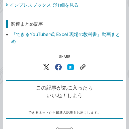
インプレスブックスで詳細を見る
関連まとめ記事
『できるYouTuber式 Excel 現場の教科書』動画まと
め
SHARE
記事をシェアする
リ
X（旧
Facebook
は
ン
Twitter）
で
て
ク
で
シ
な
を
シ
ェ
ブ
この記事が気に入ったら
コ
ェ
ア
ッ
いいね！しよう
ピ
ア
ク
ー
マ
ー
ク
できるネットから最新の記事をお届けします。
に
追
加