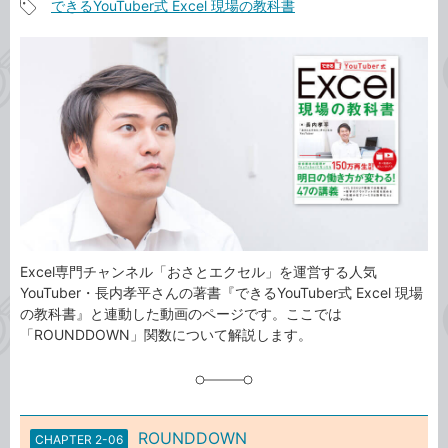
できるYouTuber式 Excel 現場の教科書
事
記
カ
事
テ
タ
ゴ
グ
リ
Excel専門チャンネル「おさとエクセル」を運営する人気
YouTuber・長内孝平さんの著書『できるYouTuber式 Excel 現場
の教科書』と連動した動画のページです。ここでは
「ROUNDDOWN」関数について解説します。
ROUNDDOWN
CHAPTER 2-06