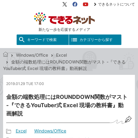
できるネットについて
X（旧
Facebook
YouTube
Twitter）
新たな一歩を応援するメディア
キーワードで検索
カテゴリーから探す
Windows/Office
Excel
で
金額の端数処理にはROUNDDOWN関数がマスト -『できる
き
YouTuber式 Excel 現場の教科書』動画解説
る
ネ
2019.01.29 TUE 17:00
ッ
ト
金額の端数処理にはROUNDDOWN関数がマスト
-『できるYouTuber式 Excel 現場の教科書』動
画解説
Excel
Windows/Office
記