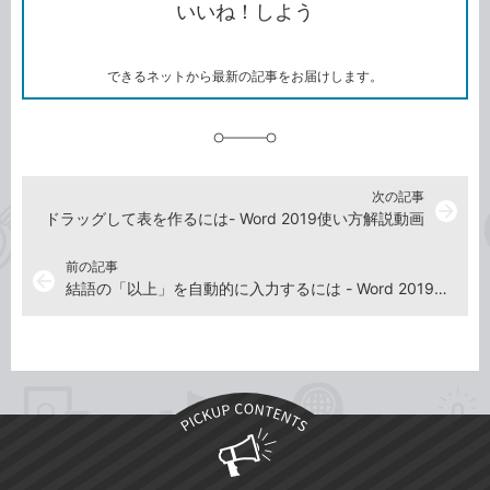
いいね！しよう
ピ
ア
ク
ー
マ
ー
ク
できるネットから最新の記事をお届けします。
に
追
加
次の記事
arrow_forward
ドラッグして表を作るには- Word 2019使い方解説動画
前の記事
arrow_back
結語の「以上」を自動的に入力するには - Word 2019使い方解説動画