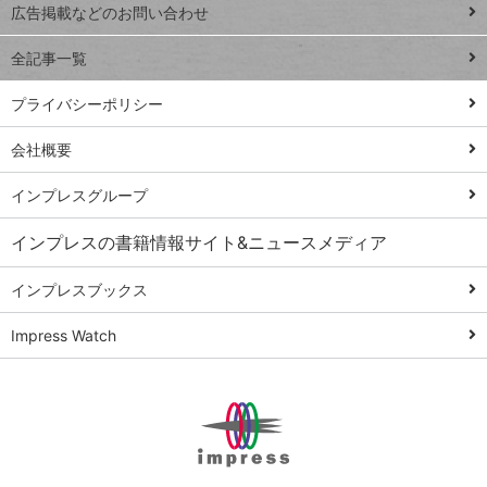
閉じ
トイアンナ流仕
広告掲載などのお問い合わせ
る
事術
全記事一覧
PowerAutomate
ではじめる業務
プライバシーポリシー
の完全自動化
会社概要
AI議事録作成術
Windows 11
インプレスグループ
Q&A
インプレスの書籍情報サイト&ニュースメディア
Teams踏み込み
活用術
インプレスブックス
Excel講師の仕事
Impress Watch
術
エクセル時短
パワポ時短
Windows Tips
神保町ペロリ旅