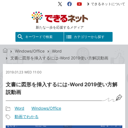
できるネットについて
X（旧
Facebook
YouTube
Twitter）
新たな一歩を応援するメディア
キーワードで検索
カテゴリーから探す
Windows/Office
Word
で
文書に図形を挿入するには-Word 2019使い方解説動画
き
る
2019.01.23 WED 11:00
ネ
ッ
文書に図形を挿入するには-Word 2019使い方解
ト
説動画
Word
Windows/Office
記
動画でわかる
事
記
カ