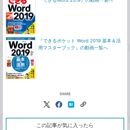
『できるWord 2019』の動画一覧へ
『できるポケット Word 2019 基本＆活
用マスターブック』の動画一覧へ
SHARE
記事をシェアする
リ
X（旧
Facebook
は
ン
Twitter）
で
て
ク
で
シ
な
を
シ
ェ
ブ
この記事が気に入ったら
コ
ェ
ア
ッ