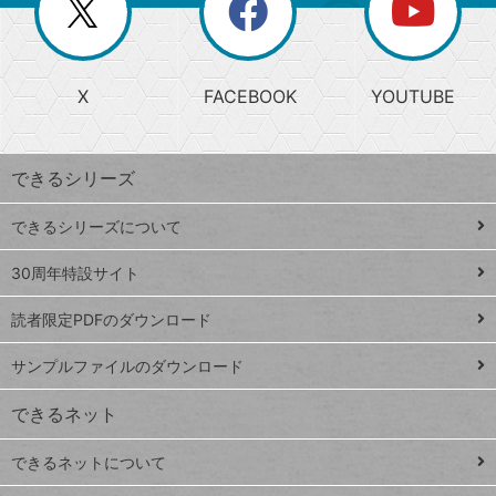
閉
を
ー
じ
閉
か
る
じ
る
search
ら
急
X
FACEBOOK
YOUTUBE
探
上
検
昇
索
す
ワ
できるシリーズ
ー
ド
できるシリーズについて
Google
ト
スプレ
ッ
30周年特設サイト
ッドシ
プ
読者限定PDFのダウンロード
ート
ペ
iPhone
ー
サンプルファイルのダウンロード
VLOOKUP
ジ
できるネット
連載
できるネットについて
Excel Q&A
close