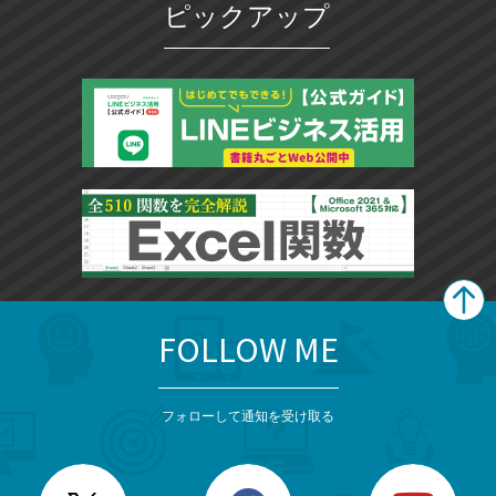
ピックアップ
FOLLOW ME
search
format_list_bulleted
検
カ
検
カ
索
テ
メ
ゴ
索
テ
ニ
リ
フォローして通知を受け取る
ゴ
ュ
ー
ー
一
リ
を
覧