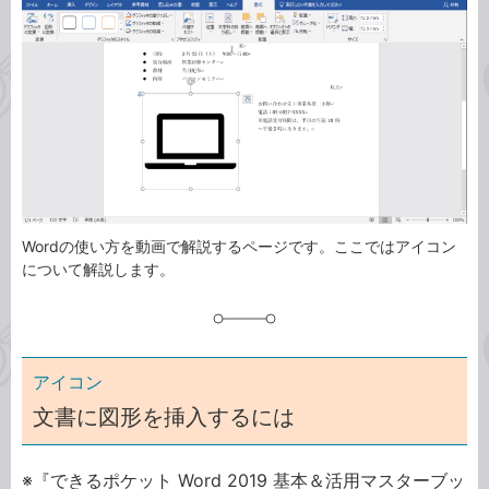
事
テ
タ
ゴ
グ
リ
Wordの使い方を動画で解説するページです。ここではアイコン
について解説します。
アイコン
文書に図形を挿入するには
※『できるポケット Word 2019 基本＆活用マスターブッ