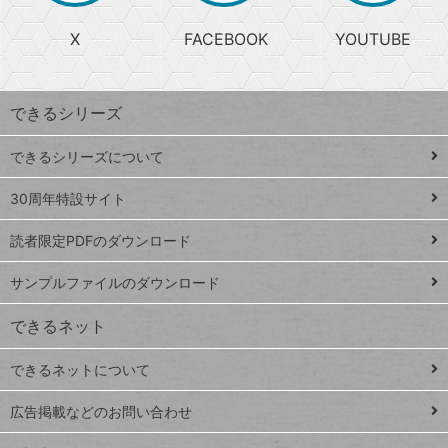
る
search
ら
急
X
FACEBOOK
YOUTUBE
探
上
検
昇
索
す
ワ
できるシリーズ
ー
ド
できるシリーズについて
Google
ト
スプレ
ッ
30周年特設サイト
ッドシ
プ
読者限定PDFのダウンロード
ート
ペ
iPhone
ー
サンプルファイルのダウンロード
VLOOKUP
ジ
できるネット
連載
できるネットについて
Excel Q&A
close
閉じ
トイアンナ流仕
広告掲載などのお問い合わせ
る
事術