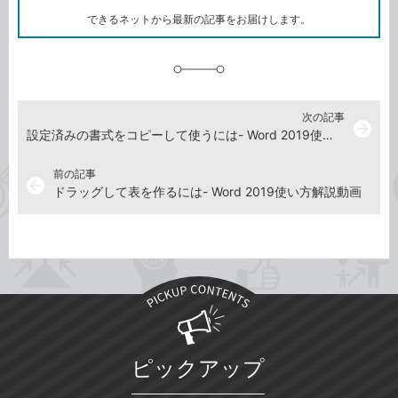
ク
できるネットから最新の記事をお届けします。
に
追
加
次の記事
arrow_forward
設定済みの書式をコピーして使うには- Word 2019使い方解説動画
前の記事
arrow_back
ドラッグして表を作るには- Word 2019使い方解説動画
ピックアップ