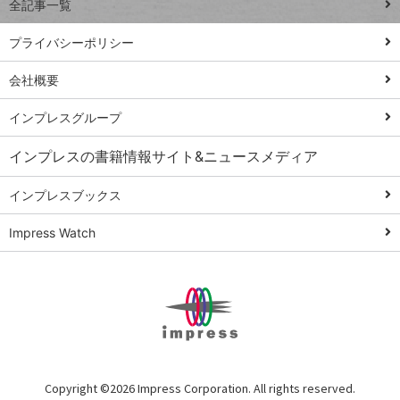
全記事一覧
PowerAutomate
ではじめる業務
プライバシーポリシー
の完全自動化
会社概要
AI議事録作成術
Windows 11
インプレスグループ
Q&A
インプレスの書籍情報サイト&ニュースメディア
Teams踏み込み
活用術
インプレスブックス
Excel講師の仕事
Impress Watch
術
エクセル時短
パワポ時短
Windows Tips
神保町ペロリ旅
俺のメルカリ
Copyright ©
2026 Impress Corporation. All rights reserved.