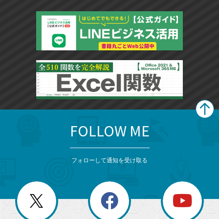
FOLLOW ME
search
format_list_bulleted
検
カ
検
カ
索
テ
メ
ゴ
索
テ
ニ
リ
フォローして通知を受け取る
ゴ
ュ
ー
ー
一
リ
を
覧
閉
を
ー
じ
閉
か
る
じ