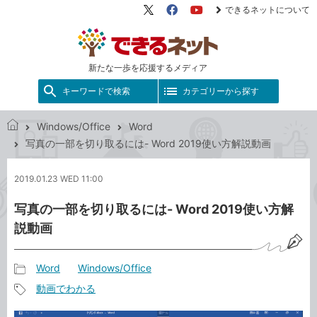
できるネットについて
X（旧
Facebook
YouTube
Twitter）
新たな一歩を応援するメディア
キーワードで検索
カテゴリーから探す
Windows/Office
Word
で
写真の一部を切り取るには- Word 2019使い方解説動画
き
る
2019.01.23 WED 11:00
ネ
ッ
写真の一部を切り取るには- Word 2019使い方解
ト
説動画
Word
Windows/Office
記
動画でわかる
事
記
カ