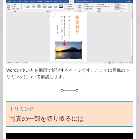
事
テ
タ
ゴ
グ
リ
Wordの使い方を動画で解説するページです。ここでは画像のト
リミングについて解説します。
トリミング
写真の一部を切り取るには