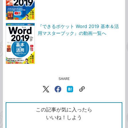
『できるポケット Word 2019 基本＆活
用マスターブック』の動画一覧へ
SHARE
記事をシェアする
リ
X（旧
Facebook
は
ン
Twitter）
で
て
ク
で
シ
な
を
シ
ェ
ブ
この記事が気に入ったら
コ
ェ
ア
ッ
いいね！しよう
ピ
ア
ク
ー
マ
ー