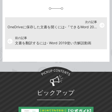
追
加
次の記事
arrow_forward
OneDriveに保存した文書を開くには-『できるWord 2019』使い方解説動画
前の記事
arrow_back
文書を翻訳するには- Word 2019使い方解説動画
ピックアップ