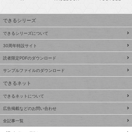
探
上
検
昇
索
す
ワ
できるシリーズ
ー
ド
できるシリーズについて
Google
ト
スプレ
ッ
30周年特設サイト
ッドシ
プ
読者限定PDFのダウンロード
ート
ペ
iPhone
ー
サンプルファイルのダウンロード
VLOOKUP
ジ
できるネット
連載
できるネットについて
Excel Q&A
close
閉じ
トイアンナ流仕
広告掲載などのお問い合わせ
る
事術
全記事一覧
PowerAutomate
ではじめる業務