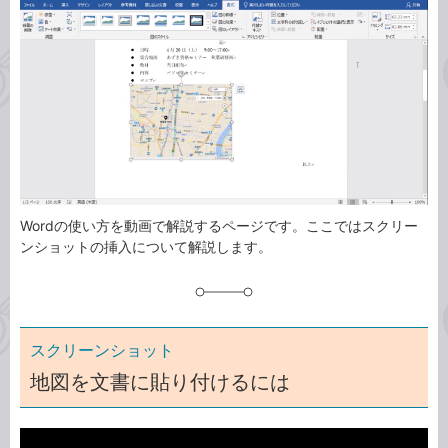
事
テ
タ
ゴ
グ
リ
Wordの使い方を動画で解説するページです。ここではスクリー
ンショットの挿入について解説します。
スクリーンショット
地図を文書に貼り付けるには