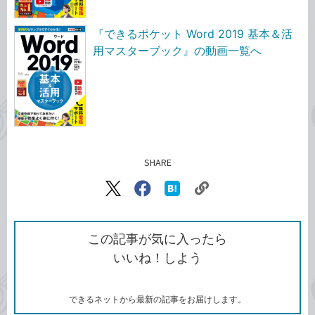
『できるポケット Word 2019 基本＆活
用マスターブック』の動画一覧へ
SHARE
記事をシェアする
リ
X（旧
Facebook
は
ン
Twitter）
で
て
ク
で
シ
な
を
シ
ェ
ブ
この記事が気に入ったら
コ
ェ
ア
ッ
いいね！しよう
ピ
ア
ク
ー
マ
ー
ク
できるネットから最新の記事をお届けします。
に