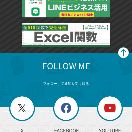
FOLLOW ME
search
format_list_bulleted
検
カ
検
カ
索
テ
メ
ゴ
索
テ
ニ
リ
フォローして通知を受け取る
ゴ
ュ
ー
ー
一
リ
を
覧
閉
を
ー
じ
閉
か
る
じ
る
search
ら
急
X
FACEBOOK
YOUTUBE