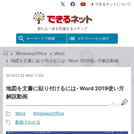
できるネットについて
X（旧
Facebook
YouTube
Twitter）
新たな一歩を応援するメディア
キーワードで検索
カテゴリーから探す
Windows/Office
Word
で
地図を文書に貼り付けるには- Word 2019使い方解説動画
き
る
2019.01.23 WED 11:00
ネ
ッ
地図を文書に貼り付けるには- Word 2019使い方
ト
解説動画
Word
Windows/Office
記
動画でわかる
事
記
カ