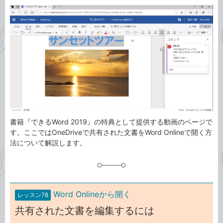
カ
事
テ
タ
ゴ
グ
リ
書籍『できるWord 2019』の特典として提供する動画のページで
す。ここではOneDriveで共有された文書をWord Onlineで開く方
法について解説します。
Word Onlineから開く
レッスン78
共有された文書を編集するには