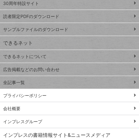
スプレ
ッ
30周年特設サイト
ッドシ
プ
読者限定PDFのダウンロード
ート
ペ
iPhone
ー
サンプルファイルのダウンロード
VLOOKUP
ジ
できるネット
連載
できるネットについて
Excel Q&A
close
閉じ
トイアンナ流仕
広告掲載などのお問い合わせ
る
事術
全記事一覧
PowerAutomate
ではじめる業務
プライバシーポリシー
の完全自動化
会社概要
AI議事録作成術
Windows 11
インプレスグループ
Q&A
インプレスの書籍情報サイト&ニュースメディア
Teams踏み込み