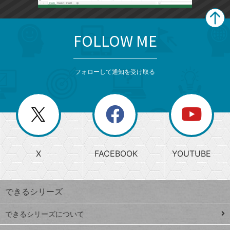
FOLLOW ME
search
format_list_bulleted
検
カ
検
カ
索
テ
メ
ゴ
索
テ
ニ
リ
フォローして通知を受け取る
ゴ
ュ
ー
ー
一
リ
を
覧
閉
を
ー
じ
閉
か
る
じ
る
search
ら
急
X
FACEBOOK
YOUTUBE
探
上
検
昇
索
す
ワ
できるシリーズ
ー
ド
できるシリーズについて
Google
ト