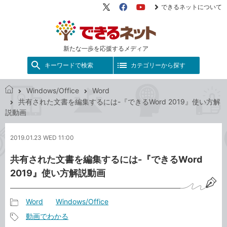
できるネットについて
X（旧
Facebook
YouTube
Twitter）
新たな一歩を応援するメディア
キーワードで検索
カテゴリーから探す
Windows/Office
Word
で
共有された文書を編集するには-『できるWord 2019』使い方解
き
説動画
る
ネ
2019.01.23 WED 11:00
ッ
ト
共有された文書を編集するには-『できるWord
2019』使い方解説動画
Word
Windows/Office
記
動画でわかる
事
記