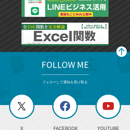
FOLLOW ME
search
format_list_bulleted
検
カ
検
カ
索
テ
メ
ゴ
索
テ
ニ
リ
フォローして通知を受け取る
ゴ
ュ
ー
ー
一
リ
を
覧
閉
を
ー
じ
閉
か
る
じ
る
search
ら
急
X
FACEBOOK
YOUTUBE