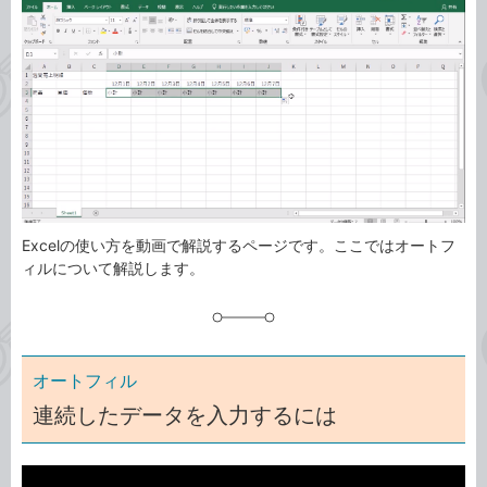
事
テ
タ
ゴ
グ
リ
Excelの使い方を動画で解説するページです。ここではオートフ
ィルについて解説します。
オートフィル
連続したデータを入力するには