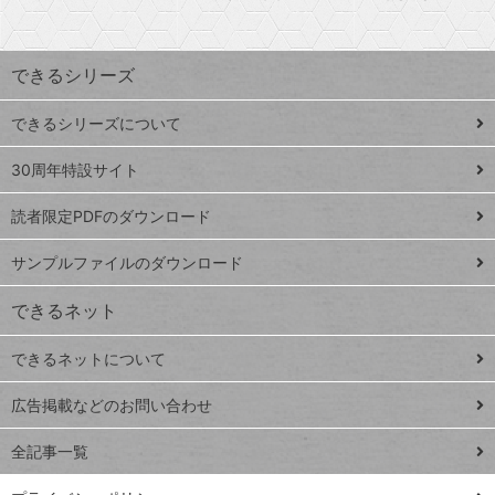
探
上
検
昇
索
す
ワ
できるシリーズ
ー
ド
できるシリーズについて
Google
ト
スプレ
ッ
30周年特設サイト
ッドシ
プ
読者限定PDFのダウンロード
ート
ペ
iPhone
ー
サンプルファイルのダウンロード
VLOOKUP
ジ
できるネット
連載
できるネットについて
Excel Q&A
close
閉じ
トイアンナ流仕
広告掲載などのお問い合わせ
る
事術
全記事一覧
PowerAutomate
ではじめる業務