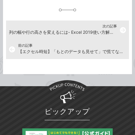
追
加
次の記事
arrow_forward
列の幅や行の高さを変えるには- Excel 2019使い方解説動画
前の記事
arrow_back
【エクセル時短】「もとのデータも見せて」で慌てない！ プレゼンで役立つExcelテクニック３選
ピックアップ