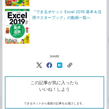
『できるポケット Excel 2019 基本＆活
用マスターブック』の動画一覧へ
SHARE
記事をシェアする
リ
X（旧
Facebook
は
ン
Twitter）
で
て
ク
で
シ
な
を
シ
ェ
ブ
この記事が気に入ったら
コ
ェ
ア
ッ
いいね！しよう
ピ
ア
ク
ー
マ
ー
ク
できるネットから最新の記事をお届けします。
に