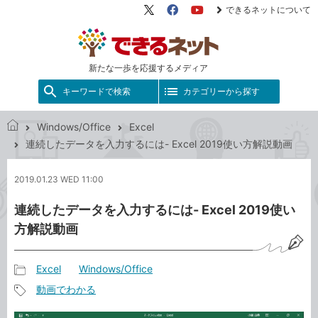
できるネットについて
X（旧
Facebook
YouTube
Twitter）
新たな一歩を応援するメディア
キーワードで検索
カテゴリーから探す
Windows/Office
Excel
で
連続したデータを入力するには- Excel 2019使い方解説動画
き
る
2019.01.23 WED 11:00
ネ
ッ
連続したデータを入力するには- Excel 2019使い
ト
方解説動画
Excel
Windows/Office
記
動画でわかる
事
記
カ